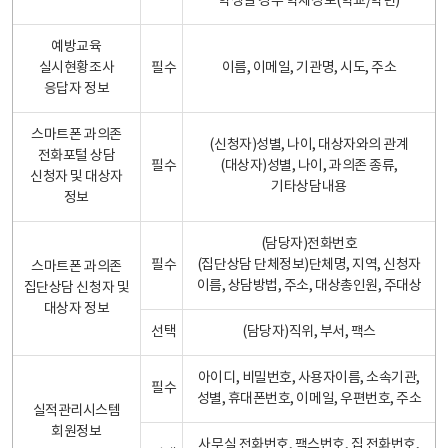
학생일 경우 학제정보(학교/학년)
예방교육
실시현황조사
필수
이름, 이메일, 기관명, 시도, 주소
응답자 정보
스마트폰 과의존
(신청자)성별, 나이, 대상자와의 관계
전화포털 상담
필수
(대상자)성별, 나이, 과의존 종류,
신청자 및 대상자
기타상담내용
정보
(담당자)전화번호
필수
(집단상담 단체정보)단체명, 지역, 신청자
스마트폰 과의존
이름, 상담방법, 주소, 대상총인원, 주대상
집단상담 신청자 및
대상자 정보
선택
(담당자)직위, 부서, 팩스
아이디, 비밀번호, 사용자이름, 소속기관,
필수
성별, 휴대폰번호, 이메일, 우편번호, 주소
실적관리시스템
회원정보
사무실 전화번호, 팩스번호, 집 전화번호,