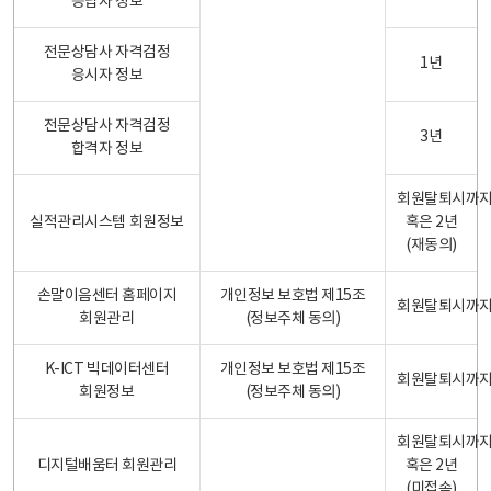
응답자 정보
전문상담사 자격검정
1년
응시자 정보
전문상담사 자격검정
3년
합격자 정보
회원탈퇴시까
실적관리시스템 회원정보
혹은 2년
(재동의)
손말이음센터 홈페이지
개인정보 보호법 제15조
회원탈퇴시까
회원관리
(정보주체 동의)
K-ICT 빅데이터센터
개인정보 보호법 제15조
회원탈퇴시까
회원정보
(정보주체 동의)
회원탈퇴시까
디지털배움터 회원관리
혹은 2년
(미접속)