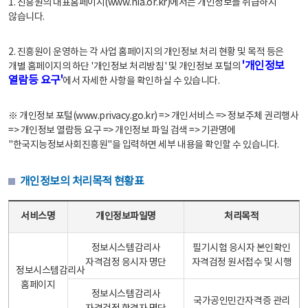
1. 진흥원의 대표홈페이지(www.nia.or.kr)에서는 개인정보를 취급하지
않습니다.
2. 진흥원이 운영하는 각 사업 홈페이지의 개인정보 처리 현황 및 목적 등은
'개인정보
개별 홈페이지의 하단 '개인정보 처리방침' 및 개인정보 포털의
열람등 요구'
에서 자세한 사항을 확인하실 수 있습니다.
※ 개인정보 포털(www.privacy.go.kr) => 개인서비스 => 정보주체 권리행사
=> 개인정보 열람등 요구 => 개인정보 파일 검색 => 기관명에
"한국지능정보사회진흥원"을 입력하면 세부 내용을 확인할 수 있습니다.
개인정보의 처리목적 현황표
개인정보의 처리목적 현황표 - 서비스명, 개인정보파일명, 처리목적으로 구성
서비스명
개인정보파일명
처리목적
정보시스템감리사
필기시험 응시자 본인확인
자격검정 응시자 명단
자격검정 원서접수 및 시행
정보시스템감리사
홈페이지
정보시스템감리사
국가공인민간자격증 관리