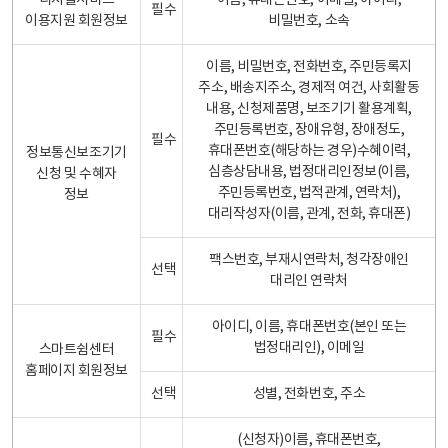
디지털서비스
이름, 휴대폰번호, 이메일, 아이디,
필수
이용지원 회원정보
비밀번호, 소속
이름, 비밀번호, 전화번호, 주민등록지
주소, 배송지주소, 경제적 여건, 사회활동
내용, 신청제품명, 보조기기 활용계획,
주민등록번호, 장애유형, 장애정도,
필수
휴대폰번호(해당하는 경우)수혜이력,
정보통신보조기기
심층상담내용, 법정대리인정보(이름,
신청 및 수혜자
주민등록번호, 법적관계, 연락처),
정보
대리작성자(이름, 관계, 전화, 휴대폰)
팩스번호, 부재시연락처, 청각장애인
선택
대리인 연락처
아이디, 이름, 휴대폰번호(본인 또는
필수
법정대리인), 이메일
스마트쉼센터
홈페이지 회원정보
선택
성별, 전화번호, 주소
(신청자)이름, 휴대폰번호,