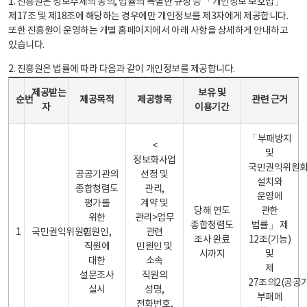
1. 진흥원은 정보주체의 동의, 법률의 특별한 규정 등 「개인정보 보호법」
제17조 및 제18조에 해당하는 경우에만 개인정보를 제3자에게 제공합니다.
또한 진흥원이 운영하는 개별 홈페이지에서 아래 사항을 상세하게 안내하고
있습니다.
2. 진흥원은 법률에 따라 다음과 같이 개인정보를 제공합니다.
개인정보 제공 안내표 - 순번, 제공받는자, 제공목적, 제공항목, 보유 및 이용기간 관련 근거로 구성
제공받는
보유 및
순번
제공목적
제공항목
관련 근거
자
이용기간
「부패방지
<
및
정보화사업
국민권익위원
공공기관의
선정 및
설치와
종합청렴도
관리,
운영에
평가를
계약 및
당해 연도
관한
위한
관리>업무
종합청렴도
법률」 제
1
국민권익위원회
민원인,
관련
조사 완료
12조(기능)
직원에
민원인 및
시까지
및
대한
소속
제
설문조사
직원의
27조의2(공공
실시
성명,
부패에
전화번호,