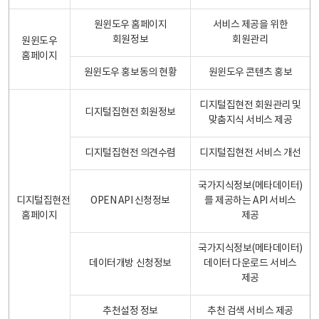
원윈도우 홈페이지
서비스 제공을 위한
회원정보
회원관리
원윈도우
홈페이지
원윈도우 홍보동의 현황
원윈도우 콘텐츠 홍보
디지털집현전 회원관리 및
디지털집현전 회원정보
맞춤지식 서비스 제공
디지털집현전 의견수렴
디지털집현전 서비스 개선
국가지식정보(메타데이터)
디지털집현전
OPEN API 신청정보
를 제공하는 API 서비스
홈페이지
제공
국가지식정보(메타데이터)
데이터개방 신청정보
데이터 다운로드 서비스
제공
추천설정 정보
추천 검색 서비스 제공