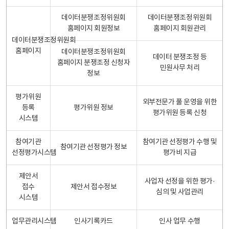
데이터분쟁조정위원회
데이터분쟁조정위원회
홈페이지 회원정보
홈페이지 회원관리
데이터분쟁조정위원회
홈페이지
데이터분쟁조정위원회
데이터 분쟁조정 등
홈페이지 분쟁조정 신청자
민원사무 처리
정보
평가위원
외부전문가 풀 운영을 위한
등록
평가위원 정보
평가위원 등록 신청
시스템
참여기관
참여기관 선정평가 수행 및
참여기관 선정평가 정보
선정평가시스템
평가비 지급
제안서
사업자 선정을 위한 평가·
접수
제안서 접수정보
심의 및 사업관리
시스템
업무관리시스템
인사기록카드
인사 업무 수행