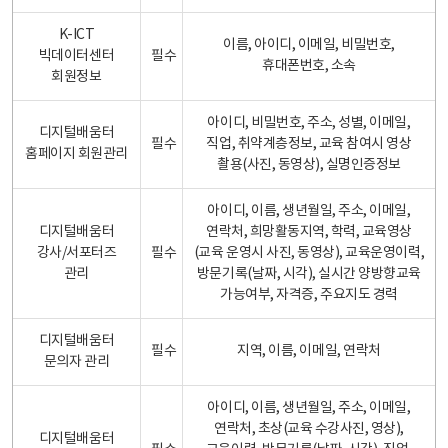
K-ICT
이름, 아이디, 이메일, 비밀번호,
빅데이터센터
필수
휴대폰번호, 소속
회원정보
아이디, 비밀번호, 주소, 성별, 이메일,
디지털배움터
필수
직업, 취약계층정보, 교육 참여시 영상
홈페이지 회원관리
촬용(사진, 동영상), 실명인증정보
아이디, 이름, 생년월일, 주소, 이메일,
디지털배움터
연락처, 희망활동지역, 학력, 교육영상
강사/서포터즈
필수
(교육 운영시 사진, 동영상), 교육운영이력,
관리
방문기록(날짜, 시각), 실시간 양방향교육
가능여부, 자격증, 주요지도 경력
디지털배움터
필수
지역, 이름, 이메일, 연락처
문의자 관리
아이디, 이름, 생년월일, 주소, 이메일,
연락처, 초상(교육 수강사진, 영상),
디지털배움터