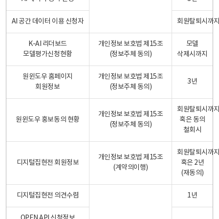
AI 공간 데이터 이용 신청자
회원탈퇴시까
K-AI 리더보드
개인정보 보호법 제15조
모델
모델평가신청현황
(정보주체 동의)
삭제시까지
원윈도우 홈페이지
개인정보 보호법 제15조
3년
회원정보
(정보주체 동의)
회원탈퇴시까
개인정보 보호법 제15조
원윈도우 홍보동의 현황
혹은 동의
(정보주체 동의)
철회시
회원탈퇴시까
개인정보 보호법 제15조
디지털집현전 회원정보
혹은 2년
(계약의이행)
(재동의)
디지털집현전 의견수렴
1년
OPEN API 신청정보