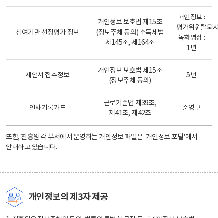
개인정보 :
개인정보 보호법 제15조
평가위원탈퇴
참여기관 선정평가 정보
(정보주체 동의) 소득세법
녹화영상 :
제145조, 제164조
1년
개인정보 보호법 제15조
제안서 접수정보
5년
(정보주체 동의)
근로기준법 제39조,
인사기록카드
준영구
제41조, 제42조
또한, 진흥원 각 부서에서 운영하는 개인정보 파일은
'개인정보 포털'
에서
안내하고 있습니다.
개인정보의 제3자 제공