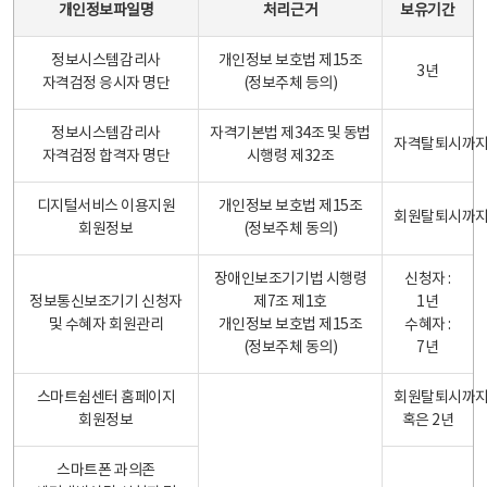
개인정보파일명
처리근거
보유기간
정보시스템감리사
개인정보 보호법 제15조
3년
자격검정 응시자 명단
(정보주체 등의)
정보시스템감리사
자격기본법 제34조 및 동법
자격탈퇴시까
자격검정 합격자 명단
시행령 제32조
디지털서비스 이용지원
개인정보 보호법 제15조
회원탈퇴시까
회원정보
(정보주체 동의)
장애인보조기기법 시행령
신청자 :
정보통신보조기기 신청자
제7조 제1호
1년
및 수혜자 회원관리
개인정보 보호법 제15조
수혜자 :
(정보주체 동의)
7년
스마트쉼센터 홈페이지
회원탈퇴시까
회원정보
혹은 2년
스마트폰 과의존