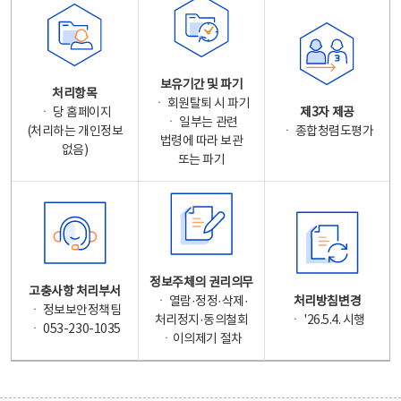
보유기간 및 파기
처리항목
ㆍ 회원탈퇴 시 파기
ㆍ 당 홈페이지
제3자 제공
ㆍ 일부는 관련
(처리하는 개인정보
ㆍ 종합청렴도평가
법령에 따라 보관
없음)
또는 파기
정보주체의 권리의무
고충사항 처리부서
ㆍ 열람·정정·삭제·
처리방침변경
ㆍ 정보보안정책팀
처리정지·동의철회
ㆍ '26.5.4. 시행
ㆍ 053-230-1035
ㆍ이의제기 절차