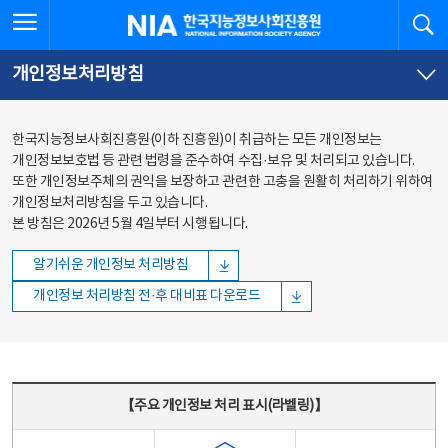
본문
전체메뉴
전체메뉴 열기
검
한국지능정보사회진흥원
바로가기
바로가기
개인정보처리방침
한국지능정보사회진흥원(이하 진흥원)이 취급하는 모든 개인정보는
개인정보보호법 등 관련 법령을 준수하여 수집·보유 및 처리되고 있습니다.
또한 개인정보주체의 권익을 보장하고 관련한 고충을 원활히 처리하기 위하여
개인정보처리방침을 두고 있습니다.
본 방침은 2026년 5월 4일부터 시행됩니다.
알기쉬운 개인정보 처리방침
개인정보 처리방침 전·후 대비표 다운로드
주요 개인정보 처리 표시(라벨링) - 주요 개인정보 처리 표시를 나타내는표
【주요 개인정보 처리 표시(라벨링)】