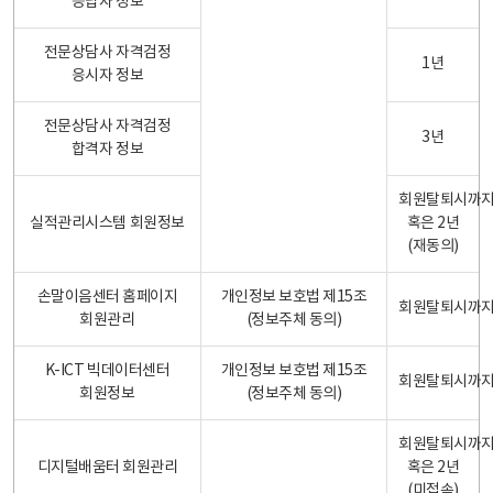
응답자 정보
전문상담사 자격검정
1년
응시자 정보
전문상담사 자격검정
3년
합격자 정보
회원탈퇴시까
실적관리시스템 회원정보
혹은 2년
(재동의)
손말이음센터 홈페이지
개인정보 보호법 제15조
회원탈퇴시까
회원관리
(정보주체 동의)
K-ICT 빅데이터센터
개인정보 보호법 제15조
회원탈퇴시까
회원정보
(정보주체 동의)
회원탈퇴시까
디지털배움터 회원관리
혹은 2년
(미접속)