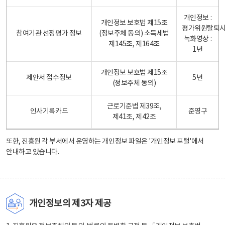
개인정보 :
개인정보 보호법 제15조
평가위원탈퇴
참여기관 선정평가 정보
(정보주체 동의) 소득세법
녹화영상 :
제145조, 제164조
1년
개인정보 보호법 제15조
제안서 접수정보
5년
(정보주체 동의)
근로기준법 제39조,
인사기록카드
준영구
제41조, 제42조
또한, 진흥원 각 부서에서 운영하는 개인정보 파일은
'개인정보 포털'
에서
안내하고 있습니다.
개인정보의 제3자 제공