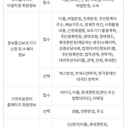
디지털서비스
이름, 휴대폰번호, 이메일, 아이디,
필수
이용지원 회원정보
비밀번호, 소속
이름, 비밀번호, 전화번호, 주민등록지
주소, 배송지주소, 경제적 여건, 사회활동
내용, 신청제품명, 보조기기 활용계획,
주민등록번호, 장애유형, 장애정도,
필수
휴대폰번호(해당하는 경우)수혜이력,
정보통신보조기기
심층상담내용, 법정대리인정보(이름,
신청 및 수혜자
주민등록번호, 법적관계, 연락처),
정보
대리작성자(이름, 관계, 전화, 휴대폰)
팩스번호, 부재시연락처, 청각장애인
선택
대리인 연락처
아이디, 이름, 휴대폰번호(본인 또는
필수
법정대리인), 이메일
스마트쉼센터
홈페이지 회원정보
선택
성별, 전화번호, 주소
(신청자)이름, 휴대폰번호,