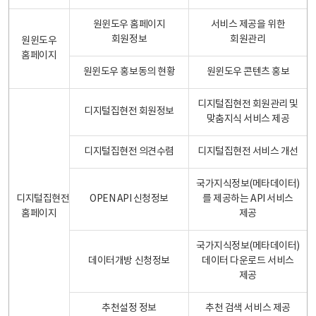
원윈도우 홈페이지
서비스 제공을 위한
회원정보
회원관리
원윈도우
홈페이지
원윈도우 홍보동의 현황
원윈도우 콘텐츠 홍보
디지털집현전 회원관리 및
디지털집현전 회원정보
맞춤지식 서비스 제공
디지털집현전 의견수렴
디지털집현전 서비스 개선
국가지식정보(메타데이터)
디지털집현전
OPEN API 신청정보
를 제공하는 API 서비스
홈페이지
제공
국가지식정보(메타데이터)
데이터개방 신청정보
데이터 다운로드 서비스
제공
추천설정 정보
추천 검색 서비스 제공