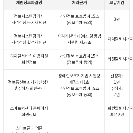
개인정보파일명
처리근거
보유기간
정보시스템감리사
개인정보 보호법 제15조
3년
자격검정 응시자 명단
(정보주체 등의)
정보시스템감리사
자격기본법 제34조 및 동법
자격탈퇴시까
자격검정 합격자 명단
시행령 제32조
디지털서비스 이용지원
개인정보 보호법 제15조
회원탈퇴시까
회원정보
(정보주체 동의)
장애인보조기기법 시행령
신청자 :
정보통신보조기기 신청자
제7조 제1호
1년
및 수혜자 회원관리
개인정보 보호법 제15조
수혜자 :
(정보주체 동의)
7년
스마트쉼센터 홈페이지
회원탈퇴시까
회원정보
혹은 2년
스마트폰 과의존