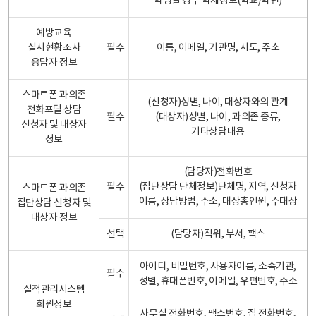
학생일 경우 학제정보(학교/학년)
예방교육
실시현황조사
필수
이름, 이메일, 기관명, 시도, 주소
응답자 정보
스마트폰 과의존
(신청자)성별, 나이, 대상자와의 관계
전화포털 상담
필수
(대상자)성별, 나이, 과의존 종류,
신청자 및 대상자
기타상담내용
정보
(담당자)전화번호
필수
(집단상담 단체정보)단체명, 지역, 신청자
스마트폰 과의존
이름, 상담방법, 주소, 대상총인원, 주대상
집단상담 신청자 및
대상자 정보
선택
(담당자)직위, 부서, 팩스
아이디, 비밀번호, 사용자이름, 소속기관,
필수
성별, 휴대폰번호, 이메일, 우편번호, 주소
실적관리시스템
회원정보
사무실 전화번호, 팩스번호, 집 전화번호,