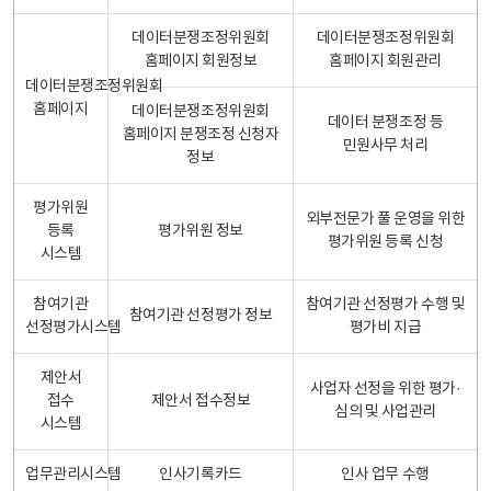
데이터분쟁조정위원회
데이터분쟁조정위원회
홈페이지 회원정보
홈페이지 회원관리
데이터분쟁조정위원회
홈페이지
데이터분쟁조정위원회
데이터 분쟁조정 등
홈페이지 분쟁조정 신청자
민원사무 처리
정보
평가위원
외부전문가 풀 운영을 위한
등록
평가위원 정보
평가위원 등록 신청
시스템
참여기관
참여기관 선정평가 수행 및
참여기관 선정평가 정보
선정평가시스템
평가비 지급
제안서
사업자 선정을 위한 평가·
접수
제안서 접수정보
심의 및 사업관리
시스템
업무관리시스템
인사기록카드
인사 업무 수행