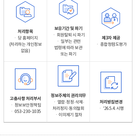
보유기간 및 파기
처리항목
ㆍ 회원탈퇴 시 파기
ㆍ 당 홈페이지
제3자 제공
ㆍ 일부는 관련
(처리하는 개인정보
ㆍ 종합청렴도평가
법령에 따라 보관
없음)
또는 파기
정보주체의 권리의무
고충사항 처리부서
ㆍ 열람·정정·삭제·
처리방침변경
ㆍ 정보보안정책팀
처리정지·동의철회
ㆍ '26.5.4. 시행
ㆍ 053-230-1035
ㆍ이의제기 절차