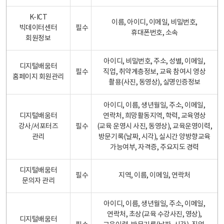
K-ICT
이름, 아이디, 이메일, 비밀번호,
빅데이터센터
필수
휴대폰번호, 소속
회원정보
아이디, 비밀번호, 주소, 성별, 이메일,
디지털배움터
필수
직업, 취약계층정보, 교육 참여시 영상
홈페이지 회원관리
촬용(사진, 동영상), 실명인증정보
아이디, 이름, 생년월일, 주소, 이메일,
디지털배움터
연락처, 희망활동지역, 학력, 교육영상
강사/서포터즈
필수
(교육 운영시 사진, 동영상), 교육운영이력,
관리
방문기록(날짜, 시각), 실시간 양방향교육
가능여부, 자격증, 주요지도 경력
디지털배움터
필수
지역, 이름, 이메일, 연락처
문의자 관리
아이디, 이름, 생년월일, 주소, 이메일,
연락처, 초상(교육 수강사진, 영상),
디지털배움터