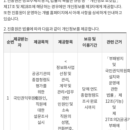
1. 진흥원은 정보주체의 동의, 법률의 특별한 규정 등 「개인정보 보호법」
제17조 및 제18조에 해당하는 경우에만 개인정보를 제3자에게 제공합니다.
또한 진흥원이 운영하는 개별 홈페이지에서 아래 사항을 상세하게 안내하고
있습니다.
2. 진흥원은 법률에 따라 다음과 같이 개인정보를 제공합니다.
개인정보 제공 안내표 - 순번, 제공받는자, 제공목적, 제공항목, 보유 및 이용기간 관련 근거로 구성
제공받는
보유 및
순번
제공목적
제공항목
관련 근거
자
이용기간
「부패방지
<
및
정보화사업
국민권익위원
공공기관의
선정 및
설치와
종합청렴도
관리,
운영에
평가를
계약 및
당해 연도
관한
위한
관리>업무
종합청렴도
법률」 제
1
국민권익위원회
민원인,
관련
조사 완료
12조(기능)
직원에
민원인 및
시까지
및
대한
소속
제
설문조사
직원의
27조의2(공공
실시
성명,
부패에
전화번호,