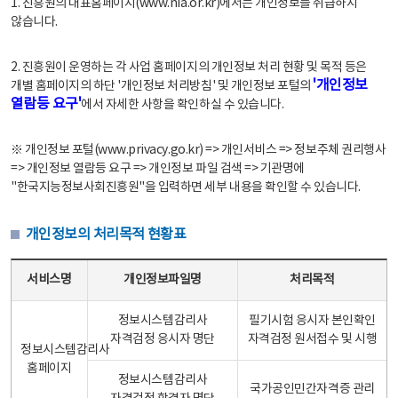
1. 진흥원의 대표홈페이지(www.nia.or.kr)에서는 개인정보를 취급하지
않습니다.
2. 진흥원이 운영하는 각 사업 홈페이지의 개인정보 처리 현황 및 목적 등은
'개인정보
개별 홈페이지의 하단 '개인정보 처리방침' 및 개인정보 포털의
열람등 요구'
에서 자세한 사항을 확인하실 수 있습니다.
※ 개인정보 포털(www.privacy.go.kr) => 개인서비스 => 정보주체 권리행사
=> 개인정보 열람등 요구 => 개인정보 파일 검색 => 기관명에
"한국지능정보사회진흥원"을 입력하면 세부 내용을 확인할 수 있습니다.
개인정보의 처리목적 현황표
개인정보의 처리목적 현황표 - 서비스명, 개인정보파일명, 처리목적으로 구성
서비스명
개인정보파일명
처리목적
정보시스템감리사
필기시험 응시자 본인확인
자격검정 응시자 명단
자격검정 원서접수 및 시행
정보시스템감리사
홈페이지
정보시스템감리사
국가공인민간자격증 관리