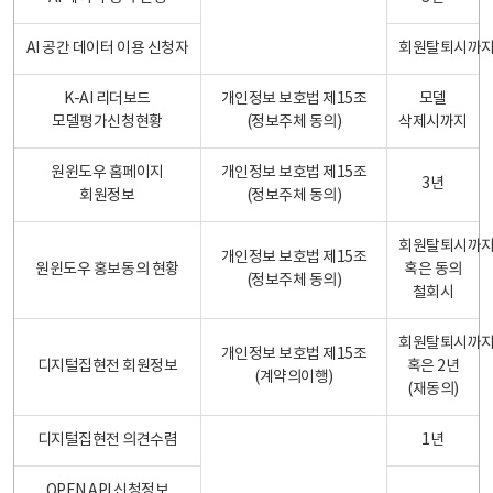
AI 공간 데이터 이용 신청자
회원탈퇴시까
K-AI 리더보드
개인정보 보호법 제15조
모델
모델평가신청현황
(정보주체 동의)
삭제시까지
원윈도우 홈페이지
개인정보 보호법 제15조
3년
회원정보
(정보주체 동의)
회원탈퇴시까
개인정보 보호법 제15조
원윈도우 홍보동의 현황
혹은 동의
(정보주체 동의)
철회시
회원탈퇴시까
개인정보 보호법 제15조
디지털집현전 회원정보
혹은 2년
(계약의이행)
(재동의)
디지털집현전 의견수렴
1년
OPEN API 신청정보