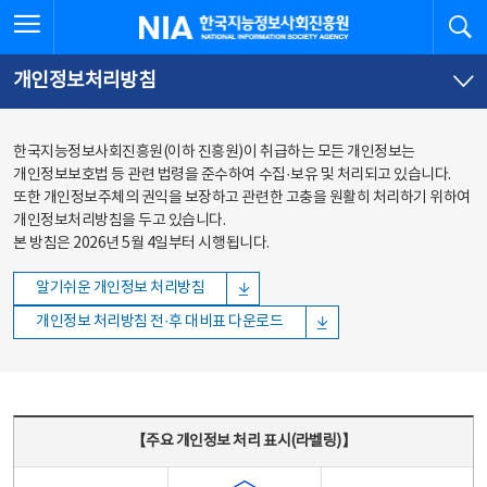
본문
전체메뉴
전체메뉴 열기
검
한국지능정보사회진흥원
바로가기
바로가기
개인정보처리방침
한국지능정보사회진흥원(이하 진흥원)이 취급하는 모든 개인정보는
개인정보보호법 등 관련 법령을 준수하여 수집·보유 및 처리되고 있습니다.
또한 개인정보주체의 권익을 보장하고 관련한 고충을 원활히 처리하기 위하여
개인정보처리방침을 두고 있습니다.
본 방침은 2026년 5월 4일부터 시행됩니다.
알기쉬운 개인정보 처리방침
개인정보 처리방침 전·후 대비표 다운로드
주요 개인정보 처리 표시(라벨링) - 주요 개인정보 처리 표시를 나타내는표
【주요 개인정보 처리 표시(라벨링)】