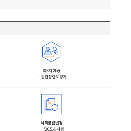
제3자 제공
ㆍ 종합청렴도평가
처리방침변경
ㆍ '26.5.4. 시행