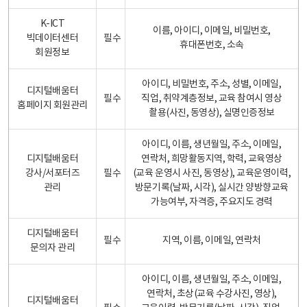
K-ICT
이름, 아이디, 이메일, 비밀번호,
빅데이터센터
필수
휴대폰번호, 소속
회원정보
아이디, 비밀번호, 주소, 성별, 이메일,
디지털배움터
필수
직업, 취약계층정보, 교육 참여시 영상
홈페이지 회원관리
촬용(사진, 동영상), 실명인증정보
아이디, 이름, 생년월일, 주소, 이메일,
디지털배움터
연락처, 희망활동지역, 학력, 교육영상
강사/서포터즈
필수
(교육 운영시 사진, 동영상), 교육운영이력,
관리
방문기록(날짜, 시각), 실시간 양방향교육
가능여부, 자격증, 주요지도 경력
디지털배움터
필수
지역, 이름, 이메일, 연락처
문의자 관리
아이디, 이름, 생년월일, 주소, 이메일,
연락처, 초상(교육 수강사진, 영상),
디지털배움터