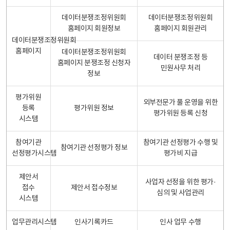
데이터분쟁조정위원회
데이터분쟁조정위원회
홈페이지 회원정보
홈페이지 회원관리
데이터분쟁조정위원회
홈페이지
데이터분쟁조정위원회
데이터 분쟁조정 등
홈페이지 분쟁조정 신청자
민원사무 처리
정보
평가위원
외부전문가 풀 운영을 위한
등록
평가위원 정보
평가위원 등록 신청
시스템
참여기관
참여기관 선정평가 수행 및
참여기관 선정평가 정보
선정평가시스템
평가비 지급
제안서
사업자 선정을 위한 평가·
접수
제안서 접수정보
심의 및 사업관리
시스템
업무관리시스템
인사기록카드
인사 업무 수행