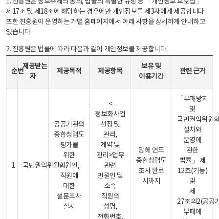
1. 진흥원은 정보주체의 동의, 법률의 특별한 규정 등 「개인정보 보호법」
제17조 및 제18조에 해당하는 경우에만 개인정보를 제3자에게 제공합니다.
또한 진흥원이 운영하는 개별 홈페이지에서 아래 사항을 상세하게 안내하고
있습니다.
2. 진흥원은 법률에 따라 다음과 같이 개인정보를 제공합니다.
개인정보 제공 안내표 - 순번, 제공받는자, 제공목적, 제공항목, 보유 및 이용기간 관련 근거로 구성
제공받는
보유 및
순번
제공목적
제공항목
관련 근거
자
이용기간
「부패방지
<
및
정보화사업
국민권익위원
공공기관의
선정 및
설치와
종합청렴도
관리,
운영에
평가를
계약 및
당해 연도
관한
위한
관리>업무
종합청렴도
법률」 제
1
국민권익위원회
민원인,
관련
조사 완료
12조(기능)
직원에
민원인 및
시까지
및
대한
소속
제
설문조사
직원의
27조의2(공공
실시
성명,
부패에
전화번호,