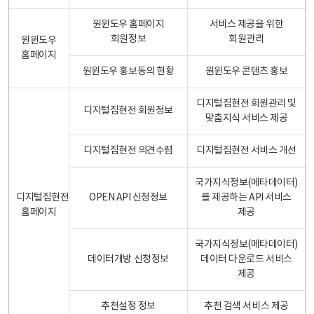
원윈도우 홈페이지
서비스 제공을 위한
회원정보
회원관리
원윈도우
홈페이지
원윈도우 홍보동의 현황
원윈도우 콘텐츠 홍보
디지털집현전 회원관리 및
디지털집현전 회원정보
맞춤지식 서비스 제공
디지털집현전 의견수렴
디지털집현전 서비스 개선
국가지식정보(메타데이터)
디지털집현전
OPEN API 신청정보
를 제공하는 API 서비스
홈페이지
제공
국가지식정보(메타데이터)
데이터개방 신청정보
데이터 다운로드 서비스
제공
추천설정 정보
추천 검색 서비스 제공