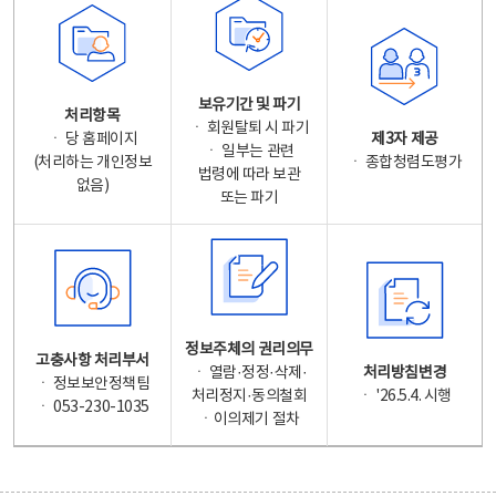
보유기간 및 파기
처리항목
ㆍ 회원탈퇴 시 파기
ㆍ 당 홈페이지
제3자 제공
ㆍ 일부는 관련
(처리하는 개인정보
ㆍ 종합청렴도평가
법령에 따라 보관
없음)
또는 파기
정보주체의 권리의무
고충사항 처리부서
ㆍ 열람·정정·삭제·
처리방침변경
ㆍ 정보보안정책팀
처리정지·동의철회
ㆍ '26.5.4. 시행
ㆍ 053-230-1035
ㆍ이의제기 절차