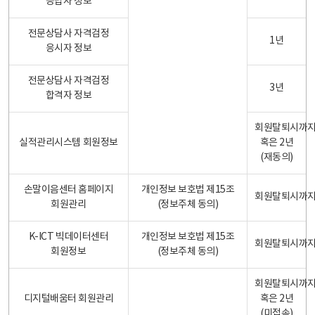
응답자 정보
전문상담사 자격검정
1년
응시자 정보
전문상담사 자격검정
3년
합격자 정보
회원탈퇴시까
실적관리시스템 회원정보
혹은 2년
(재동의)
손말이음센터 홈페이지
개인정보 보호법 제15조
회원탈퇴시까
회원관리
(정보주체 동의)
K-ICT 빅데이터센터
개인정보 보호법 제15조
회원탈퇴시까
회원정보
(정보주체 동의)
회원탈퇴시까
디지털배움터 회원관리
혹은 2년
(미접속)