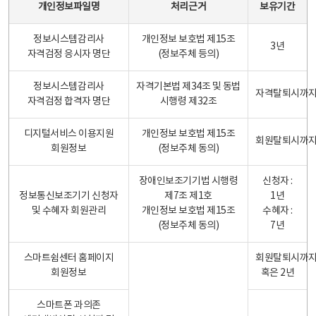
개인정보파일명
처리근거
보유기간
정보시스템감리사
개인정보 보호법 제15조
3년
자격검정 응시자 명단
(정보주체 등의)
정보시스템감리사
자격기본법 제34조 및 동법
자격탈퇴시까
자격검정 합격자 명단
시행령 제32조
디지털서비스 이용지원
개인정보 보호법 제15조
회원탈퇴시까
회원정보
(정보주체 동의)
장애인보조기기법 시행령
신청자 :
정보통신보조기기 신청자
제7조 제1호
1년
및 수혜자 회원관리
개인정보 보호법 제15조
수혜자 :
(정보주체 동의)
7년
스마트쉼센터 홈페이지
회원탈퇴시까
회원정보
혹은 2년
스마트폰 과의존