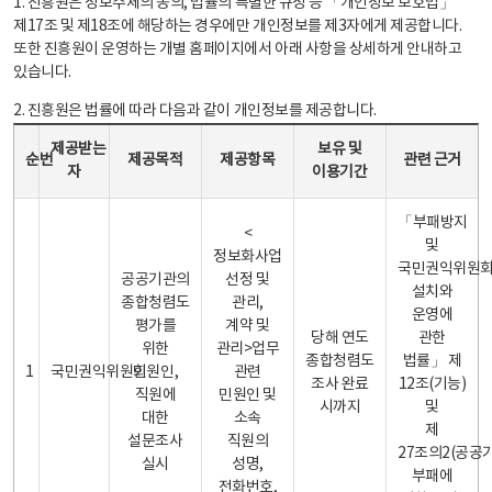
1. 진흥원은 정보주체의 동의, 법률의 특별한 규정 등 「개인정보 보호법」
제17조 및 제18조에 해당하는 경우에만 개인정보를 제3자에게 제공합니다.
또한 진흥원이 운영하는 개별 홈페이지에서 아래 사항을 상세하게 안내하고
있습니다.
2. 진흥원은 법률에 따라 다음과 같이 개인정보를 제공합니다.
개인정보 제공 안내표 - 순번, 제공받는자, 제공목적, 제공항목, 보유 및 이용기간 관련 근거로 구성
제공받는
보유 및
순번
제공목적
제공항목
관련 근거
자
이용기간
「부패방지
<
및
정보화사업
국민권익위원
공공기관의
선정 및
설치와
종합청렴도
관리,
운영에
평가를
계약 및
당해 연도
관한
위한
관리>업무
종합청렴도
법률」 제
1
국민권익위원회
민원인,
관련
조사 완료
12조(기능)
직원에
민원인 및
시까지
및
대한
소속
제
설문조사
직원의
27조의2(공공
실시
성명,
부패에
전화번호,