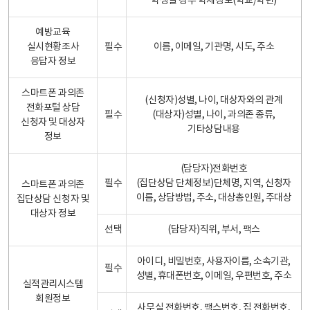
학생일 경우 학제정보(학교/학년)
예방교육
실시현황조사
필수
이름, 이메일, 기관명, 시도, 주소
응답자 정보
스마트폰 과의존
(신청자)성별, 나이, 대상자와의 관계
전화포털 상담
필수
(대상자)성별, 나이, 과의존 종류,
신청자 및 대상자
기타상담내용
정보
(담당자)전화번호
필수
(집단상담 단체정보)단체명, 지역, 신청자
스마트폰 과의존
이름, 상담방법, 주소, 대상총인원, 주대상
집단상담 신청자 및
대상자 정보
선택
(담당자)직위, 부서, 팩스
아이디, 비밀번호, 사용자이름, 소속기관,
필수
성별, 휴대폰번호, 이메일, 우편번호, 주소
실적관리시스템
회원정보
사무실 전화번호, 팩스번호, 집 전화번호,