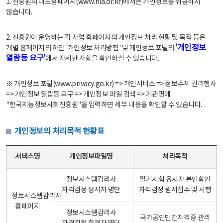
1. 진흥원의 대표홈페이지(www.nia.or.kr)에서는 개인정보를 취급하지
않습니다.
2. 진흥원이 운영하는 각 사업 홈페이지의 개인정보 처리 현황 및 목적 등은
'개인정보
개별 홈페이지의 하단 '개인정보 처리방침' 및 개인정보 포털의
열람등 요구'
에서 자세한 사항을 확인하실 수 있습니다.
※ 개인정보 포털(www.privacy.go.kr) => 개인서비스 => 정보주체 권리행사
=> 개인정보 열람등 요구 => 개인정보 파일 검색 => 기관명에
"한국지능정보사회진흥원"을 입력하면 세부 내용을 확인할 수 있습니다.
개인정보의 처리목적 현황표
개인정보의 처리목적 현황표 - 서비스명, 개인정보파일명, 처리목적으로 구성
서비스명
개인정보파일명
처리목적
정보시스템감리사
필기시험 응시자 본인확인
자격검정 응시자 명단
자격검정 원서접수 및 시행
정보시스템감리사
홈페이지
정보시스템감리사
국가공인민간자격증 관리