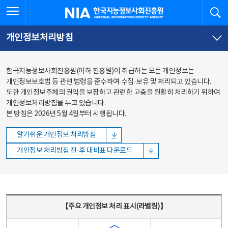
본문
전체메뉴
전체메뉴 열기
검
한국지능정보사회진흥원
바로가기
바로가기
개인정보처리방침
한국지능정보사회진흥원(이하 진흥원)이 취급하는 모든 개인정보는
개인정보보호법 등 관련 법령을 준수하여 수집·보유 및 처리되고 있습니다.
또한 개인정보주체의 권익을 보장하고 관련한 고충을 원활히 처리하기 위하여
개인정보처리방침을 두고 있습니다.
본 방침은 2026년 5월 4일부터 시행됩니다.
알기쉬운 개인정보 처리방침
개인정보 처리방침 전·후 대비표 다운로드
주요 개인정보 처리 표시(라벨링) - 주요 개인정보 처리 표시를 나타내는표
【주요 개인정보 처리 표시(라벨링)】