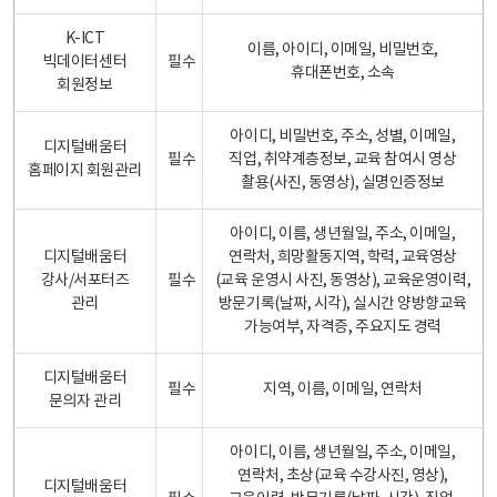
K-ICT
이름, 아이디, 이메일, 비밀번호,
빅데이터센터
필수
휴대폰번호, 소속
회원정보
아이디, 비밀번호, 주소, 성별, 이메일,
디지털배움터
필수
직업, 취약계층정보, 교육 참여시 영상
홈페이지 회원관리
촬용(사진, 동영상), 실명인증정보
아이디, 이름, 생년월일, 주소, 이메일,
디지털배움터
연락처, 희망활동지역, 학력, 교육영상
강사/서포터즈
필수
(교육 운영시 사진, 동영상), 교육운영이력,
관리
방문기록(날짜, 시각), 실시간 양방향교육
가능여부, 자격증, 주요지도 경력
디지털배움터
필수
지역, 이름, 이메일, 연락처
문의자 관리
아이디, 이름, 생년월일, 주소, 이메일,
연락처, 초상(교육 수강사진, 영상),
디지털배움터