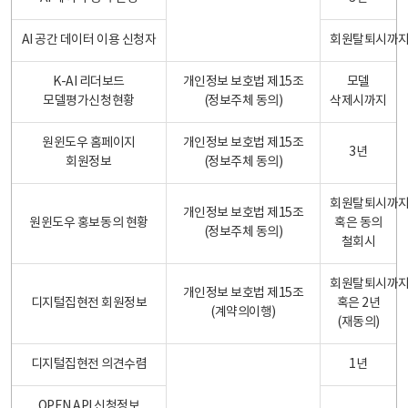
AI 공간 데이터 이용 신청자
회원탈퇴시까
K-AI 리더보드
개인정보 보호법 제15조
모델
모델평가신청현황
(정보주체 동의)
삭제시까지
원윈도우 홈페이지
개인정보 보호법 제15조
3년
회원정보
(정보주체 동의)
회원탈퇴시까
개인정보 보호법 제15조
원윈도우 홍보동의 현황
혹은 동의
(정보주체 동의)
철회시
회원탈퇴시까
개인정보 보호법 제15조
디지털집현전 회원정보
혹은 2년
(계약의이행)
(재동의)
디지털집현전 의견수렴
1년
OPEN API 신청정보