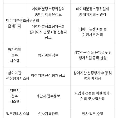
데이터분쟁조정위원회
데이터분쟁조정위원회
홈페이지 회원정보
홈페이지 회원관리
데이터분쟁조정위원회
홈페이지
데이터분쟁조정위원회
데이터 분쟁조정 등
홈페이지 분쟁조정 신청자
민원사무 처리
정보
평가위원
외부전문가 풀 운영을 위한
등록
평가위원 정보
평가위원 등록 신청
시스템
참여기관
참여기관 선정평가 수행 및
참여기관 선정평가 정보
선정평가시스템
평가비 지급
제안서
사업자 선정을 위한 평가·
접수
제안서 접수정보
심의 및 사업관리
시스템
업무관리시스템
인사기록카드
인사 업무 수행