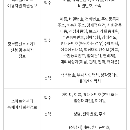
디지털서비스
이름, 휴대폰번호, 이메일, 아이디,
필수
이용지원 회원정보
비밀번호, 소속
이름, 비밀번호, 전화번호, 주민등록지
주소, 배송지주소, 경제적 여건, 사회활동
내용, 신청제품명, 보조기기 활용계획,
주민등록번호, 장애유형, 장애정도,
필수
휴대폰번호(해당하는 경우)수혜이력,
정보통신보조기기
심층상담내용, 법정대리인정보(이름,
신청 및 수혜자
주민등록번호, 법적관계, 연락처),
정보
대리작성자(이름, 관계, 전화, 휴대폰)
팩스번호, 부재시연락처, 청각장애인
선택
대리인 연락처
아이디, 이름, 휴대폰번호(본인 또는
필수
법정대리인), 이메일
스마트쉼센터
홈페이지 회원정보
선택
성별, 전화번호, 주소
(신청자)이름, 휴대폰번호,