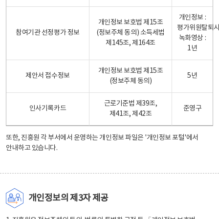
개인정보 :
개인정보 보호법 제15조
평가위원탈퇴
참여기관 선정평가 정보
(정보주체 동의) 소득세법
녹화영상 :
제145조, 제164조
1년
개인정보 보호법 제15조
제안서 접수정보
5년
(정보주체 동의)
근로기준법 제39조,
인사기록카드
준영구
제41조, 제42조
또한, 진흥원 각 부서에서 운영하는 개인정보 파일은
'개인정보 포털'
에서
안내하고 있습니다.
개인정보의 제3자 제공