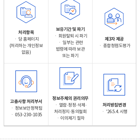
보유기간 및 파기
처리항목
ㆍ 회원탈퇴 시 파기
ㆍ 당 홈페이지
제3자 제공
ㆍ 일부는 관련
(처리하는 개인정보
ㆍ 종합청렴도평가
법령에 따라 보관
없음)
또는 파기
정보주체의 권리의무
고충사항 처리부서
ㆍ 열람·정정·삭제·
처리방침변경
ㆍ 정보보안정책팀
처리정지·동의철회
ㆍ '26.5.4. 시행
ㆍ 053-230-1035
ㆍ이의제기 절차