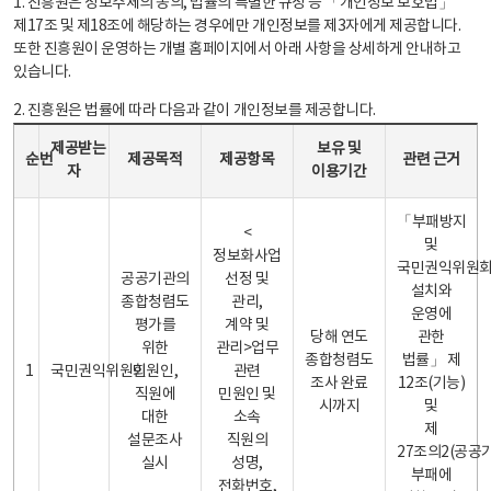
1. 진흥원은 정보주체의 동의, 법률의 특별한 규정 등 「개인정보 보호법」
제17조 및 제18조에 해당하는 경우에만 개인정보를 제3자에게 제공합니다.
또한 진흥원이 운영하는 개별 홈페이지에서 아래 사항을 상세하게 안내하고
있습니다.
2. 진흥원은 법률에 따라 다음과 같이 개인정보를 제공합니다.
개인정보 제공 안내표 - 순번, 제공받는자, 제공목적, 제공항목, 보유 및 이용기간 관련 근거로 구성
제공받는
보유 및
순번
제공목적
제공항목
관련 근거
자
이용기간
「부패방지
<
및
정보화사업
국민권익위원
공공기관의
선정 및
설치와
종합청렴도
관리,
운영에
평가를
계약 및
당해 연도
관한
위한
관리>업무
종합청렴도
법률」 제
1
국민권익위원회
민원인,
관련
조사 완료
12조(기능)
직원에
민원인 및
시까지
및
대한
소속
제
설문조사
직원의
27조의2(공공
실시
성명,
부패에
전화번호,