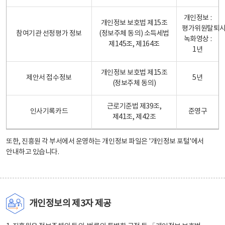
개인정보 :
개인정보 보호법 제15조
평가위원탈퇴
참여기관 선정평가 정보
(정보주체 동의) 소득세법
녹화영상 :
제145조, 제164조
1년
개인정보 보호법 제15조
제안서 접수정보
5년
(정보주체 동의)
근로기준법 제39조,
인사기록카드
준영구
제41조, 제42조
또한, 진흥원 각 부서에서 운영하는 개인정보 파일은
'개인정보 포털'
에서
안내하고 있습니다.
개인정보의 제3자 제공