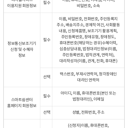
디지털서비스
이름, 휴대폰번호, 이메일, 아이디,
필수
이용지원 회원정보
비밀번호, 소속
이름, 비밀번호, 전화번호, 주민등록지
주소, 배송지주소, 경제적 여건, 사회활동
내용, 신청제품명, 보조기기 활용계획,
주민등록번호, 장애유형, 장애정도,
필수
휴대폰번호(해당하는 경우)수혜이력,
정보통신보조기기
심층상담내용, 법정대리인정보(이름,
신청 및 수혜자
주민등록번호, 법적관계, 연락처),
정보
대리작성자(이름, 관계, 전화, 휴대폰)
팩스번호, 부재시연락처, 청각장애인
선택
대리인 연락처
아이디, 이름, 휴대폰번호(본인 또는
필수
법정대리인), 이메일
스마트쉼센터
홈페이지 회원정보
선택
성별, 전화번호, 주소
(신청자)이름, 휴대폰번호,