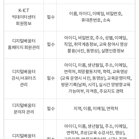
K-ICT
이름, 아이디, 이메일, 비밀번호,
빅데이터센터
필수
휴대폰번호, 소속
회원정보
아이디, 비밀번호, 주소, 성별, 이메일,
디지털배움터
필수
직업, 취약계층정보, 교육 참여시 영상
홈페이지 회원관리
촬용(사진, 동영상), 실명인증정보
아이디, 이름, 생년월일, 주소, 이메일,
디지털배움터
연락처, 희망활동지역, 학력, 교육영상
강사/서포터즈
필수
(교육 운영시 사진, 동영상), 교육운영이력,
관리
방문기록(날짜, 시각), 실시간 양방향교육
가능여부, 자격증, 주요지도 경력
디지털배움터
필수
지역, 이름, 이메일, 연락처
문의자 관리
아이디, 이름, 생년월일, 주소, 이메일,
연락처, 초상(교육 수강사진, 영상),
디지털배움터