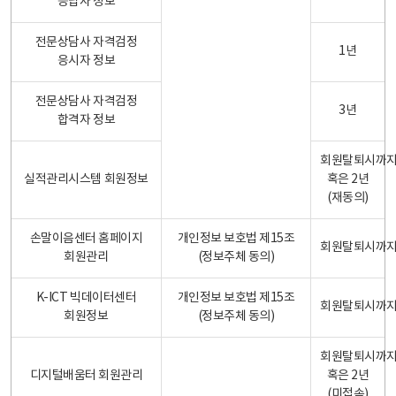
응답자 정보
전문상담사 자격검정
1년
응시자 정보
전문상담사 자격검정
3년
합격자 정보
회원탈퇴시까
실적관리시스템 회원정보
혹은 2년
(재동의)
손말이음센터 홈페이지
개인정보 보호법 제15조
회원탈퇴시까
회원관리
(정보주체 동의)
K-ICT 빅데이터센터
개인정보 보호법 제15조
회원탈퇴시까
회원정보
(정보주체 동의)
회원탈퇴시까
디지털배움터 회원관리
혹은 2년
(미접속)