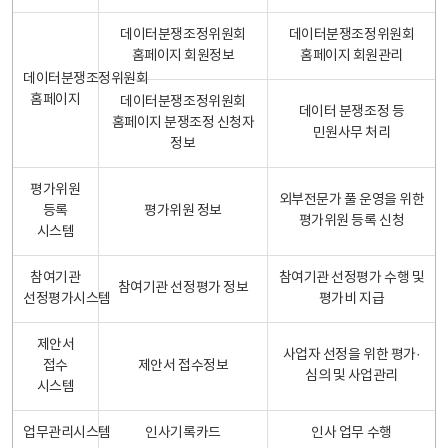
데이터분쟁조정위원회
데이터분쟁조정위원회
홈페이지 회원정보
홈페이지 회원관리
데이터분쟁조정위원회
홈페이지
데이터분쟁조정위원회
데이터 분쟁조정 등
홈페이지 분쟁조정 신청자
민원사무 처리
정보
평가위원
외부전문가 풀 운영을 위한
등록
평가위원 정보
평가위원 등록 신청
시스템
참여기관
참여기관 선정평가 수행 및
참여기관 선정평가 정보
선정평가시스템
평가비 지급
제안서
사업자 선정을 위한 평가·
접수
제안서 접수정보
심의 및 사업관리
시스템
업무관리시스템
인사기록카드
인사 업무 수행