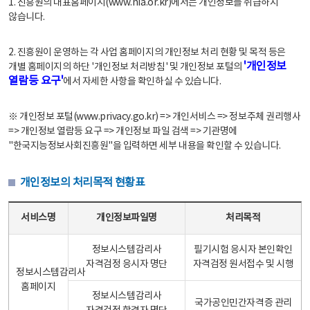
1. 진흥원의 대표홈페이지(www.nia.or.kr)에서는 개인정보를 취급하지
않습니다.
2. 진흥원이 운영하는 각 사업 홈페이지의 개인정보 처리 현황 및 목적 등은
'개인정보
개별 홈페이지의 하단 '개인정보 처리방침' 및 개인정보 포털의
열람등 요구'
에서 자세한 사항을 확인하실 수 있습니다.
※ 개인정보 포털(www.privacy.go.kr) => 개인서비스 => 정보주체 권리행사
=> 개인정보 열람등 요구 => 개인정보 파일 검색 => 기관명에
"한국지능정보사회진흥원"을 입력하면 세부 내용을 확인할 수 있습니다.
개인정보의 처리목적 현황표
개인정보의 처리목적 현황표 - 서비스명, 개인정보파일명, 처리목적으로 구성
서비스명
개인정보파일명
처리목적
정보시스템감리사
필기시험 응시자 본인확인
자격검정 응시자 명단
자격검정 원서접수 및 시행
정보시스템감리사
홈페이지
정보시스템감리사
국가공인민간자격증 관리