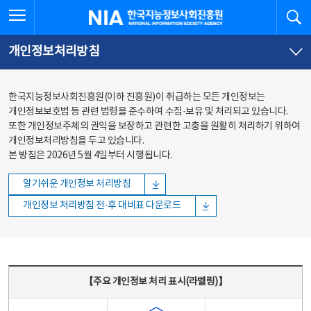
본문
전체메뉴
전체메뉴 열기
검
한국지능정보사회진흥원
바로가기
바로가기
개인정보처리방침
한국지능정보사회진흥원(이하 진흥원)이 취급하는 모든 개인정보는
개인정보보호법 등 관련 법령을 준수하여 수집·보유 및 처리되고 있습니다.
또한 개인정보주체의 권익을 보장하고 관련한 고충을 원활히 처리하기 위하여
개인정보처리방침을 두고 있습니다.
본 방침은 2026년 5월 4일부터 시행됩니다.
알기쉬운 개인정보 처리방침
개인정보 처리방침 전·후 대비표 다운로드
주요 개인정보 처리 표시(라벨링) - 주요 개인정보 처리 표시를 나타내는표
【주요 개인정보 처리 표시(라벨링)】