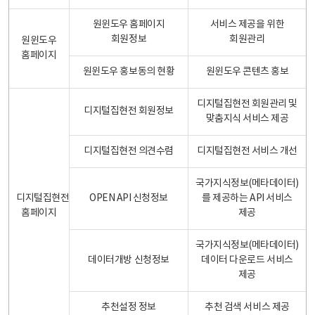
원윈도우 홈페이지
서비스 제공을 위한
회원정보
회원관리
원윈도우
홈페이지
원윈도우 홍보동의 현황
원윈도우 콘텐츠 홍보
디지털집현전 회원관리 및
디지털집현전 회원정보
맞춤지식 서비스 제공
디지털집현전 의견수렴
디지털집현전 서비스 개선
국가지식정보(메타데이터)
디지털집현전
OPEN API 신청정보
를 제공하는 API 서비스
홈페이지
제공
국가지식정보(메타데이터)
데이터개방 신청정보
데이터 다운로드 서비스
제공
추천설정 정보
추천 검색 서비스 제공