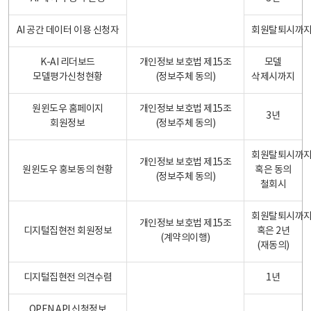
AI 공간 데이터 이용 신청자
회원탈퇴시까
K-AI 리더보드
개인정보 보호법 제15조
모델
모델평가신청현황
(정보주체 동의)
삭제시까지
원윈도우 홈페이지
개인정보 보호법 제15조
3년
회원정보
(정보주체 동의)
회원탈퇴시까
개인정보 보호법 제15조
원윈도우 홍보동의 현황
혹은 동의
(정보주체 동의)
철회시
회원탈퇴시까
개인정보 보호법 제15조
디지털집현전 회원정보
혹은 2년
(계약의이행)
(재동의)
디지털집현전 의견수렴
1년
OPEN API 신청정보