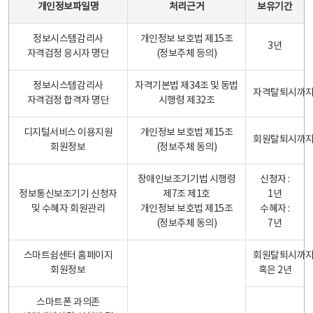
개인정보파일명
처리근거
보유기간
정보시스템감리사
개인정보 보호법 제15조
3년
자격검정 응시자 명단
(정보주체 등의)
정보시스템감리사
자격기본법 제34조 및 동법
자격탈퇴시까
자격검정 합격자 명단
시행령 제32조
디지털서비스 이용지원
개인정보 보호법 제15조
회원탈퇴시까
회원정보
(정보주체 동의)
장애인보조기기법 시행령
신청자 :
정보통신보조기기 신청자
제7조 제1호
1년
및 수혜자 회원관리
개인정보 보호법 제15조
수혜자 :
(정보주체 동의)
7년
스마트쉼센터 홈페이지
회원탈퇴시까
회원정보
혹은 2년
스마트폰 과의존