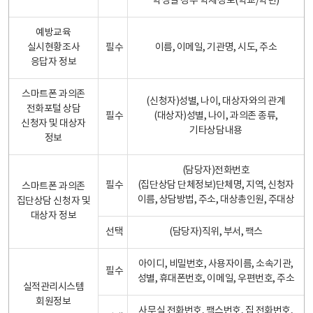
학생일 경우 학제정보(학교/학년)
예방교육
실시현황조사
필수
이름, 이메일, 기관명, 시도, 주소
응답자 정보
스마트폰 과의존
(신청자)성별, 나이, 대상자와의 관계
전화포털 상담
필수
(대상자)성별, 나이, 과의존 종류,
신청자 및 대상자
기타상담내용
정보
(담당자)전화번호
필수
(집단상담 단체정보)단체명, 지역, 신청자
스마트폰 과의존
이름, 상담방법, 주소, 대상총인원, 주대상
집단상담 신청자 및
대상자 정보
선택
(담당자)직위, 부서, 팩스
아이디, 비밀번호, 사용자이름, 소속기관,
필수
성별, 휴대폰번호, 이메일, 우편번호, 주소
실적관리시스템
회원정보
사무실 전화번호, 팩스번호, 집 전화번호,