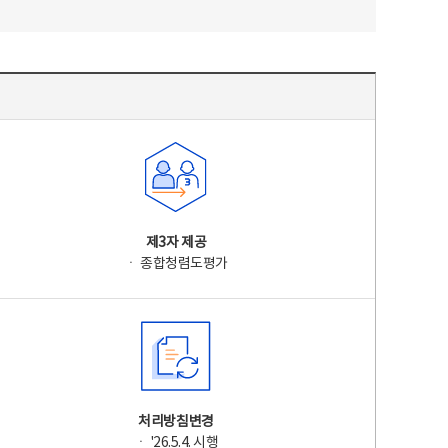
제3자 제공
ㆍ 종합청렴도평가
처리방침변경
ㆍ '26.5.4. 시행