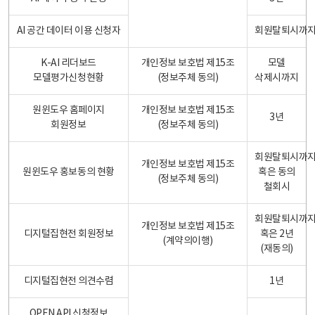
AI 공간 데이터 이용 신청자
회원탈퇴시까
K-AI 리더보드
개인정보 보호법 제15조
모델
모델평가신청현황
(정보주체 동의)
삭제시까지
원윈도우 홈페이지
개인정보 보호법 제15조
3년
회원정보
(정보주체 동의)
회원탈퇴시까
개인정보 보호법 제15조
원윈도우 홍보동의 현황
혹은 동의
(정보주체 동의)
철회시
회원탈퇴시까
개인정보 보호법 제15조
디지털집현전 회원정보
혹은 2년
(계약의이행)
(재동의)
디지털집현전 의견수렴
1년
OPEN API 신청정보