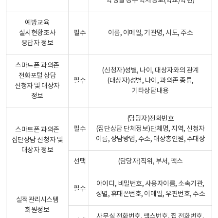
학생일 경우 학제정보(학교/학년)
예방교육
실시현황조사
필수
이름, 이메일, 기관명, 시도, 주소
응답자 정보
스마트폰 과의존
(신청자)성별, 나이, 대상자와의 관계
전화포털 상담
필수
(대상자)성별, 나이, 과의존 종류,
신청자 및 대상자
기타상담내용
정보
(담당자)전화번호
필수
(집단상담 단체정보)단체명, 지역, 신청자
스마트폰 과의존
이름, 상담방법, 주소, 대상총인원, 주대상
집단상담 신청자 및
대상자 정보
선택
(담당자)직위, 부서, 팩스
아이디, 비밀번호, 사용자이름, 소속기관,
필수
성별, 휴대폰번호, 이메일, 우편번호, 주소
실적관리시스템
회원정보
사무실 전화번호, 팩스번호, 집 전화번호,