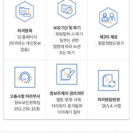
보유기간 및 파기
처리항목
ㆍ 회원탈퇴 시 파기
ㆍ 당 홈페이지
제3자 제공
ㆍ 일부는 관련
(처리하는 개인정보
ㆍ 종합청렴도평가
법령에 따라 보관
없음)
또는 파기
정보주체의 권리의무
고충사항 처리부서
ㆍ 열람·정정·삭제·
처리방침변경
ㆍ 정보보안정책팀
처리정지·동의철회
ㆍ '26.5.4. 시행
ㆍ 053-230-1035
ㆍ이의제기 절차