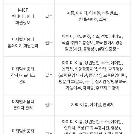
K-ICT
이름, 아이디, 이메일, 비밀번호,
빅데이터센터
필수
휴대폰번호, 소속
회원정보
아이디, 비밀번호, 주소, 성별, 이메일,
디지털배움터
필수
직업, 취약계층정보, 교육 참여시 영상
홈페이지 회원관리
촬용(사진, 동영상), 실명인증정보
아이디, 이름, 생년월일, 주소, 이메일,
디지털배움터
연락처, 희망활동지역, 학력, 교육영상
강사/서포터즈
필수
(교육 운영시 사진, 동영상), 교육운영이력,
관리
방문기록(날짜, 시각), 실시간 양방향교육
가능여부, 자격증, 주요지도 경력
디지털배움터
필수
지역, 이름, 이메일, 연락처
문의자 관리
아이디, 이름, 생년월일, 주소, 이메일,
연락처, 초상(교육 수강사진, 영상),
디지털배움터