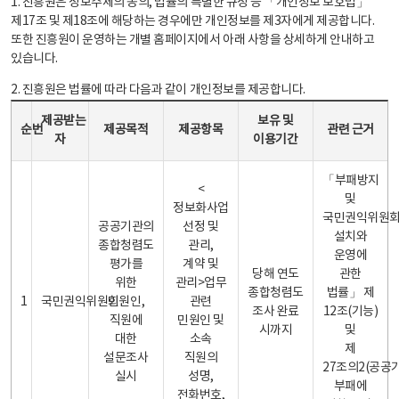
1. 진흥원은 정보주체의 동의, 법률의 특별한 규정 등 「개인정보 보호법」
제17조 및 제18조에 해당하는 경우에만 개인정보를 제3자에게 제공합니다.
또한 진흥원이 운영하는 개별 홈페이지에서 아래 사항을 상세하게 안내하고
있습니다.
2. 진흥원은 법률에 따라 다음과 같이 개인정보를 제공합니다.
개인정보 제공 안내표 - 순번, 제공받는자, 제공목적, 제공항목, 보유 및 이용기간 관련 근거로 구성
제공받는
보유 및
순번
제공목적
제공항목
관련 근거
자
이용기간
「부패방지
<
및
정보화사업
국민권익위원
공공기관의
선정 및
설치와
종합청렴도
관리,
운영에
평가를
계약 및
당해 연도
관한
위한
관리>업무
종합청렴도
법률」 제
1
국민권익위원회
민원인,
관련
조사 완료
12조(기능)
직원에
민원인 및
시까지
및
대한
소속
제
설문조사
직원의
27조의2(공공
실시
성명,
부패에
전화번호,