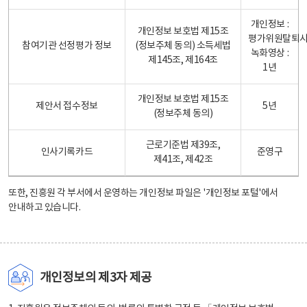
개인정보 :
개인정보 보호법 제15조
평가위원탈퇴
참여기관 선정평가 정보
(정보주체 동의) 소득세법
녹화영상 :
제145조, 제164조
1년
개인정보 보호법 제15조
제안서 접수정보
5년
(정보주체 동의)
근로기준법 제39조,
인사기록카드
준영구
제41조, 제42조
또한, 진흥원 각 부서에서 운영하는 개인정보 파일은
'개인정보 포털'
에서
안내하고 있습니다.
개인정보의 제3자 제공