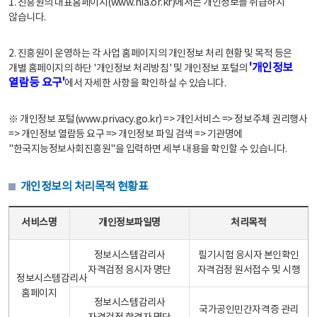
1. 진흥원의 대표홈페이지(www.nia.or.kr)에서는 개인정보를 취급하지
않습니다.
2. 진흥원이 운영하는 각 사업 홈페이지의 개인정보 처리 현황 및 목적 등은
'개인정보
개별 홈페이지의 하단 '개인정보 처리방침' 및 개인정보 포털의
열람등 요구'
에서 자세한 사항을 확인하실 수 있습니다.
※ 개인정보 포털(www.privacy.go.kr) => 개인서비스 => 정보주체 권리행사
=> 개인정보 열람등 요구 => 개인정보 파일 검색 => 기관명에
"한국지능정보사회진흥원"을 입력하면 세부 내용을 확인할 수 있습니다.
개인정보의 처리목적 현황표
개인정보의 처리목적 현황표 - 서비스명, 개인정보파일명, 처리목적으로 구성
서비스명
개인정보파일명
처리목적
정보시스템감리사
필기시험 응시자 본인확인
자격검정 응시자 명단
자격검정 원서접수 및 시행
정보시스템감리사
홈페이지
정보시스템감리사
국가공인민간자격증 관리