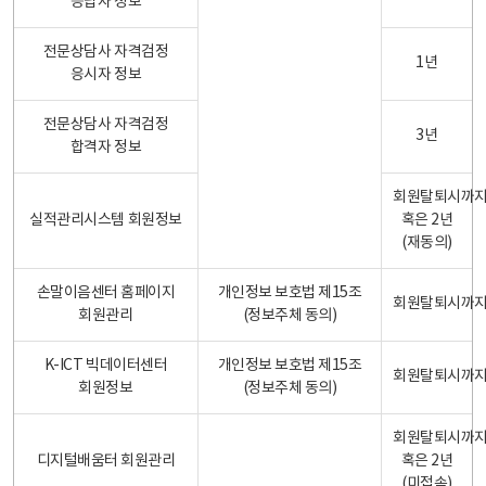
응답자 정보
전문상담사 자격검정
1년
응시자 정보
전문상담사 자격검정
3년
합격자 정보
회원탈퇴시까
실적관리시스템 회원정보
혹은 2년
(재동의)
손말이음센터 홈페이지
개인정보 보호법 제15조
회원탈퇴시까
회원관리
(정보주체 동의)
K-ICT 빅데이터센터
개인정보 보호법 제15조
회원탈퇴시까
회원정보
(정보주체 동의)
회원탈퇴시까
디지털배움터 회원관리
혹은 2년
(미접속)