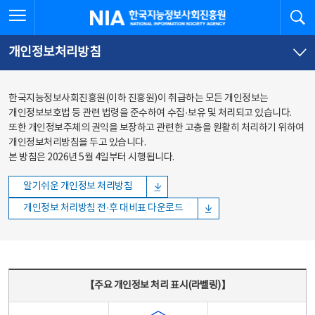
본문
전체메뉴
전체메뉴 열기
검
한국지능정보사회진흥원
바로가기
바로가기
개인정보처리방침
한국지능정보사회진흥원(이하 진흥원)이 취급하는 모든 개인정보는
개인정보보호법 등 관련 법령을 준수하여 수집·보유 및 처리되고 있습니다.
또한 개인정보주체의 권익을 보장하고 관련한 고충을 원활히 처리하기 위하여
개인정보처리방침을 두고 있습니다.
본 방침은 2026년 5월 4일부터 시행됩니다.
알기쉬운 개인정보 처리방침
개인정보 처리방침 전·후 대비표 다운로드
주요 개인정보 처리 표시(라벨링) - 주요 개인정보 처리 표시를 나타내는표
【주요 개인정보 처리 표시(라벨링)】