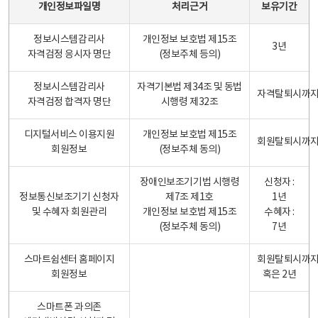
개인정보파일명
처리근거
보유기간
정보시스템감리사
개인정보 보호법 제15조
3년
자격검정 응시자 명단
(정보주체 등의)
정보시스템감리사
자격기본법 제34조 및 동법
자격탈퇴시까
자격검정 합격자 명단
시행령 제32조
디지털서비스 이용지원
개인정보 보호법 제15조
회원탈퇴시까
회원정보
(정보주체 동의)
장애인보조기기법 시행령
신청자 :
정보통신보조기기 신청자
제7조 제1호
1년
및 수혜자 회원관리
개인정보 보호법 제15조
수혜자 :
(정보주체 동의)
7년
스마트쉼센터 홈페이지
회원탈퇴시까
회원정보
혹은 2년
스마트폰 과의존