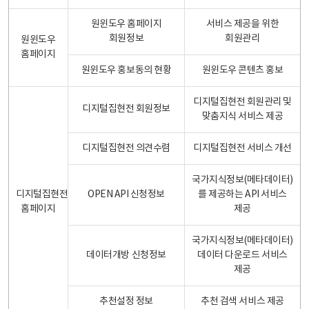
원윈도우 홈페이지
서비스 제공을 위한
회원정보
회원관리
원윈도우
홈페이지
원윈도우 홍보동의 현황
원윈도우 콘텐츠 홍보
디지털집현전 회원관리 및
디지털집현전 회원정보
맞춤지식 서비스 제공
디지털집현전 의견수렴
디지털집현전 서비스 개선
국가지식정보(메타데이터)
디지털집현전
OPEN API 신청정보
를 제공하는 API 서비스
홈페이지
제공
국가지식정보(메타데이터)
데이터개방 신청정보
데이터 다운로드 서비스
제공
추천설정 정보
추천 검색 서비스 제공