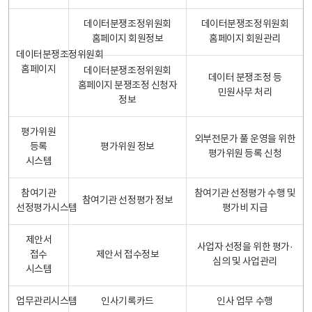
데이터분쟁조정위원회
데이터분쟁조정위원회
홈페이지 회원정보
홈페이지 회원관리
데이터분쟁조정위원회
홈페이지
데이터분쟁조정위원회
데이터 분쟁조정 등
홈페이지 분쟁조정 신청자
민원사무 처리
정보
평가위원
외부전문가 풀 운영을 위한
등록
평가위원 정보
평가위원 등록 신청
시스템
참여기관
참여기관 선정평가 수행 및
참여기관 선정평가 정보
선정평가시스템
평가비 지급
제안서
사업자 선정을 위한 평가·
접수
제안서 접수정보
심의 및 사업관리
시스템
업무관리시스템
인사기록카드
인사 업무 수행