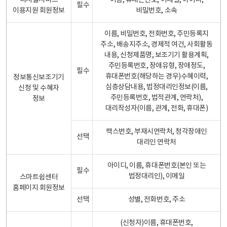
디지털서비스
이름, 휴대폰번호, 이메일, 아이디,
필수
이용지원 회원정보
비밀번호, 소속
이름, 비밀번호, 전화번호, 주민등록지
주소, 배송지주소, 경제적 여건, 사회활동
내용, 신청제품명, 보조기기 활용계획,
주민등록번호, 장애유형, 장애정도,
필수
휴대폰번호(해당하는 경우)수혜이력,
정보통신보조기기
심층상담내용, 법정대리인정보(이름,
신청 및 수혜자
주민등록번호, 법적관계, 연락처),
정보
대리작성자(이름, 관계, 전화, 휴대폰)
팩스번호, 부재시연락처, 청각장애인
선택
대리인 연락처
아이디, 이름, 휴대폰번호(본인 또는
필수
법정대리인), 이메일
스마트쉼센터
홈페이지 회원정보
선택
성별, 전화번호, 주소
(신청자)이름, 휴대폰번호,