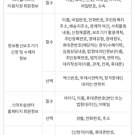
디지털서비스
이름, 휴대폰번호, 이메일, 아이디,
필수
이용지원 회원정보
비밀번호, 소속
이름, 비밀번호, 전화번호, 주민등록지
주소, 배송지주소, 경제적 여건, 사회활동
내용, 신청제품명, 보조기기 활용계획,
주민등록번호, 장애유형, 장애정도,
필수
휴대폰번호(해당하는 경우)수혜이력,
정보통신보조기기
심층상담내용, 법정대리인정보(이름,
신청 및 수혜자
주민등록번호, 법적관계, 연락처),
정보
대리작성자(이름, 관계, 전화, 휴대폰)
팩스번호, 부재시연락처, 청각장애인
선택
대리인 연락처
아이디, 이름, 휴대폰번호(본인 또는
필수
법정대리인), 이메일
스마트쉼센터
홈페이지 회원정보
선택
성별, 전화번호, 주소
(신청자)이름, 휴대폰번호,