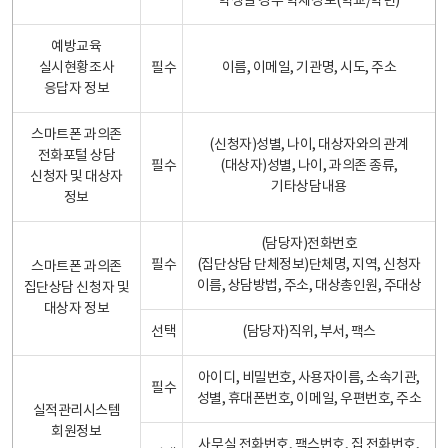
학생일 경우 학제정보(학교/학년)
예방교육
실시현황조사
필수
이름, 이메일, 기관명, 시도, 주소
응답자 정보
스마트폰 과의존
(신청자)성별, 나이, 대상자와의 관계
전화포털 상담
필수
(대상자)성별, 나이, 과의존 종류,
신청자 및 대상자
기타상담내용
정보
(담당자)전화번호
필수
(집단상담 단체정보)단체명, 지역, 신청자
스마트폰 과의존
이름, 상담방법, 주소, 대상총인원, 주대상
집단상담 신청자 및
대상자 정보
선택
(담당자)직위, 부서, 팩스
아이디, 비밀번호, 사용자이름, 소속기관,
필수
성별, 휴대폰번호, 이메일, 우편번호, 주소
실적관리시스템
회원정보
사무실 전화번호, 팩스번호, 집 전화번호,