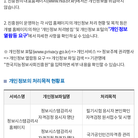
1. 진흥원의 대표홈페이지(www.nia.or.kr)에서는 개인정보를 취급하지
않습니다.
2. 진흥원이 운영하는 각 사업 홈페이지의 개인정보 처리 현황 및 목적 등은
'개인정보
개별 홈페이지의 하단 '개인정보 처리방침' 및 개인정보 포털의
열람등 요구'
에서 자세한 사항을 확인하실 수 있습니다.
※ 개인정보 포털(www.privacy.go.kr) => 개인서비스 => 정보주체 권리행사
=> 개인정보 열람등 요구 => 개인정보 파일 검색 => 기관명에
"한국지능정보사회진흥원"을 입력하면 세부 내용을 확인할 수 있습니다.
개인정보의 처리목적 현황표
개인정보의 처리목적 현황표 - 서비스명, 개인정보파일명, 처리목적으로 구성
서비스명
개인정보파일명
처리목적
정보시스템감리사
필기시험 응시자 본인확인
자격검정 응시자 명단
자격검정 원서접수 및 시행
정보시스템감리사
홈페이지
정보시스템감리사
국가공인민간자격증 관리