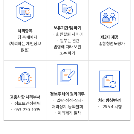
보유기간 및 파기
처리항목
ㆍ 회원탈퇴 시 파기
ㆍ 당 홈페이지
제3자 제공
ㆍ 일부는 관련
(처리하는 개인정보
ㆍ 종합청렴도평가
법령에 따라 보관
없음)
또는 파기
정보주체의 권리의무
고충사항 처리부서
ㆍ 열람·정정·삭제·
처리방침변경
ㆍ 정보보안정책팀
처리정지·동의철회
ㆍ '26.5.4. 시행
ㆍ 053-230-1035
ㆍ이의제기 절차