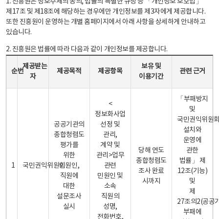
1. 진흥원은 정보주체의 동의, 법률의 특별한 규정 등 「개인정보 보호법」
제17조 및 제18조에 해당하는 경우에만 개인정보를 제3자에게 제공합니다.
또한 진흥원이 운영하는 개별 홈페이지에서 아래 사항을 상세하게 안내하고
있습니다.
2. 진흥원은 법률에 따라 다음과 같이 개인정보를 제공합니다.
개인정보 제공 안내표 - 순번, 제공받는자, 제공목적, 제공항목, 보유 및 이용기간 관련 근거로 구성
제공받는
보유 및
순번
제공목적
제공항목
관련 근거
자
이용기간
「부패방지
<
및
정보화사업
국민권익위원
공공기관의
선정 및
설치와
종합청렴도
관리,
운영에
평가를
계약 및
당해 연도
관한
위한
관리>업무
종합청렴도
법률」 제
1
국민권익위원회
민원인,
관련
조사 완료
12조(기능)
직원에
민원인 및
시까지
및
대한
소속
제
설문조사
직원의
27조의2(공공
실시
성명,
부패에
전화번호,