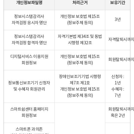
개인정보파일명
처리근거
보유기간
정보시스템감리사
개인정보 보호법 제15조
3년
자격검정 응시자 명단
(정보주체 등의)
정보시스템감리사
자격기본법 제34조 및 동법
자격탈퇴시까
자격검정 합격자 명단
시행령 제32조
디지털서비스 이용지원
개인정보 보호법 제15조
회원탈퇴시까
회원정보
(정보주체 동의)
장애인보조기기법 시행령
신청자 :
정보통신보조기기 신청자
제7조 제1호
1년
및 수혜자 회원관리
개인정보 보호법 제15조
수혜자 :
(정보주체 동의)
7년
스마트쉼센터 홈페이지
회원탈퇴시까
회원정보
혹은 2년
스마트폰 과의존