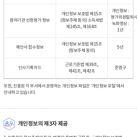
개인정보 :
개인정보 보호법 제15조
평가위원탈퇴
참여기관 선정평가 정보
(정보주체 동의) 소득세법
녹화영상 :
제145조, 제164조
1년
개인정보 보호법 제15조
제안서 접수정보
5년
(정보주체 동의)
근로기준법 제39조,
인사기록카드
준영구
제41조, 제42조
또한, 진흥원 각 부서에서 운영하는 개인정보 파일은
'개인정보 포털'
에서
안내하고 있습니다.
개인정보의 제3자 제공