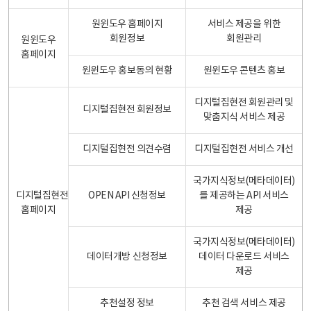
원윈도우 홈페이지
서비스 제공을 위한
회원정보
회원관리
원윈도우
홈페이지
원윈도우 홍보동의 현황
원윈도우 콘텐츠 홍보
디지털집현전 회원관리 및
디지털집현전 회원정보
맞춤지식 서비스 제공
디지털집현전 의견수렴
디지털집현전 서비스 개선
국가지식정보(메타데이터)
디지털집현전
OPEN API 신청정보
를 제공하는 API 서비스
홈페이지
제공
국가지식정보(메타데이터)
데이터개방 신청정보
데이터 다운로드 서비스
제공
추천설정 정보
추천 검색 서비스 제공