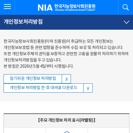
본문
전체메뉴
전체메뉴 열기
검
한국지능정보사회진흥원
바로가기
바로가기
개인정보처리방침
한국지능정보사회진흥원(이하 진흥원)이 취급하는 모든 개인정보는
개인정보보호법 등 관련 법령을 준수하여 수집·보유 및 처리되고 있습니다.
또한 개인정보주체의 권익을 보장하고 관련한 고충을 원활히 처리하기 위하여
개인정보처리방침을 두고 있습니다.
본 방침은 2026년 5월 4일부터 시행됩니다.
알기쉬운 개인정보 처리방침
개인정보 처리방침 전·후 대비표 다운로드
주요 개인정보 처리 표시(라벨링) - 주요 개인정보 처리 표시를 나타내는표
【주요 개인정보 처리 표시(라벨링)】