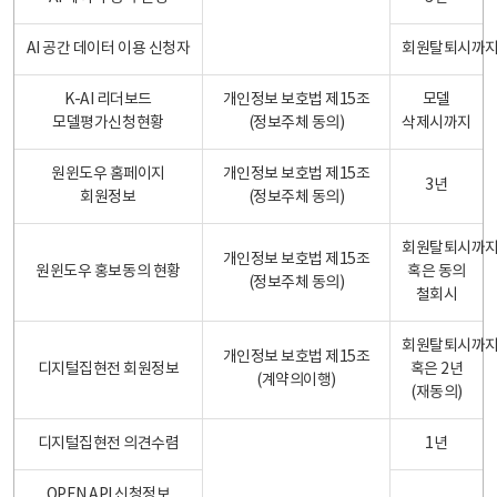
AI 공간 데이터 이용 신청자
회원탈퇴시까
K-AI 리더보드
개인정보 보호법 제15조
모델
모델평가신청현황
(정보주체 동의)
삭제시까지
원윈도우 홈페이지
개인정보 보호법 제15조
3년
회원정보
(정보주체 동의)
회원탈퇴시까
개인정보 보호법 제15조
원윈도우 홍보동의 현황
혹은 동의
(정보주체 동의)
철회시
회원탈퇴시까
개인정보 보호법 제15조
디지털집현전 회원정보
혹은 2년
(계약의이행)
(재동의)
디지털집현전 의견수렴
1년
OPEN API 신청정보