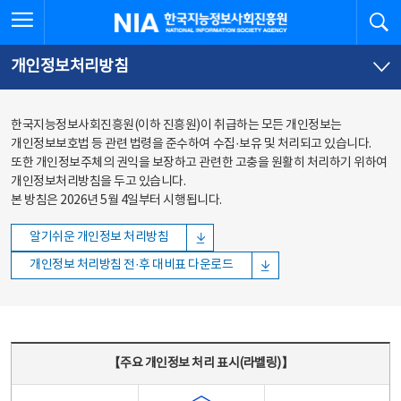
본문
전체메뉴
전체메뉴 열기
검
한국지능정보사회진흥원
바로가기
바로가기
개인정보처리방침
한국지능정보사회진흥원(이하 진흥원)이 취급하는 모든 개인정보는
개인정보보호법 등 관련 법령을 준수하여 수집·보유 및 처리되고 있습니다.
또한 개인정보주체의 권익을 보장하고 관련한 고충을 원활히 처리하기 위하여
개인정보처리방침을 두고 있습니다.
본 방침은 2026년 5월 4일부터 시행됩니다.
알기쉬운 개인정보 처리방침
개인정보 처리방침 전·후 대비표 다운로드
주요 개인정보 처리 표시(라벨링) - 주요 개인정보 처리 표시를 나타내는표
【주요 개인정보 처리 표시(라벨링)】