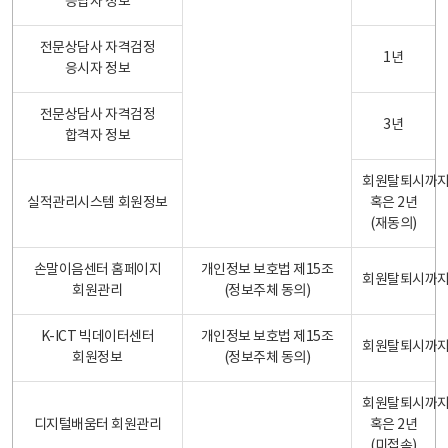
응답자 정보
전문상담사 자격검정
1년
응시자 정보
전문상담사 자격검정
3년
합격자 정보
회원탈퇴시까
실적관리시스템 회원정보
혹은 2년
(재동의)
손말이음센터 홈페이지
개인정보 보호법 제15조
회원탈퇴시까
회원관리
(정보주체 동의)
K-ICT 빅데이터센터
개인정보 보호법 제15조
회원탈퇴시까
회원정보
(정보주체 동의)
회원탈퇴시까
디지털배움터 회원관리
혹은 2년
(미접속)