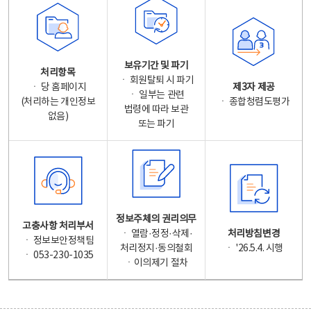
보유기간 및 파기
처리항목
ㆍ 회원탈퇴 시 파기
ㆍ 당 홈페이지
제3자 제공
ㆍ 일부는 관련
(처리하는 개인정보
ㆍ 종합청렴도평가
법령에 따라 보관
없음)
또는 파기
정보주체의 권리의무
고충사항 처리부서
ㆍ 열람·정정·삭제·
처리방침변경
ㆍ 정보보안정책팀
처리정지·동의철회
ㆍ '26.5.4. 시행
ㆍ 053-230-1035
ㆍ이의제기 절차