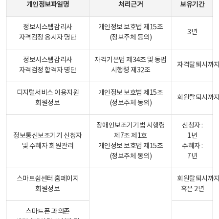
개인정보파일명
처리근거
보유기간
정보시스템감리사
개인정보 보호법 제15조
3년
자격검정 응시자 명단
(정보주체 등의)
정보시스템감리사
자격기본법 제34조 및 동법
자격탈퇴시까
자격검정 합격자 명단
시행령 제32조
디지털서비스 이용지원
개인정보 보호법 제15조
회원탈퇴시까
회원정보
(정보주체 동의)
장애인보조기기법 시행령
신청자 :
정보통신보조기기 신청자
제7조 제1호
1년
및 수혜자 회원관리
개인정보 보호법 제15조
수혜자 :
(정보주체 동의)
7년
스마트쉼센터 홈페이지
회원탈퇴시까
회원정보
혹은 2년
스마트폰 과의존