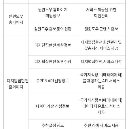
원윈도우 홈페이지
서비스 제공을 위한
회원정보
회원관리
원윈도우
홈페이지
원윈도우 홍보동의 현황
원윈도우 콘텐츠 홍보
디지털집현전 회원관리 및
디지털집현전 회원정보
맞춤지식 서비스 제공
디지털집현전 의견수렴
디지털집현전 서비스 개선
국가지식정보(메타데이터)
디지털집현전
OPEN API 신청정보
를 제공하는 API 서비스
홈페이지
제공
국가지식정보(메타데이터)
데이터개방 신청정보
데이터 다운로드 서비스
제공
추천설정 정보
추천 검색 서비스 제공