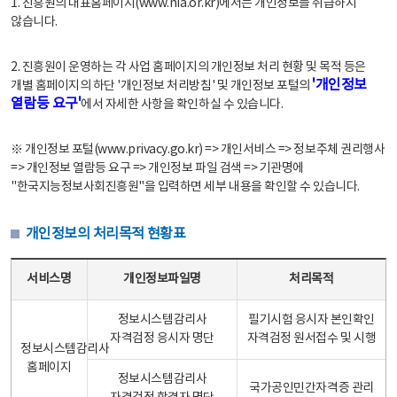
1. 진흥원의 대표홈페이지(www.nia.or.kr)에서는 개인정보를 취급하지
않습니다.
2. 진흥원이 운영하는 각 사업 홈페이지의 개인정보 처리 현황 및 목적 등은
'개인정보
개별 홈페이지의 하단 '개인정보 처리방침' 및 개인정보 포털의
열람등 요구'
에서 자세한 사항을 확인하실 수 있습니다.
※ 개인정보 포털(www.privacy.go.kr) => 개인서비스 => 정보주체 권리행사
=> 개인정보 열람등 요구 => 개인정보 파일 검색 => 기관명에
"한국지능정보사회진흥원"을 입력하면 세부 내용을 확인할 수 있습니다.
개인정보의 처리목적 현황표
개인정보의 처리목적 현황표 - 서비스명, 개인정보파일명, 처리목적으로 구성
서비스명
개인정보파일명
처리목적
정보시스템감리사
필기시험 응시자 본인확인
자격검정 응시자 명단
자격검정 원서접수 및 시행
정보시스템감리사
홈페이지
정보시스템감리사
국가공인민간자격증 관리