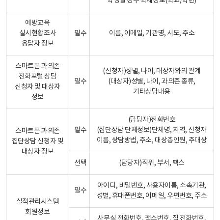
학생일 경우 학제정보(학교/학년)
예방교육
실시현황조사
필수
이름, 이메일, 기관명, 시도, 주소
응답자 정보
스마트폰 과의존
(신청자)성별, 나이, 대상자와의 관계
전화포털 상담
필수
(대상자)성별, 나이, 과의존 종류,
신청자 및 대상자
기타상담내용
정보
(담당자)전화번호
필수
(집단상담 단체정보)단체명, 지역, 신청자
스마트폰 과의존
이름, 상담방법, 주소, 대상총인원, 주대상
집단상담 신청자 및
대상자 정보
선택
(담당자)직위, 부서, 팩스
아이디, 비밀번호, 사용자이름, 소속기관,
필수
성별, 휴대폰번호, 이메일, 우편번호, 주소
실적관리시스템
회원정보
사무실 전화번호, 팩스번호, 집 전화번호,