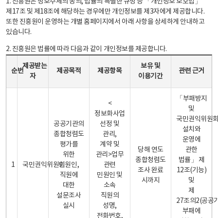
1. 진흥원은 정보주체의 동의, 법률의 특별한 규정 등 「개인정보 보호법」
제17조 및 제18조에 해당하는 경우에만 개인정보를 제3자에게 제공합니다.
또한 진흥원이 운영하는 개별 홈페이지에서 아래 사항을 상세하게 안내하고
있습니다.
2. 진흥원은 법률에 따라 다음과 같이 개인정보를 제공합니다.
개인정보 제공 안내표 - 순번, 제공받는자, 제공목적, 제공항목, 보유 및 이용기간 관련 근거로 구성
제공받는
보유 및
순번
제공목적
제공항목
관련 근거
자
이용기간
「부패방지
<
및
정보화사업
국민권익위원
공공기관의
선정 및
설치와
종합청렴도
관리,
운영에
평가를
계약 및
당해 연도
관한
위한
관리>업무
종합청렴도
법률」 제
1
국민권익위원회
민원인,
관련
조사 완료
12조(기능)
직원에
민원인 및
시까지
및
대한
소속
제
설문조사
직원의
27조의2(공공
실시
성명,
부패에
전화번호,