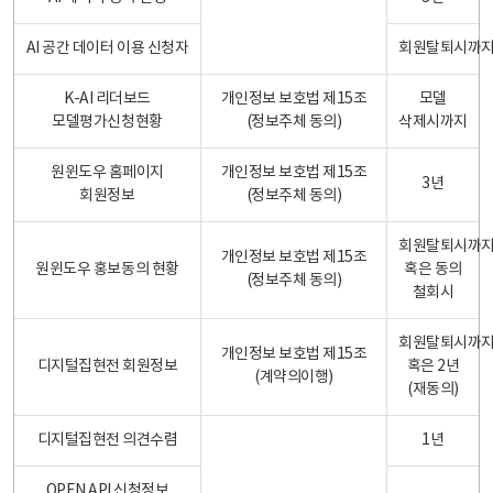
AI 공간 데이터 이용 신청자
회원탈퇴시까
K-AI 리더보드
개인정보 보호법 제15조
모델
모델평가신청현황
(정보주체 동의)
삭제시까지
원윈도우 홈페이지
개인정보 보호법 제15조
3년
회원정보
(정보주체 동의)
회원탈퇴시까
개인정보 보호법 제15조
원윈도우 홍보동의 현황
혹은 동의
(정보주체 동의)
철회시
회원탈퇴시까
개인정보 보호법 제15조
디지털집현전 회원정보
혹은 2년
(계약의이행)
(재동의)
디지털집현전 의견수렴
1년
OPEN API 신청정보