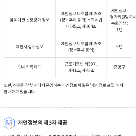
개인정보 :
개인정보 보호법 제15조
평가위원탈퇴
참여기관 선정평가 정보
(정보주체 동의) 소득세법
녹화영상 :
제145조, 제164조
1년
개인정보 보호법 제15조
제안서 접수정보
5년
(정보주체 동의)
근로기준법 제39조,
인사기록카드
준영구
제41조, 제42조
또한, 진흥원 각 부서에서 운영하는 개인정보 파일은
'개인정보 포털'
에서
안내하고 있습니다.
개인정보의 제3자 제공