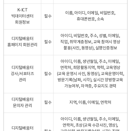
K-ICT
이름, 아이디, 이메일, 비밀번호,
빅데이터센터
필수
휴대폰번호, 소속
회원정보
아이디, 비밀번호, 주소, 성별, 이메일,
디지털배움터
필수
직업, 취약계층정보, 교육 참여시 영상
홈페이지 회원관리
촬용(사진, 동영상), 실명인증정보
아이디, 이름, 생년월일, 주소, 이메일,
디지털배움터
연락처, 희망활동지역, 학력, 교육영상
강사/서포터즈
필수
(교육 운영시 사진, 동영상), 교육운영이력,
관리
방문기록(날짜, 시각), 실시간 양방향교육
가능여부, 자격증, 주요지도 경력
디지털배움터
필수
지역, 이름, 이메일, 연락처
문의자 관리
아이디, 이름, 생년월일, 주소, 이메일,
연락처, 초상(교육 수강사진, 영상),
디지털배움터