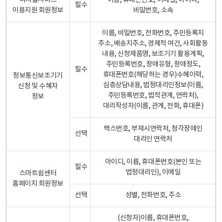
디지털서비스
이름, 휴대폰번호, 이메일, 아이디,
필수
이용지원 회원정보
비밀번호, 소속
이름, 비밀번호, 전화번호, 주민등록지
주소, 배송지주소, 경제적 여건, 사회활동
내용, 신청제품명, 보조기기 활용계획,
주민등록번호, 장애유형, 장애정도,
필수
휴대폰번호(해당하는 경우)수혜이력,
정보통신보조기기
심층상담내용, 법정대리인정보(이름,
신청 및 수혜자
주민등록번호, 법적관계, 연락처),
정보
대리작성자(이름, 관계, 전화, 휴대폰)
팩스번호, 부재시연락처, 청각장애인
선택
대리인 연락처
아이디, 이름, 휴대폰번호(본인 또는
필수
법정대리인), 이메일
스마트쉼센터
홈페이지 회원정보
선택
성별, 전화번호, 주소
(신청자)이름, 휴대폰번호,