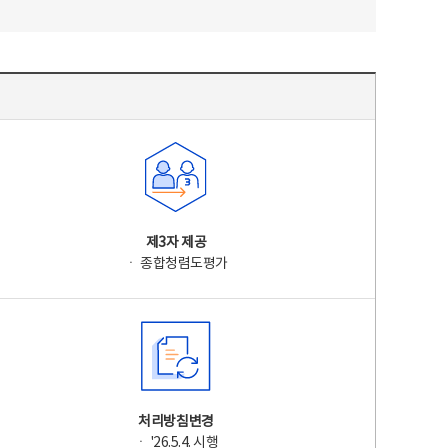
제3자 제공
ㆍ 종합청렴도평가
처리방침변경
ㆍ '26.5.4. 시행