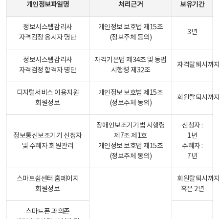
개인정보파일명
처리근거
보유기간
정보시스템감리사
개인정보 보호법 제15조
3년
자격검정 응시자 명단
(정보주체 등의)
정보시스템감리사
자격기본법 제34조 및 동법
자격탈퇴시까
자격검정 합격자 명단
시행령 제32조
디지털서비스 이용지원
개인정보 보호법 제15조
회원탈퇴시까
회원정보
(정보주체 동의)
장애인보조기기법 시행령
신청자 :
정보통신보조기기 신청자
제7조 제1호
1년
및 수혜자 회원관리
개인정보 보호법 제15조
수혜자 :
(정보주체 동의)
7년
스마트쉼센터 홈페이지
회원탈퇴시까
회원정보
혹은 2년
스마트폰 과의존