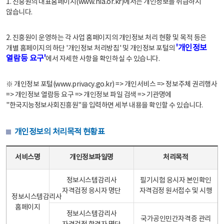
1. 진흥원의 대표홈페이지(www.nia.or.kr)에서는 개인정보를 취급하지
않습니다.
2. 진흥원이 운영하는 각 사업 홈페이지의 개인정보 처리 현황 및 목적 등은
'개인정보
개별 홈페이지의 하단 '개인정보 처리방침' 및 개인정보 포털의
열람등 요구'
에서 자세한 사항을 확인하실 수 있습니다.
※ 개인정보 포털(www.privacy.go.kr) => 개인서비스 => 정보주체 권리행사
=> 개인정보 열람등 요구 => 개인정보 파일 검색 => 기관명에
"한국지능정보사회진흥원"을 입력하면 세부 내용을 확인할 수 있습니다.
개인정보의 처리목적 현황표
개인정보의 처리목적 현황표 - 서비스명, 개인정보파일명, 처리목적으로 구성
서비스명
개인정보파일명
처리목적
정보시스템감리사
필기시험 응시자 본인확인
자격검정 응시자 명단
자격검정 원서접수 및 시행
정보시스템감리사
홈페이지
정보시스템감리사
국가공인민간자격증 관리