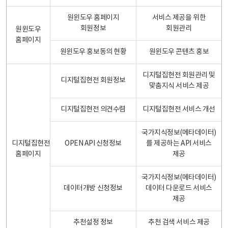
원윈도우 홈페이지
서비스 제공을 위한
회원정보
회원관리
원윈도우
홈페이지
원윈도우 홍보동의 현황
원윈도우 콘텐츠 홍보
디지털집현전 회원관리 및
디지털집현전 회원정보
맞춤지식 서비스 제공
디지털집현전 의견수렴
디지털집현전 서비스 개선
국가지식정보(메타데이터)
디지털집현전
OPEN API 신청정보
를 제공하는 API 서비스
홈페이지
제공
국가지식정보(메타데이터)
데이터개방 신청정보
데이터 다운로드 서비스
제공
추천설정 정보
추천 검색 서비스 제공