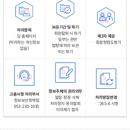
보유기간 및 파기
처리항목
ㆍ 회원탈퇴 시 파기
ㆍ 당 홈페이지
제3자 제공
ㆍ 일부는 관련
(처리하는 개인정보
ㆍ 종합청렴도평가
법령에 따라 보관
없음)
또는 파기
정보주체의 권리의무
고충사항 처리부서
ㆍ 열람·정정·삭제·
처리방침변경
ㆍ 정보보안정책팀
처리정지·동의철회
ㆍ '26.5.4. 시행
ㆍ 053-230-1035
ㆍ이의제기 절차