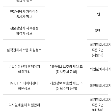
응답자 정보
전문상담사 자격검정
1년
응시자 정보
전문상담사 자격검정
3년
합격자 정보
회원탈퇴시까
실적관리시스템 회원정보
혹은 2년
(재동의)
손말이음센터 홈페이지
개인정보 보호법 제15조
회원탈퇴시까
회원관리
(정보주체 동의)
K-ICT 빅데이터센터
개인정보 보호법 제15조
회원탈퇴시까
회원정보
(정보주체 동의)
회원탈퇴시까
디지털배움터 회원관리
혹은 2년
(미접속)