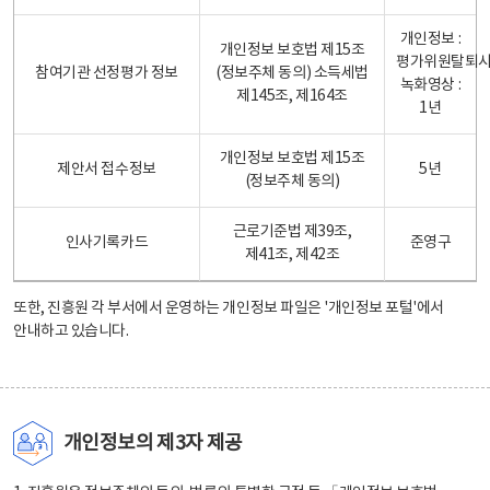
개인정보 :
개인정보 보호법 제15조
평가위원탈퇴
참여기관 선정평가 정보
(정보주체 동의) 소득세법
녹화영상 :
제145조, 제164조
1년
개인정보 보호법 제15조
제안서 접수정보
5년
(정보주체 동의)
근로기준법 제39조,
인사기록카드
준영구
제41조, 제42조
또한, 진흥원 각 부서에서 운영하는 개인정보 파일은
'개인정보 포털'
에서
안내하고 있습니다.
개인정보의 제3자 제공