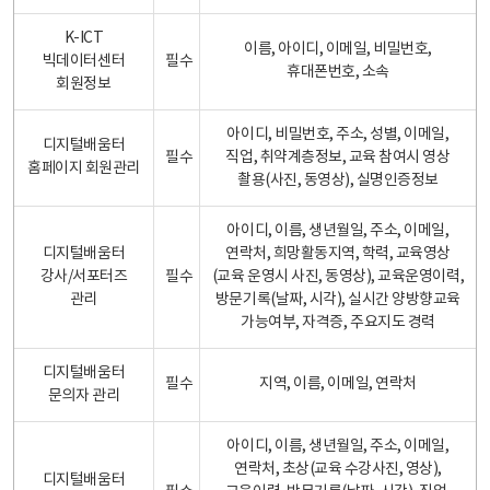
K-ICT
이름, 아이디, 이메일, 비밀번호,
빅데이터센터
필수
휴대폰번호, 소속
회원정보
아이디, 비밀번호, 주소, 성별, 이메일,
디지털배움터
필수
직업, 취약계층정보, 교육 참여시 영상
홈페이지 회원관리
촬용(사진, 동영상), 실명인증정보
아이디, 이름, 생년월일, 주소, 이메일,
디지털배움터
연락처, 희망활동지역, 학력, 교육영상
강사/서포터즈
필수
(교육 운영시 사진, 동영상), 교육운영이력,
관리
방문기록(날짜, 시각), 실시간 양방향교육
가능여부, 자격증, 주요지도 경력
디지털배움터
필수
지역, 이름, 이메일, 연락처
문의자 관리
아이디, 이름, 생년월일, 주소, 이메일,
연락처, 초상(교육 수강사진, 영상),
디지털배움터