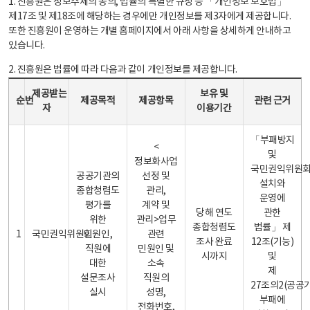
1. 진흥원은 정보주체의 동의, 법률의 특별한 규정 등 「개인정보 보호법」
제17조 및 제18조에 해당하는 경우에만 개인정보를 제3자에게 제공합니다.
또한 진흥원이 운영하는 개별 홈페이지에서 아래 사항을 상세하게 안내하고
있습니다.
2. 진흥원은 법률에 따라 다음과 같이 개인정보를 제공합니다.
개인정보 제공 안내표 - 순번, 제공받는자, 제공목적, 제공항목, 보유 및 이용기간 관련 근거로 구성
제공받는
보유 및
순번
제공목적
제공항목
관련 근거
자
이용기간
「부패방지
<
및
정보화사업
국민권익위원
공공기관의
선정 및
설치와
종합청렴도
관리,
운영에
평가를
계약 및
당해 연도
관한
위한
관리>업무
종합청렴도
법률」 제
1
국민권익위원회
민원인,
관련
조사 완료
12조(기능)
직원에
민원인 및
시까지
및
대한
소속
제
설문조사
직원의
27조의2(공공
실시
성명,
부패에
전화번호,