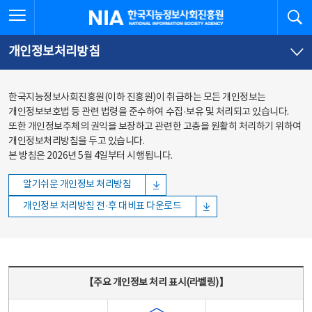
본문
전체메뉴
전체메뉴 열기
검
한국지능정보사회진흥원
바로가기
바로가기
개인정보처리방침
한국지능정보사회진흥원(이하 진흥원)이 취급하는 모든 개인정보는
개인정보보호법 등 관련 법령을 준수하여 수집·보유 및 처리되고 있습니다.
또한 개인정보주체의 권익을 보장하고 관련한 고충을 원활히 처리하기 위하여
개인정보처리방침을 두고 있습니다.
본 방침은 2026년 5월 4일부터 시행됩니다.
알기쉬운 개인정보 처리방침
개인정보 처리방침 전·후 대비표 다운로드
주요 개인정보 처리 표시(라벨링) - 주요 개인정보 처리 표시를 나타내는표
【주요 개인정보 처리 표시(라벨링)】