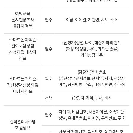
학생일 경우 학제정보(학교/학년)
예방교육
실시현황조사
필수
이름, 이메일, 기관명, 시도, 주소
응답자 정보
스마트폰 과의존
(신청자)성별, 나이, 대상자와의 관계
전화포털 상담
필수
(대상자)성별, 나이, 과의존 종류,
신청자 및 대상자
기타상담내용
정보
(담당자)전화번호
필수
(집단상담 단체정보)단체명, 지역, 신청자
스마트폰 과의존
이름, 상담방법, 주소, 대상총인원, 주대상
집단상담 신청자 및
대상자 정보
선택
(담당자)직위, 부서, 팩스
아이디, 비밀번호, 사용자이름, 소속기관,
필수
성별, 휴대폰번호, 이메일, 우편번호, 주소
실적관리시스템
회원정보
사무실 전화번호, 팩스번호, 집 전화번호,