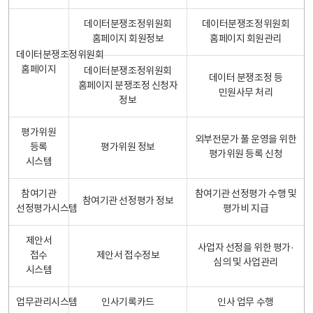
데이터분쟁조정위원회
데이터분쟁조정위원회
홈페이지 회원정보
홈페이지 회원관리
데이터분쟁조정위원회
홈페이지
데이터분쟁조정위원회
데이터 분쟁조정 등
홈페이지 분쟁조정 신청자
민원사무 처리
정보
평가위원
외부전문가 풀 운영을 위한
등록
평가위원 정보
평가위원 등록 신청
시스템
참여기관
참여기관 선정평가 수행 및
참여기관 선정평가 정보
선정평가시스템
평가비 지급
제안서
사업자 선정을 위한 평가·
접수
제안서 접수정보
심의 및 사업관리
시스템
업무관리시스템
인사기록카드
인사 업무 수행