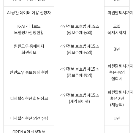
AI 공간 데이터 이용 신청자
회원탈퇴시까
K-AI 리더보드
개인정보 보호법 제15조
모델
모델평가신청현황
(정보주체 동의)
삭제시까지
원윈도우 홈페이지
개인정보 보호법 제15조
3년
회원정보
(정보주체 동의)
회원탈퇴시까
개인정보 보호법 제15조
원윈도우 홍보동의 현황
혹은 동의
(정보주체 동의)
철회시
회원탈퇴시까
개인정보 보호법 제15조
디지털집현전 회원정보
혹은 2년
(계약의이행)
(재동의)
디지털집현전 의견수렴
1년
OPEN API 신청정보