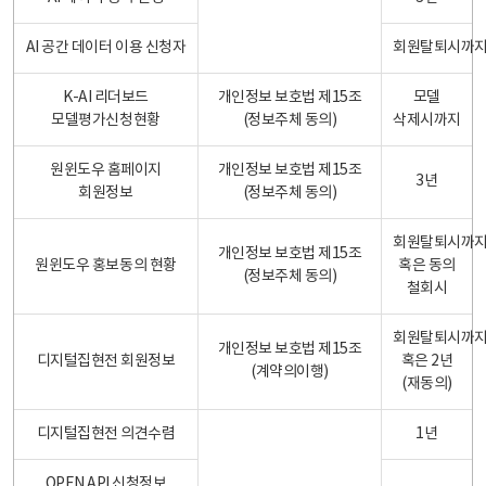
AI 공간 데이터 이용 신청자
회원탈퇴시까
K-AI 리더보드
개인정보 보호법 제15조
모델
모델평가신청현황
(정보주체 동의)
삭제시까지
원윈도우 홈페이지
개인정보 보호법 제15조
3년
회원정보
(정보주체 동의)
회원탈퇴시까
개인정보 보호법 제15조
원윈도우 홍보동의 현황
혹은 동의
(정보주체 동의)
철회시
회원탈퇴시까
개인정보 보호법 제15조
디지털집현전 회원정보
혹은 2년
(계약의이행)
(재동의)
디지털집현전 의견수렴
1년
OPEN API 신청정보