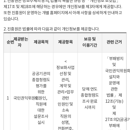
1. 진흥원은 정보주체의 동의, 법률의 특별한 규정 등 「개인정보 보호법」
제17조 및 제18조에 해당하는 경우에만 개인정보를 제3자에게 제공합니다.
또한 진흥원이 운영하는 개별 홈페이지에서 아래 사항을 상세하게 안내하고
있습니다.
2. 진흥원은 법률에 따라 다음과 같이 개인정보를 제공합니다.
개인정보 제공 안내표 - 순번, 제공받는자, 제공목적, 제공항목, 보유 및 이용기간 관련 근거로 구성
제공받는
보유 및
순번
제공목적
제공항목
관련 근거
자
이용기간
「부패방지
<
및
정보화사업
국민권익위원
공공기관의
선정 및
설치와
종합청렴도
관리,
운영에
평가를
계약 및
당해 연도
관한
위한
관리>업무
종합청렴도
법률」 제
1
국민권익위원회
민원인,
관련
조사 완료
12조(기능)
직원에
민원인 및
시까지
및
대한
소속
제
설문조사
직원의
27조의2(공공
실시
성명,
부패에
전화번호,