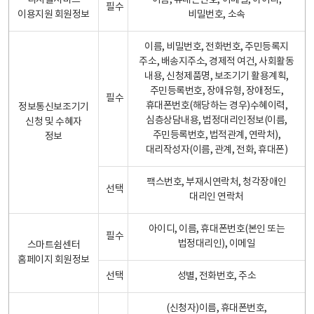
디지털서비스
이름, 휴대폰번호, 이메일, 아이디,
필수
이용지원 회원정보
비밀번호, 소속
이름, 비밀번호, 전화번호, 주민등록지
주소, 배송지주소, 경제적 여건, 사회활동
내용, 신청제품명, 보조기기 활용계획,
주민등록번호, 장애유형, 장애정도,
필수
휴대폰번호(해당하는 경우)수혜이력,
정보통신보조기기
심층상담내용, 법정대리인정보(이름,
신청 및 수혜자
주민등록번호, 법적관계, 연락처),
정보
대리작성자(이름, 관계, 전화, 휴대폰)
팩스번호, 부재시연락처, 청각장애인
선택
대리인 연락처
아이디, 이름, 휴대폰번호(본인 또는
필수
법정대리인), 이메일
스마트쉼센터
홈페이지 회원정보
선택
성별, 전화번호, 주소
(신청자)이름, 휴대폰번호,