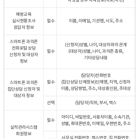
학생일 경우 학제정보(학교/학년)
예방교육
실시현황조사
필수
이름, 이메일, 기관명, 시도, 주소
응답자 정보
스마트폰 과의존
(신청자)성별, 나이, 대상자와의 관계
전화포털 상담
필수
(대상자)성별, 나이, 과의존 종류,
신청자 및 대상자
기타상담내용
정보
(담당자)전화번호
필수
(집단상담 단체정보)단체명, 지역, 신청자
스마트폰 과의존
이름, 상담방법, 주소, 대상총인원, 주대상
집단상담 신청자 및
대상자 정보
선택
(담당자)직위, 부서, 팩스
아이디, 비밀번호, 사용자이름, 소속기관,
필수
성별, 휴대폰번호, 이메일, 우편번호, 주소
실적관리시스템
회원정보
사무실 전화번호, 팩스번호, 집 전화번호,