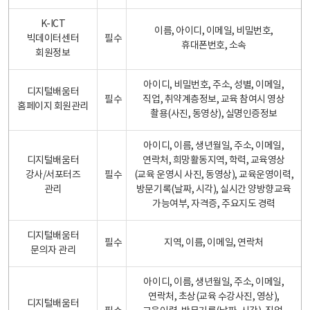
K-ICT
이름, 아이디, 이메일, 비밀번호,
빅데이터센터
필수
휴대폰번호, 소속
회원정보
아이디, 비밀번호, 주소, 성별, 이메일,
디지털배움터
필수
직업, 취약계층정보, 교육 참여시 영상
홈페이지 회원관리
촬용(사진, 동영상), 실명인증정보
아이디, 이름, 생년월일, 주소, 이메일,
디지털배움터
연락처, 희망활동지역, 학력, 교육영상
강사/서포터즈
필수
(교육 운영시 사진, 동영상), 교육운영이력,
관리
방문기록(날짜, 시각), 실시간 양방향교육
가능여부, 자격증, 주요지도 경력
디지털배움터
필수
지역, 이름, 이메일, 연락처
문의자 관리
아이디, 이름, 생년월일, 주소, 이메일,
연락처, 초상(교육 수강사진, 영상),
디지털배움터