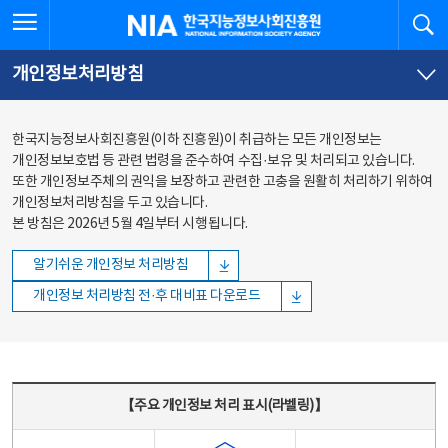
본문
전체메뉴
전체메뉴 열기
검
한국지능정보사회진흥원
바로가기
바로가기
개인정보처리방침
한국지능정보사회진흥원(이하 진흥원)이 취급하는 모든 개인정보는
개인정보보호법 등 관련 법령을 준수하여 수집·보유 및 처리되고 있습니다.
또한 개인정보주체의 권익을 보장하고 관련한 고충을 원활히 처리하기 위하여
개인정보처리방침을 두고 있습니다.
본 방침은 2026년 5월 4일부터 시행됩니다.
알기쉬운 개인정보 처리방침
개인정보 처리방침 전·후 대비표 다운로드
주요 개인정보 처리 표시(라벨링) - 주요 개인정보 처리 표시를 나타내는표
【주요 개인정보 처리 표시(라벨링)】