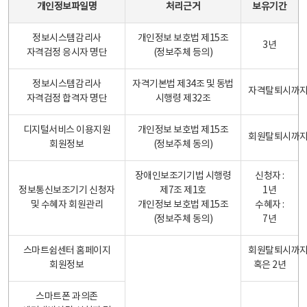
개인정보파일명
처리근거
보유기간
정보시스템감리사
개인정보 보호법 제15조
3년
자격검정 응시자 명단
(정보주체 등의)
정보시스템감리사
자격기본법 제34조 및 동법
자격탈퇴시까
자격검정 합격자 명단
시행령 제32조
디지털서비스 이용지원
개인정보 보호법 제15조
회원탈퇴시까
회원정보
(정보주체 동의)
장애인보조기기법 시행령
신청자 :
정보통신보조기기 신청자
제7조 제1호
1년
및 수혜자 회원관리
개인정보 보호법 제15조
수혜자 :
(정보주체 동의)
7년
스마트쉼센터 홈페이지
회원탈퇴시까
회원정보
혹은 2년
스마트폰 과의존