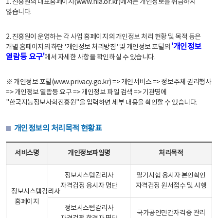
1. 진흥원의 대표홈페이지(www.nia.or.kr)에서는 개인정보를 취급하지
않습니다.
2. 진흥원이 운영하는 각 사업 홈페이지의 개인정보 처리 현황 및 목적 등은
'개인정보
개별 홈페이지의 하단 '개인정보 처리방침' 및 개인정보 포털의
열람등 요구'
에서 자세한 사항을 확인하실 수 있습니다.
※ 개인정보 포털(www.privacy.go.kr) => 개인서비스 => 정보주체 권리행사
=> 개인정보 열람등 요구 => 개인정보 파일 검색 => 기관명에
"한국지능정보사회진흥원"을 입력하면 세부 내용을 확인할 수 있습니다.
개인정보의 처리목적 현황표
개인정보의 처리목적 현황표 - 서비스명, 개인정보파일명, 처리목적으로 구성
서비스명
개인정보파일명
처리목적
정보시스템감리사
필기시험 응시자 본인확인
자격검정 응시자 명단
자격검정 원서접수 및 시행
정보시스템감리사
홈페이지
정보시스템감리사
국가공인민간자격증 관리