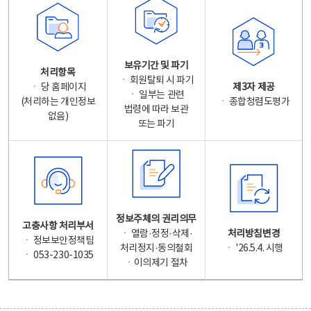
보유기간 및 파기
처리항목
ㆍ 회원탈퇴 시 파기
ㆍ 당 홈페이지
제3자 제공
ㆍ 일부는 관련
(처리하는 개인정보
ㆍ 종합청렴도평가
법령에 따라 보관
없음)
또는 파기
정보주체의 권리의무
고충사항 처리부서
ㆍ 열람·정정·삭제·
처리방침변경
ㆍ 정보보안정책팀
처리정지·동의철회
ㆍ '26.5.4. 시행
ㆍ 053-230-1035
ㆍ이의제기 절차