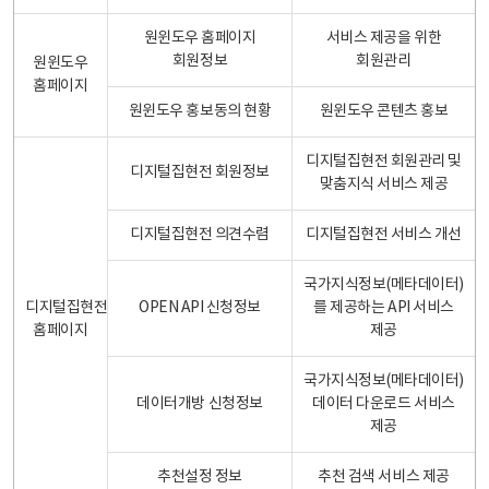
원윈도우 홈페이지
서비스 제공을 위한
회원정보
회원관리
원윈도우
홈페이지
원윈도우 홍보동의 현황
원윈도우 콘텐츠 홍보
디지털집현전 회원관리 및
디지털집현전 회원정보
맞춤지식 서비스 제공
디지털집현전 의견수렴
디지털집현전 서비스 개선
국가지식정보(메타데이터)
디지털집현전
OPEN API 신청정보
를 제공하는 API 서비스
홈페이지
제공
국가지식정보(메타데이터)
데이터개방 신청정보
데이터 다운로드 서비스
제공
추천설정 정보
추천 검색 서비스 제공