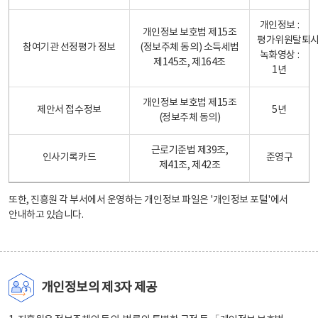
개인정보 :
개인정보 보호법 제15조
평가위원탈퇴
참여기관 선정평가 정보
(정보주체 동의) 소득세법
녹화영상 :
제145조, 제164조
1년
개인정보 보호법 제15조
제안서 접수정보
5년
(정보주체 동의)
근로기준법 제39조,
인사기록카드
준영구
제41조, 제42조
또한, 진흥원 각 부서에서 운영하는 개인정보 파일은
'개인정보 포털'
에서
안내하고 있습니다.
개인정보의 제3자 제공