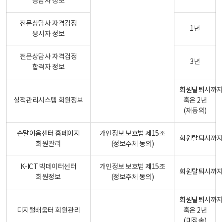
응답자 정보
전문상담사 자격검정
1년
응시자 정보
전문상담사 자격검정
3년
합격자 정보
회원탈퇴시까
실적관리시스템 회원정보
혹은 2년
(재동의)
손말이음센터 홈페이지
개인정보 보호법 제15조
회원탈퇴시까
회원관리
(정보주체 동의)
K-ICT 빅데이터센터
개인정보 보호법 제15조
회원탈퇴시까
회원정보
(정보주체 동의)
회원탈퇴시까
디지털배움터 회원관리
혹은 2년
(미접속)