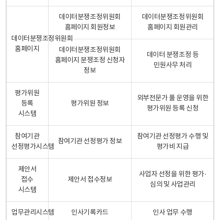
데이터분쟁조정위원회
데이터분쟁조정위원회
홈페이지 회원정보
홈페이지 회원관리
데이터분쟁조정위원회
홈페이지
데이터분쟁조정위원회
데이터 분쟁조정 등
홈페이지 분쟁조정 신청자
민원사무 처리
정보
평가위원
외부전문가 풀 운영을 위한
등록
평가위원 정보
평가위원 등록 신청
시스템
참여기관
참여기관 선정평가 수행 및
참여기관 선정평가 정보
선정평가시스템
평가비 지급
제안서
사업자 선정을 위한 평가·
접수
제안서 접수정보
심의 및 사업관리
시스템
업무관리시스템
인사기록카드
인사 업무 수행