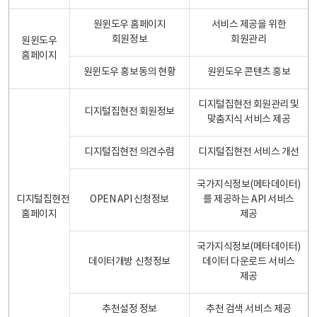
원윈도우 홈페이지
서비스 제공을 위한
회원정보
회원관리
원윈도우
홈페이지
원윈도우 홍보동의 현황
원윈도우 콘텐츠 홍보
디지털집현전 회원관리 및
디지털집현전 회원정보
맞춤지식 서비스 제공
디지털집현전 의견수렴
디지털집현전 서비스 개선
국가지식정보(메타데이터)
디지털집현전
OPEN API 신청정보
를 제공하는 API 서비스
홈페이지
제공
국가지식정보(메타데이터)
데이터개방 신청정보
데이터 다운로드 서비스
제공
추천설정 정보
추천 검색 서비스 제공