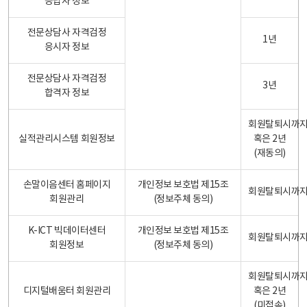
응답자 정보
전문상담사 자격검정
1년
응시자 정보
전문상담사 자격검정
3년
합격자 정보
회원탈퇴시까
실적관리시스템 회원정보
혹은 2년
(재동의)
손말이음센터 홈페이지
개인정보 보호법 제15조
회원탈퇴시까
회원관리
(정보주체 동의)
K-ICT 빅데이터센터
개인정보 보호법 제15조
회원탈퇴시까
회원정보
(정보주체 동의)
회원탈퇴시까
디지털배움터 회원관리
혹은 2년
(미접속)