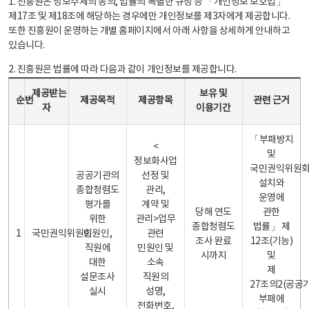
1. 진흥원은 정보주체의 동의, 법률의 특별한 규정 등 「개인정보 보호법」
제17조 및 제18조에 해당하는 경우에만 개인정보를 제3자에게 제공합니다.
또한 진흥원이 운영하는 개별 홈페이지에서 아래 사항을 상세하게 안내하고
있습니다.
2. 진흥원은 법률에 따라 다음과 같이 개인정보를 제공합니다.
개인정보 제공 안내표 - 순번, 제공받는자, 제공목적, 제공항목, 보유 및 이용기간 관련 근거로 구성
제공받는
보유 및
순번
제공목적
제공항목
관련 근거
자
이용기간
「부패방지
<
및
정보화사업
국민권익위원
공공기관의
선정 및
설치와
종합청렴도
관리,
운영에
평가를
계약 및
당해 연도
관한
위한
관리>업무
종합청렴도
법률」 제
1
국민권익위원회
민원인,
관련
조사 완료
12조(기능)
직원에
민원인 및
시까지
및
대한
소속
제
설문조사
직원의
27조의2(공공
실시
성명,
부패에
전화번호,