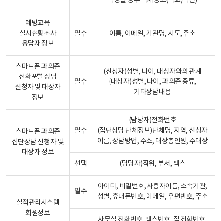
학생일 경우 학제정보(학교/학년)
예방교육
실시현황조사
필수
이름, 이메일, 기관명, 시도, 주소
응답자 정보
스마트폰 과의존
(신청자)성별, 나이, 대상자와의 관계
전화포털 상담
필수
(대상자)성별, 나이, 과의존 종류,
신청자 및 대상자
기타상담내용
정보
(담당자)전화번호
필수
(집단상담 단체정보)단체명, 지역, 신청자
스마트폰 과의존
이름, 상담방법, 주소, 대상총인원, 주대상
집단상담 신청자 및
대상자 정보
선택
(담당자)직위, 부서, 팩스
아이디, 비밀번호, 사용자이름, 소속기관,
필수
성별, 휴대폰번호, 이메일, 우편번호, 주소
실적관리시스템
회원정보
사무실 전화번호, 팩스번호, 집 전화번호,