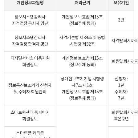
개인정보파일명
처리근거
보유기간
정보시스템감리사
개인정보 보호법 제15조
3년
자격검정 응시자 명단
(정보주체 등의)
정보시스템감리사
자격기본법 제34조 및 동법
자격탈퇴시까
자격검정 합격자 명단
시행령 제32조
디지털서비스 이용지원
개인정보 보호법 제15조
회원탈퇴시까
회원정보
(정보주체 동의)
장애인보조기기법 시행령
신청자 :
정보통신보조기기 신청자
제7조 제1호
1년
및 수혜자 회원관리
개인정보 보호법 제15조
수혜자 :
(정보주체 동의)
7년
스마트쉼센터 홈페이지
회원탈퇴시까
회원정보
혹은 2년
스마트폰 과의존