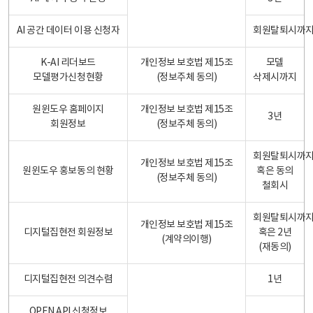
AI 공간 데이터 이용 신청자
회원탈퇴시까
K-AI 리더보드
개인정보 보호법 제15조
모델
모델평가신청현황
(정보주체 동의)
삭제시까지
원윈도우 홈페이지
개인정보 보호법 제15조
3년
회원정보
(정보주체 동의)
회원탈퇴시까
개인정보 보호법 제15조
원윈도우 홍보동의 현황
혹은 동의
(정보주체 동의)
철회시
회원탈퇴시까
개인정보 보호법 제15조
디지털집현전 회원정보
혹은 2년
(계약의이행)
(재동의)
디지털집현전 의견수렴
1년
OPEN API 신청정보