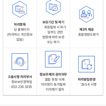
보유기간 및 파기
처리항목
ㆍ 회원탈퇴 시 파기
ㆍ 당 홈페이지
제3자 제공
ㆍ 일부는 관련
(처리하는 개인정보
ㆍ 종합청렴도평가
법령에 따라 보관
없음)
또는 파기
정보주체의 권리의무
고충사항 처리부서
ㆍ 열람·정정·삭제·
처리방침변경
ㆍ 정보보안정책팀
처리정지·동의철회
ㆍ '26.5.4. 시행
ㆍ 053-230-1035
ㆍ이의제기 절차