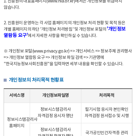
1. 진흥원의 대표홈페이지(www.nia.or.kr)에서는 개인정보를 취급하지
않습니다.
2. 진흥원이 운영하는 각 사업 홈페이지의 개인정보 처리 현황 및 목적 등은
'개인정보
개별 홈페이지의 하단 '개인정보 처리방침' 및 개인정보 포털의
열람등 요구'
에서 자세한 사항을 확인하실 수 있습니다.
※ 개인정보 포털(www.privacy.go.kr) => 개인서비스 => 정보주체 권리행사
=> 개인정보 열람등 요구 => 개인정보 파일 검색 => 기관명에
"한국지능정보사회진흥원"을 입력하면 세부 내용을 확인할 수 있습니다.
개인정보의 처리목적 현황표
개인정보의 처리목적 현황표 - 서비스명, 개인정보파일명, 처리목적으로 구성
서비스명
개인정보파일명
처리목적
정보시스템감리사
필기시험 응시자 본인확인
자격검정 응시자 명단
자격검정 원서접수 및 시행
정보시스템감리사
홈페이지
정보시스템감리사
국가공인민간자격증 관리