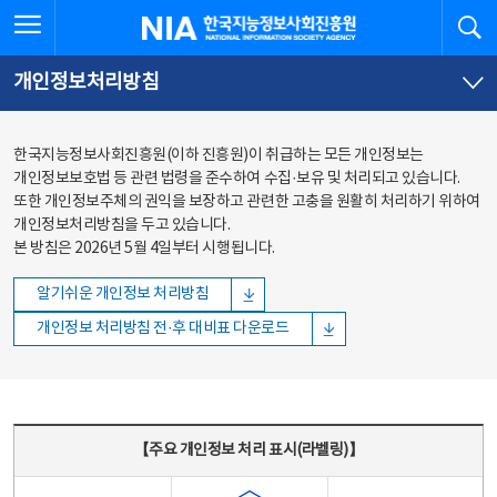
본문
전체메뉴
전체메뉴 열기
검
한국지능정보사회진흥원
바로가기
바로가기
개인정보처리방침
한국지능정보사회진흥원(이하 진흥원)이 취급하는 모든 개인정보는
개인정보보호법 등 관련 법령을 준수하여 수집·보유 및 처리되고 있습니다.
또한 개인정보주체의 권익을 보장하고 관련한 고충을 원활히 처리하기 위하여
개인정보처리방침을 두고 있습니다.
본 방침은 2026년 5월 4일부터 시행됩니다.
알기쉬운 개인정보 처리방침
개인정보 처리방침 전·후 대비표 다운로드
주요 개인정보 처리 표시(라벨링) - 주요 개인정보 처리 표시를 나타내는표
【주요 개인정보 처리 표시(라벨링)】