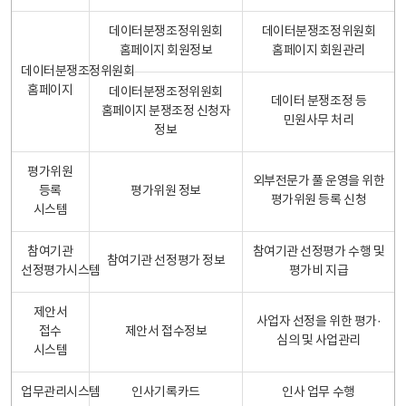
데이터분쟁조정위원회
데이터분쟁조정위원회
홈페이지 회원정보
홈페이지 회원관리
데이터분쟁조정위원회
홈페이지
데이터분쟁조정위원회
데이터 분쟁조정 등
홈페이지 분쟁조정 신청자
민원사무 처리
정보
평가위원
외부전문가 풀 운영을 위한
등록
평가위원 정보
평가위원 등록 신청
시스템
참여기관
참여기관 선정평가 수행 및
참여기관 선정평가 정보
선정평가시스템
평가비 지급
제안서
사업자 선정을 위한 평가·
접수
제안서 접수정보
심의 및 사업관리
시스템
업무관리시스템
인사기록카드
인사 업무 수행