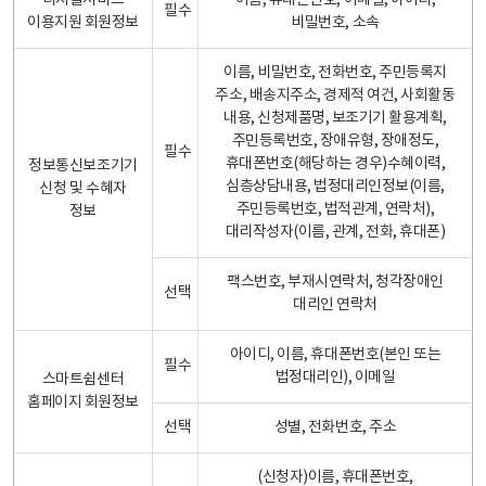
디지털서비스
이름, 휴대폰번호, 이메일, 아이디,
필수
이용지원 회원정보
비밀번호, 소속
이름, 비밀번호, 전화번호, 주민등록지
주소, 배송지주소, 경제적 여건, 사회활동
내용, 신청제품명, 보조기기 활용계획,
주민등록번호, 장애유형, 장애정도,
필수
휴대폰번호(해당하는 경우)수혜이력,
정보통신보조기기
심층상담내용, 법정대리인정보(이름,
신청 및 수혜자
주민등록번호, 법적관계, 연락처),
정보
대리작성자(이름, 관계, 전화, 휴대폰)
팩스번호, 부재시연락처, 청각장애인
선택
대리인 연락처
아이디, 이름, 휴대폰번호(본인 또는
필수
법정대리인), 이메일
스마트쉼센터
홈페이지 회원정보
선택
성별, 전화번호, 주소
(신청자)이름, 휴대폰번호,