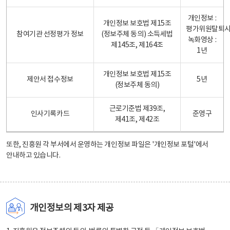
개인정보 :
개인정보 보호법 제15조
평가위원탈퇴
참여기관 선정평가 정보
(정보주체 동의) 소득세법
녹화영상 :
제145조, 제164조
1년
개인정보 보호법 제15조
제안서 접수정보
5년
(정보주체 동의)
근로기준법 제39조,
인사기록카드
준영구
제41조, 제42조
또한, 진흥원 각 부서에서 운영하는 개인정보 파일은
'개인정보 포털'
에서
안내하고 있습니다.
개인정보의 제3자 제공