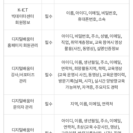
K-ICT
이름, 아이디, 이메일, 비밀번호,
빅데이터센터
필수
휴대폰번호, 소속
회원정보
아이디, 비밀번호, 주소, 성별, 이메일,
디지털배움터
필수
직업, 취약계층정보, 교육 참여시 영상
홈페이지 회원관리
촬용(사진, 동영상), 실명인증정보
아이디, 이름, 생년월일, 주소, 이메일,
디지털배움터
연락처, 희망활동지역, 학력, 교육영상
강사/서포터즈
필수
(교육 운영시 사진, 동영상), 교육운영이력,
관리
방문기록(날짜, 시각), 실시간 양방향교육
가능여부, 자격증, 주요지도 경력
디지털배움터
필수
지역, 이름, 이메일, 연락처
문의자 관리
아이디, 이름, 생년월일, 주소, 이메일,
연락처, 초상(교육 수강사진, 영상),
디지털배움터