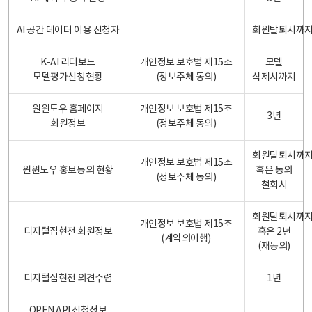
AI 공간 데이터 이용 신청자
회원탈퇴시까
K-AI 리더보드
개인정보 보호법 제15조
모델
모델평가신청현황
(정보주체 동의)
삭제시까지
원윈도우 홈페이지
개인정보 보호법 제15조
3년
회원정보
(정보주체 동의)
회원탈퇴시까
개인정보 보호법 제15조
원윈도우 홍보동의 현황
혹은 동의
(정보주체 동의)
철회시
회원탈퇴시까
개인정보 보호법 제15조
디지털집현전 회원정보
혹은 2년
(계약의이행)
(재동의)
디지털집현전 의견수렴
1년
OPEN API 신청정보