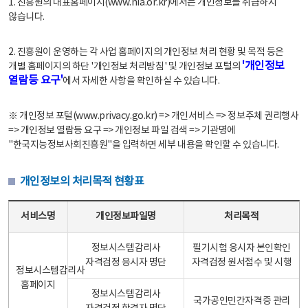
1. 진흥원의 대표홈페이지(www.nia.or.kr)에서는 개인정보를 취급하지
않습니다.
2. 진흥원이 운영하는 각 사업 홈페이지의 개인정보 처리 현황 및 목적 등은
'개인정보
개별 홈페이지의 하단 '개인정보 처리방침' 및 개인정보 포털의
열람등 요구'
에서 자세한 사항을 확인하실 수 있습니다.
※ 개인정보 포털(www.privacy.go.kr) => 개인서비스 => 정보주체 권리행사
=> 개인정보 열람등 요구 => 개인정보 파일 검색 => 기관명에
"한국지능정보사회진흥원"을 입력하면 세부 내용을 확인할 수 있습니다.
개인정보의 처리목적 현황표
개인정보의 처리목적 현황표 - 서비스명, 개인정보파일명, 처리목적으로 구성
서비스명
개인정보파일명
처리목적
정보시스템감리사
필기시험 응시자 본인확인
자격검정 응시자 명단
자격검정 원서접수 및 시행
정보시스템감리사
홈페이지
정보시스템감리사
국가공인민간자격증 관리