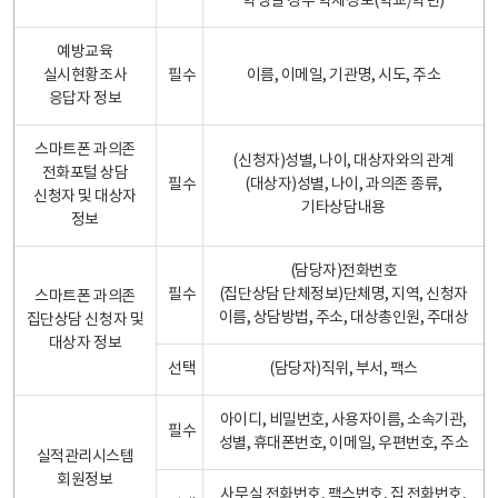
학생일 경우 학제정보(학교/학년)
예방교육
실시현황조사
필수
이름, 이메일, 기관명, 시도, 주소
응답자 정보
스마트폰 과의존
(신청자)성별, 나이, 대상자와의 관계
전화포털 상담
필수
(대상자)성별, 나이, 과의존 종류,
신청자 및 대상자
기타상담내용
정보
(담당자)전화번호
필수
(집단상담 단체정보)단체명, 지역, 신청자
스마트폰 과의존
이름, 상담방법, 주소, 대상총인원, 주대상
집단상담 신청자 및
대상자 정보
선택
(담당자)직위, 부서, 팩스
아이디, 비밀번호, 사용자이름, 소속기관,
필수
성별, 휴대폰번호, 이메일, 우편번호, 주소
실적관리시스템
회원정보
사무실 전화번호, 팩스번호, 집 전화번호,