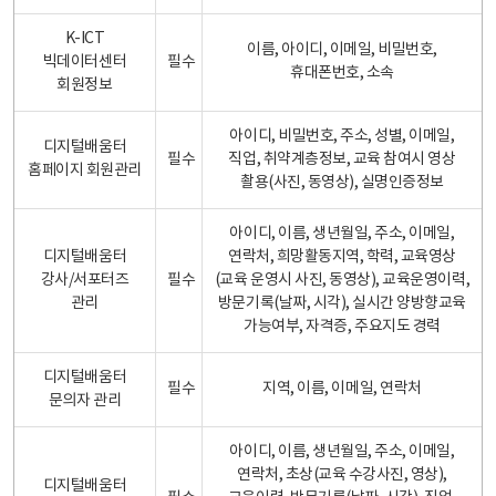
K-ICT
이름, 아이디, 이메일, 비밀번호,
빅데이터센터
필수
휴대폰번호, 소속
회원정보
아이디, 비밀번호, 주소, 성별, 이메일,
디지털배움터
필수
직업, 취약계층정보, 교육 참여시 영상
홈페이지 회원관리
촬용(사진, 동영상), 실명인증정보
아이디, 이름, 생년월일, 주소, 이메일,
디지털배움터
연락처, 희망활동지역, 학력, 교육영상
강사/서포터즈
필수
(교육 운영시 사진, 동영상), 교육운영이력,
관리
방문기록(날짜, 시각), 실시간 양방향교육
가능여부, 자격증, 주요지도 경력
디지털배움터
필수
지역, 이름, 이메일, 연락처
문의자 관리
아이디, 이름, 생년월일, 주소, 이메일,
연락처, 초상(교육 수강사진, 영상),
디지털배움터