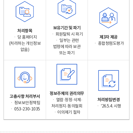
보유기간 및 파기
처리항목
ㆍ 회원탈퇴 시 파기
ㆍ 당 홈페이지
제3자 제공
ㆍ 일부는 관련
(처리하는 개인정보
ㆍ 종합청렴도평가
법령에 따라 보관
없음)
또는 파기
정보주체의 권리의무
고충사항 처리부서
ㆍ 열람·정정·삭제·
처리방침변경
ㆍ 정보보안정책팀
처리정지·동의철회
ㆍ '26.5.4. 시행
ㆍ 053-230-1035
ㆍ이의제기 절차