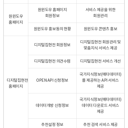
원윈도우 홈페이지
서비스 제공을 위한
회원정보
회원관리
원윈도우
홈페이지
원윈도우 홍보동의 현황
원윈도우 콘텐츠 홍보
디지털집현전 회원관리 및
디지털집현전 회원정보
맞춤지식 서비스 제공
디지털집현전 의견수렴
디지털집현전 서비스 개선
국가지식정보(메타데이터)
디지털집현전
OPEN API 신청정보
를 제공하는 API 서비스
홈페이지
제공
국가지식정보(메타데이터)
데이터개방 신청정보
데이터 다운로드 서비스
제공
추천설정 정보
추천 검색 서비스 제공