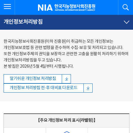
본문
전체메뉴
전체메뉴 열기
검
한국지능정보사회진흥원
바로가기
바로가기
개인정보처리방침
한국지능정보사회진흥원(이하 진흥원)이 취급하는 모든 개인정보는
개인정보보호법 등 관련 법령을 준수하여 수집·보유 및 처리되고 있습니다.
또한 개인정보주체의 권익을 보장하고 관련한 고충을 원활히 처리하기 위하여
개인정보처리방침을 두고 있습니다.
본 방침은 2026년 5월 4일부터 시행됩니다.
알기쉬운 개인정보 처리방침
개인정보 처리방침 전·후 대비표 다운로드
주요 개인정보 처리 표시(라벨링) - 주요 개인정보 처리 표시를 나타내는표
【주요 개인정보 처리 표시(라벨링)】