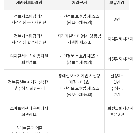
개인정보파일명
처리근거
보유기간
정보시스템감리사
개인정보 보호법 제15조
3년
자격검정 응시자 명단
(정보주체 등의)
정보시스템감리사
자격기본법 제34조 및 동법
자격탈퇴시까
자격검정 합격자 명단
시행령 제32조
디지털서비스 이용지원
개인정보 보호법 제15조
회원탈퇴시까
회원정보
(정보주체 동의)
장애인보조기기법 시행령
신청자 :
정보통신보조기기 신청자
제7조 제1호
1년
및 수혜자 회원관리
개인정보 보호법 제15조
수혜자 :
(정보주체 동의)
7년
스마트쉼센터 홈페이지
회원탈퇴시까
회원정보
혹은 2년
스마트폰 과의존