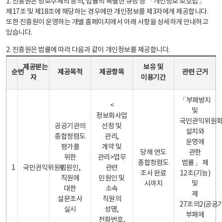
1. 진흥원은 정보주체의 동의, 법률의 특별한 규정 등 「개인정보 보호법」
제17조 및 제18조에 해당하는 경우에만 개인정보를 제3자에게 제공합니다.
또한 진흥원이 운영하는 개별 홈페이지에서 아래 사항을 상세하게 안내하고
있습니다.
2. 진흥원은 법률에 따라 다음과 같이 개인정보를 제공합니다.
개인정보 제공 안내표 - 순번, 제공받는자, 제공목적, 제공항목, 보유 및 이용기간 관련 근거로 구성
제공받는
보유 및
순번
제공목적
제공항목
관련 근거
자
이용기간
「부패방지
<
및
정보화사업
국민권익위원
공공기관의
선정 및
설치와
종합청렴도
관리,
운영에
평가를
계약 및
당해 연도
관한
위한
관리>업무
종합청렴도
법률」 제
1
국민권익위원회
민원인,
관련
조사 완료
12조(기능)
직원에
민원인 및
시까지
및
대한
소속
제
설문조사
직원의
27조의2(공공
실시
성명,
부패에
전화번호,