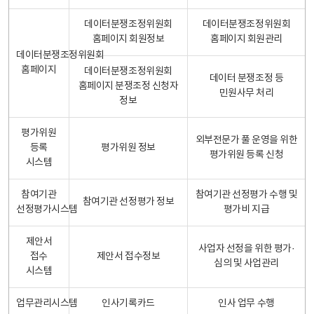
데이터분쟁조정위원회
데이터분쟁조정위원회
홈페이지 회원정보
홈페이지 회원관리
데이터분쟁조정위원회
홈페이지
데이터분쟁조정위원회
데이터 분쟁조정 등
홈페이지 분쟁조정 신청자
민원사무 처리
정보
평가위원
외부전문가 풀 운영을 위한
등록
평가위원 정보
평가위원 등록 신청
시스템
참여기관
참여기관 선정평가 수행 및
참여기관 선정평가 정보
선정평가시스템
평가비 지급
제안서
사업자 선정을 위한 평가·
접수
제안서 접수정보
심의 및 사업관리
시스템
업무관리시스템
인사기록카드
인사 업무 수행