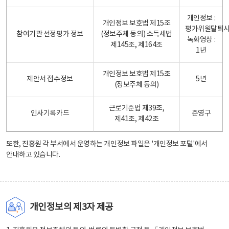
개인정보 :
개인정보 보호법 제15조
평가위원탈퇴
참여기관 선정평가 정보
(정보주체 동의) 소득세법
녹화영상 :
제145조, 제164조
1년
개인정보 보호법 제15조
제안서 접수정보
5년
(정보주체 동의)
근로기준법 제39조,
인사기록카드
준영구
제41조, 제42조
또한, 진흥원 각 부서에서 운영하는 개인정보 파일은
'개인정보 포털'
에서
안내하고 있습니다.
개인정보의 제3자 제공