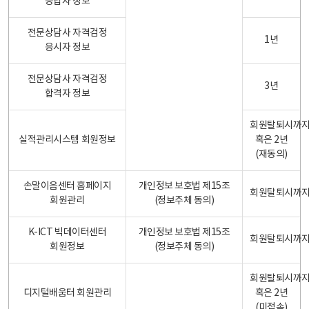
응답자 정보
전문상담사 자격검정
1년
응시자 정보
전문상담사 자격검정
3년
합격자 정보
회원탈퇴시까
실적관리시스템 회원정보
혹은 2년
(재동의)
손말이음센터 홈페이지
개인정보 보호법 제15조
회원탈퇴시까
회원관리
(정보주체 동의)
K-ICT 빅데이터센터
개인정보 보호법 제15조
회원탈퇴시까
회원정보
(정보주체 동의)
회원탈퇴시까
디지털배움터 회원관리
혹은 2년
(미접속)