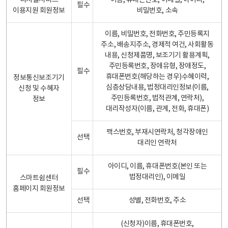
디지털서비스
이름, 휴대폰번호, 이메일, 아이디,
필수
이용지원 회원정보
비밀번호, 소속
이름, 비밀번호, 전화번호, 주민등록지
주소, 배송지주소, 경제적 여건, 사회활동
내용, 신청제품명, 보조기기 활용계획,
주민등록번호, 장애유형, 장애정도,
필수
휴대폰번호(해당하는 경우)수혜이력,
정보통신보조기기
심층상담내용, 법정대리인정보(이름,
신청 및 수혜자
주민등록번호, 법적관계, 연락처),
정보
대리작성자(이름, 관계, 전화, 휴대폰)
팩스번호, 부재시연락처, 청각장애인
선택
대리인 연락처
아이디, 이름, 휴대폰번호(본인 또는
필수
법정대리인), 이메일
스마트쉼센터
홈페이지 회원정보
선택
성별, 전화번호, 주소
(신청자)이름, 휴대폰번호,