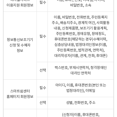
디지털서비스
이름, 휴대폰번호, 이메일, 아이디,
필수
이용지원 회원정보
비밀번호, 소속
이름, 비밀번호, 전화번호, 주민등록지
주소, 배송지주소, 경제적 여건, 사회활동
내용, 신청제품명, 보조기기 활용계획,
주민등록번호, 장애유형, 장애정도,
필수
휴대폰번호(해당하는 경우)수혜이력,
정보통신보조기기
심층상담내용, 법정대리인정보(이름,
신청 및 수혜자
주민등록번호, 법적관계, 연락처),
정보
대리작성자(이름, 관계, 전화, 휴대폰)
팩스번호, 부재시연락처, 청각장애인
선택
대리인 연락처
아이디, 이름, 휴대폰번호(본인 또는
필수
법정대리인), 이메일
스마트쉼센터
홈페이지 회원정보
선택
성별, 전화번호, 주소
(신청자)이름, 휴대폰번호,