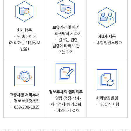
보유기간 및 파기
처리항목
ㆍ 회원탈퇴 시 파기
ㆍ 당 홈페이지
제3자 제공
ㆍ 일부는 관련
(처리하는 개인정보
ㆍ 종합청렴도평가
법령에 따라 보관
없음)
또는 파기
정보주체의 권리의무
고충사항 처리부서
ㆍ 열람·정정·삭제·
처리방침변경
ㆍ 정보보안정책팀
처리정지·동의철회
ㆍ '26.5.4. 시행
ㆍ 053-230-1035
ㆍ이의제기 절차