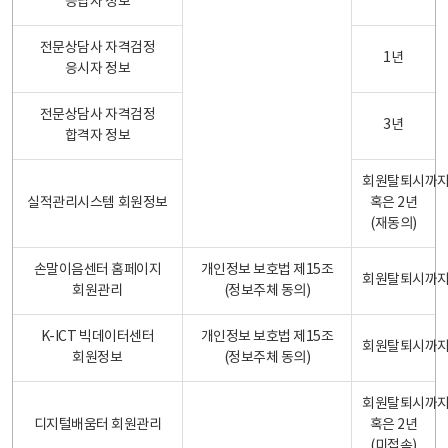
응답자 정보
전문상담사 자격검정
1년
응시자 정보
전문상담사 자격검정
3년
합격자 정보
회원탈퇴시까
실적관리시스템 회원정보
혹은 2년
(재동의)
손말이음센터 홈페이지
개인정보 보호법 제15조
회원탈퇴시까
회원관리
(정보주체 동의)
K-ICT 빅데이터센터
개인정보 보호법 제15조
회원탈퇴시까
회원정보
(정보주체 동의)
회원탈퇴시까
디지털배움터 회원관리
혹은 2년
(미접속)