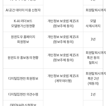
AI 공간 데이터 이용 신청자
회원탈퇴시까
K-AI 리더보드
개인정보 보호법 제15조
모델
모델평가신청현황
(정보주체 동의)
삭제시까지
원윈도우 홈페이지
개인정보 보호법 제15조
3년
회원정보
(정보주체 동의)
회원탈퇴시까
개인정보 보호법 제15조
원윈도우 홍보동의 현황
혹은 동의
(정보주체 동의)
철회시
회원탈퇴시까
개인정보 보호법 제15조
디지털집현전 회원정보
혹은 2년
(계약의이행)
(재동의)
디지털집현전 의견수렴
1년
OPEN API 신청정보