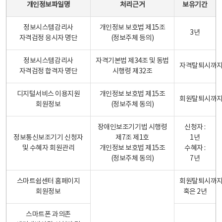
개인정보파일명
처리근거
보유기간
정보시스템감리사
개인정보 보호법 제15조
3년
자격검정 응시자 명단
(정보주체 등의)
정보시스템감리사
자격기본법 제34조 및 동법
자격탈퇴시까
자격검정 합격자 명단
시행령 제32조
디지털서비스 이용지원
개인정보 보호법 제15조
회원탈퇴시까
회원정보
(정보주체 동의)
장애인보조기기법 시행령
신청자 :
정보통신보조기기 신청자
제7조 제1호
1년
및 수혜자 회원관리
개인정보 보호법 제15조
수혜자 :
(정보주체 동의)
7년
스마트쉼센터 홈페이지
회원탈퇴시까
회원정보
혹은 2년
스마트폰 과의존