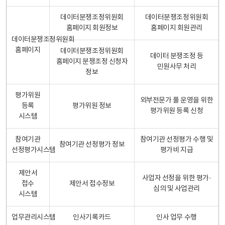
데이터분쟁조정위원회
데이터분쟁조정위원회
홈페이지 회원정보
홈페이지 회원관리
데이터분쟁조정위원회
홈페이지
데이터분쟁조정위원회
데이터 분쟁조정 등
홈페이지 분쟁조정 신청자
민원사무 처리
정보
평가위원
외부전문가 풀 운영을 위한
등록
평가위원 정보
평가위원 등록 신청
시스템
참여기관
참여기관 선정평가 수행 및
참여기관 선정평가 정보
선정평가시스템
평가비 지급
제안서
사업자 선정을 위한 평가·
접수
제안서 접수정보
심의 및 사업관리
시스템
업무관리시스템
인사기록카드
인사 업무 수행