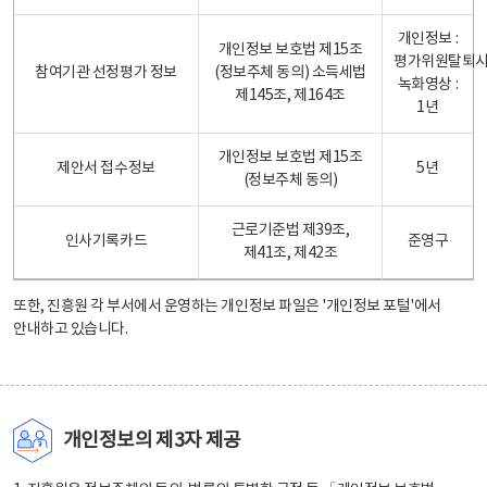
개인정보 :
개인정보 보호법 제15조
평가위원탈퇴
참여기관 선정평가 정보
(정보주체 동의) 소득세법
녹화영상 :
제145조, 제164조
1년
개인정보 보호법 제15조
제안서 접수정보
5년
(정보주체 동의)
근로기준법 제39조,
인사기록카드
준영구
제41조, 제42조
또한, 진흥원 각 부서에서 운영하는 개인정보 파일은
'개인정보 포털'
에서
안내하고 있습니다.
개인정보의 제3자 제공