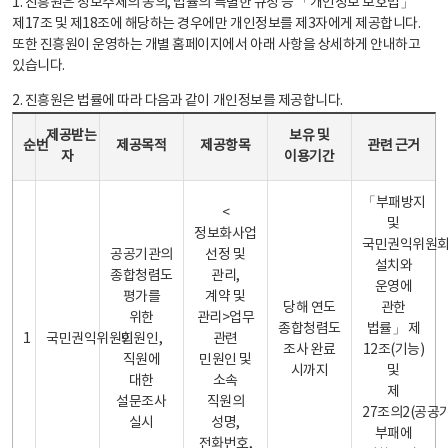
1. 진흥원은 정보주체의 동의, 법률의 특별한 규정 등 「개인정보 보호법」
제17조 및 제18조에 해당하는 경우에만 개인정보를 제3자에게 제공합니다.
또한 진흥원이 운영하는 개별 홈페이지에서 아래 사항을 상세하게 안내하고
있습니다.
2. 진흥원은 법률에 따라 다음과 같이 개인정보를 제공합니다.
개인정보 제공 안내표 - 순번, 제공받는자, 제공목적, 제공항목, 보유 및 이용기간 관련 근거로 구성
제공받는
보유 및
순번
제공목적
제공항목
관련 근거
자
이용기간
「부패방지
<
및
정보화사업
국민권익위원
공공기관의
선정 및
설치와
종합청렴도
관리,
운영에
평가를
계약 및
당해 연도
관한
위한
관리>업무
종합청렴도
법률」 제
1
국민권익위원회
민원인,
관련
조사 완료
12조(기능)
직원에
민원인 및
시까지
및
대한
소속
제
설문조사
직원의
27조의2(공공
실시
성명,
부패에
전화번호,