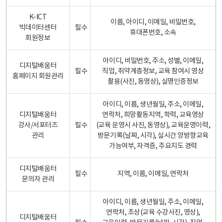
K-ICT
이름, 아이디, 이메일, 비밀번호,
빅데이터센터
필수
휴대폰번호, 소속
회원정보
아이디, 비밀번호, 주소, 성별, 이메일,
디지털배움터
필수
직업, 취약계층정보, 교육 참여시 영상
홈페이지 회원관리
촬용(사진, 동영상), 실명인증정보
아이디, 이름, 생년월일, 주소, 이메일,
디지털배움터
연락처, 희망활동지역, 학력, 교육영상
강사/서포터즈
필수
(교육 운영시 사진, 동영상), 교육운영이력,
관리
방문기록(날짜, 시각), 실시간 양방향교육
가능여부, 자격증, 주요지도 경력
디지털배움터
필수
지역, 이름, 이메일, 연락처
문의자 관리
아이디, 이름, 생년월일, 주소, 이메일,
연락처, 초상(교육 수강사진, 영상),
디지털배움터