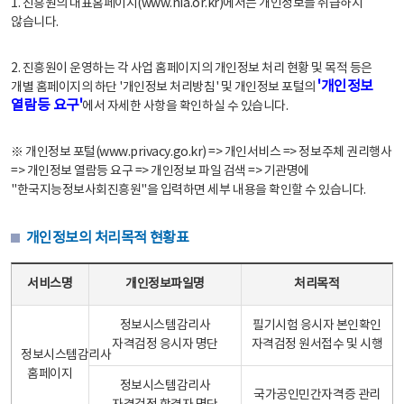
1. 진흥원의 대표홈페이지(www.nia.or.kr)에서는 개인정보를 취급하지
않습니다.
2. 진흥원이 운영하는 각 사업 홈페이지의 개인정보 처리 현황 및 목적 등은
'개인정보
개별 홈페이지의 하단 '개인정보 처리방침' 및 개인정보 포털의
열람등 요구'
에서 자세한 사항을 확인하실 수 있습니다.
※ 개인정보 포털(www.privacy.go.kr) => 개인서비스 => 정보주체 권리행사
=> 개인정보 열람등 요구 => 개인정보 파일 검색 => 기관명에
"한국지능정보사회진흥원"을 입력하면 세부 내용을 확인할 수 있습니다.
개인정보의 처리목적 현황표
개인정보의 처리목적 현황표 - 서비스명, 개인정보파일명, 처리목적으로 구성
서비스명
개인정보파일명
처리목적
정보시스템감리사
필기시험 응시자 본인확인
자격검정 응시자 명단
자격검정 원서접수 및 시행
정보시스템감리사
홈페이지
정보시스템감리사
국가공인민간자격증 관리