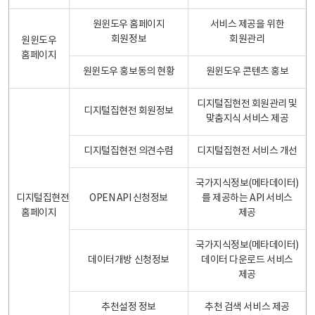
원윈도우 홈페이지
서비스 제공을 위한
회원정보
회원관리
원윈도우
홈페이지
원윈도우 홍보동의 현황
원윈도우 콘텐츠 홍보
디지털집현전 회원관리 및
디지털집현전 회원정보
맞춤지식 서비스 제공
디지털집현전 의견수렴
디지털집현전 서비스 개선
국가지식정보(메타데이터)
디지털집현전
OPEN API 신청정보
를 제공하는 API 서비스
홈페이지
제공
국가지식정보(메타데이터)
데이터개방 신청정보
데이터 다운로드 서비스
제공
추천설정 정보
추천 검색 서비스 제공