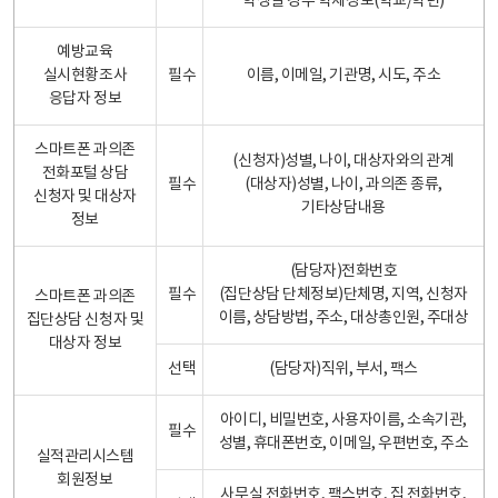
학생일 경우 학제정보(학교/학년)
예방교육
실시현황조사
필수
이름, 이메일, 기관명, 시도, 주소
응답자 정보
스마트폰 과의존
(신청자)성별, 나이, 대상자와의 관계
전화포털 상담
필수
(대상자)성별, 나이, 과의존 종류,
신청자 및 대상자
기타상담내용
정보
(담당자)전화번호
필수
(집단상담 단체정보)단체명, 지역, 신청자
스마트폰 과의존
이름, 상담방법, 주소, 대상총인원, 주대상
집단상담 신청자 및
대상자 정보
선택
(담당자)직위, 부서, 팩스
아이디, 비밀번호, 사용자이름, 소속기관,
필수
성별, 휴대폰번호, 이메일, 우편번호, 주소
실적관리시스템
회원정보
사무실 전화번호, 팩스번호, 집 전화번호,