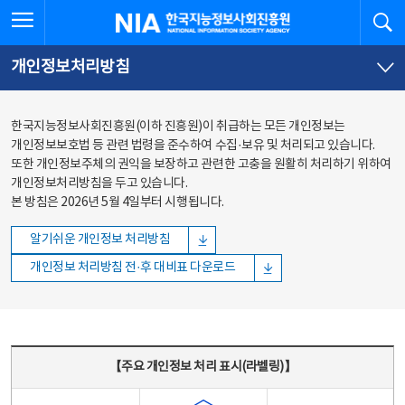
본문
전체메뉴
전체메뉴 열기
검
한국지능정보사회진흥원
바로가기
바로가기
개인정보처리방침
한국지능정보사회진흥원(이하 진흥원)이 취급하는 모든 개인정보는
개인정보보호법 등 관련 법령을 준수하여 수집·보유 및 처리되고 있습니다.
또한 개인정보주체의 권익을 보장하고 관련한 고충을 원활히 처리하기 위하여
개인정보처리방침을 두고 있습니다.
본 방침은 2026년 5월 4일부터 시행됩니다.
알기쉬운 개인정보 처리방침
개인정보 처리방침 전·후 대비표 다운로드
주요 개인정보 처리 표시(라벨링) - 주요 개인정보 처리 표시를 나타내는표
【주요 개인정보 처리 표시(라벨링)】