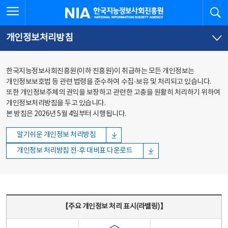
본문
전체메뉴
전체메뉴 열기
검
한국지능정보사회진흥원
바로가기
바로가기
개인정보처리방침
한국지능정보사회진흥원(이하 진흥원)이 취급하는 모든 개인정보는
개인정보보호법 등 관련 법령을 준수하여 수집·보유 및 처리되고 있습니다.
또한 개인정보주체의 권익을 보장하고 관련한 고충을 원활히 처리하기 위하여
개인정보처리방침을 두고 있습니다.
본 방침은 2026년 5월 4일부터 시행됩니다.
알기쉬운 개인정보 처리방침
개인정보 처리방침 전·후 대비표 다운로드
주요 개인정보 처리 표시(라벨링) - 주요 개인정보 처리 표시를 나타내는표
【주요 개인정보 처리 표시(라벨링)】