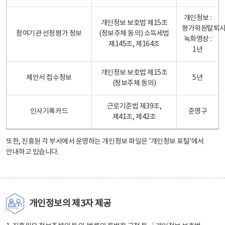
개인정보 :
개인정보 보호법 제15조
평가위원탈퇴
참여기관 선정평가 정보
(정보주체 동의) 소득세법
녹화영상 :
제145조, 제164조
1년
개인정보 보호법 제15조
제안서 접수정보
5년
(정보주체 동의)
근로기준법 제39조,
인사기록카드
준영구
제41조, 제42조
또한, 진흥원 각 부서에서 운영하는 개인정보 파일은
'개인정보 포털'
에서
안내하고 있습니다.
개인정보의 제3자 제공