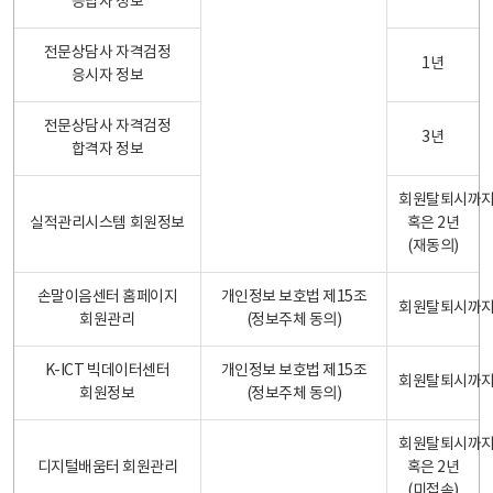
응답자 정보
전문상담사 자격검정
1년
응시자 정보
전문상담사 자격검정
3년
합격자 정보
회원탈퇴시까
실적관리시스템 회원정보
혹은 2년
(재동의)
손말이음센터 홈페이지
개인정보 보호법 제15조
회원탈퇴시까
회원관리
(정보주체 동의)
K-ICT 빅데이터센터
개인정보 보호법 제15조
회원탈퇴시까
회원정보
(정보주체 동의)
회원탈퇴시까
디지털배움터 회원관리
혹은 2년
(미접속)