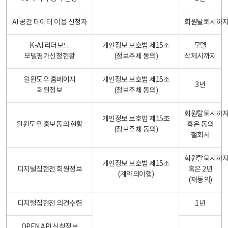
AI 공간 데이터 이용 신청자
회원탈퇴시까
K-AI 리더보드
개인정보 보호법 제15조
모델
모델평가신청현황
(정보주체 동의)
삭제시까지
원윈도우 홈페이지
개인정보 보호법 제15조
3년
회원정보
(정보주체 동의)
회원탈퇴시까
개인정보 보호법 제15조
원윈도우 홍보동의 현황
혹은 동의
(정보주체 동의)
철회시
회원탈퇴시까
개인정보 보호법 제15조
디지털집현전 회원정보
혹은 2년
(계약의이행)
(재동의)
디지털집현전 의견수렴
1년
OPEN API 신청정보