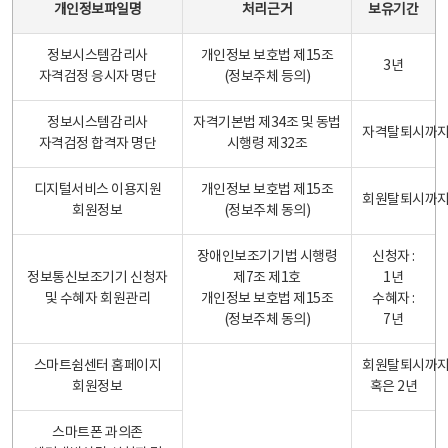
개인정보파일명
처리근거
보유기간
정보시스템감리사
개인정보 보호법 제15조
3년
자격검정 응시자 명단
(정보주체 등의)
정보시스템감리사
자격기본법 제34조 및 동법
자격탈퇴시까
자격검정 합격자 명단
시행령 제32조
디지털서비스 이용지원
개인정보 보호법 제15조
회원탈퇴시까
회원정보
(정보주체 동의)
장애인보조기기법 시행령
신청자 :
정보통신보조기기 신청자
제7조 제1호
1년
및 수혜자 회원관리
개인정보 보호법 제15조
수혜자 :
(정보주체 동의)
7년
스마트쉼센터 홈페이지
회원탈퇴시까
회원정보
혹은 2년
스마트폰 과의존