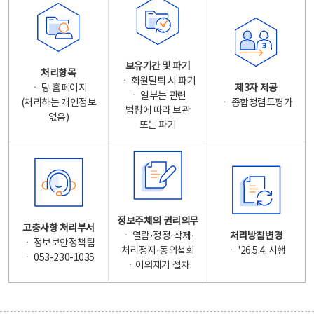
보유기간 및 파기
처리항목
ㆍ 회원탈퇴 시 파기
ㆍ 당 홈페이지
제3자 제공
ㆍ 일부는 관련
(처리하는 개인정보
ㆍ 종합청렴도평가
법령에 따라 보관
없음)
또는 파기
정보주체의 권리의무
고충사항 처리부서
ㆍ 열람·정정·삭제·
처리방침변경
ㆍ 정보보안정책팀
처리정지·동의철회
ㆍ '26.5.4. 시행
ㆍ 053-230-1035
ㆍ이의제기 절차