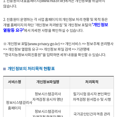
1. 진흥원의 대표홈페이지(www.nia.or.kr)에서는 개인정보를 취급하지
않습니다.
2. 진흥원이 운영하는 각 사업 홈페이지의 개인정보 처리 현황 및 목적 등은
'개인정보
개별 홈페이지의 하단 '개인정보 처리방침' 및 개인정보 포털의
열람등 요구'
에서 자세한 사항을 확인하실 수 있습니다.
※ 개인정보 포털(www.privacy.go.kr) => 개인서비스 => 정보주체 권리행사
=> 개인정보 열람등 요구 => 개인정보 파일 검색 => 기관명에
"한국지능정보사회진흥원"을 입력하면 세부 내용을 확인할 수 있습니다.
개인정보의 처리목적 현황표
개인정보의 처리목적 현황표 - 서비스명, 개인정보파일명, 처리목적으로 구성
서비스명
개인정보파일명
처리목적
정보시스템감리사
필기시험 응시자 본인확인
자격검정 응시자 명단
자격검정 원서접수 및 시행
정보시스템감리사
홈페이지
정보시스템감리사
국가공인민간자격증 관리