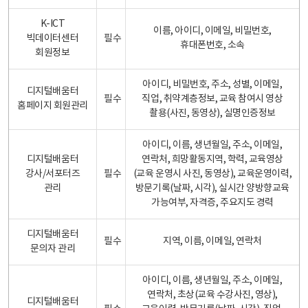
K-ICT
이름, 아이디, 이메일, 비밀번호,
빅데이터센터
필수
휴대폰번호, 소속
회원정보
아이디, 비밀번호, 주소, 성별, 이메일,
디지털배움터
필수
직업, 취약계층정보, 교육 참여시 영상
홈페이지 회원관리
촬용(사진, 동영상), 실명인증정보
아이디, 이름, 생년월일, 주소, 이메일,
디지털배움터
연락처, 희망활동지역, 학력, 교육영상
강사/서포터즈
필수
(교육 운영시 사진, 동영상), 교육운영이력,
관리
방문기록(날짜, 시각), 실시간 양방향교육
가능여부, 자격증, 주요지도 경력
디지털배움터
필수
지역, 이름, 이메일, 연락처
문의자 관리
아이디, 이름, 생년월일, 주소, 이메일,
연락처, 초상(교육 수강사진, 영상),
디지털배움터