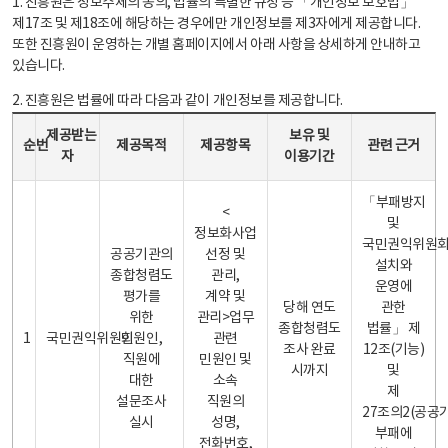
1. 진흥원은 정보주체의 동의, 법률의 특별한 규정 등 「개인정보 보호법」
제17조 및 제18조에 해당하는 경우에만 개인정보를 제3자에게 제공합니다.
또한 진흥원이 운영하는 개별 홈페이지에서 아래 사항을 상세하게 안내하고
있습니다.
2. 진흥원은 법률에 따라 다음과 같이 개인정보를 제공합니다.
개인정보 제공 안내표 - 순번, 제공받는자, 제공목적, 제공항목, 보유 및 이용기간 관련 근거로 구성
제공받는
보유 및
순번
제공목적
제공항목
관련 근거
자
이용기간
「부패방지
<
및
정보화사업
국민권익위원
공공기관의
선정 및
설치와
종합청렴도
관리,
운영에
평가를
계약 및
당해 연도
관한
위한
관리>업무
종합청렴도
법률」 제
1
국민권익위원회
민원인,
관련
조사 완료
12조(기능)
직원에
민원인 및
시까지
및
대한
소속
제
설문조사
직원의
27조의2(공공
실시
성명,
부패에
전화번호,