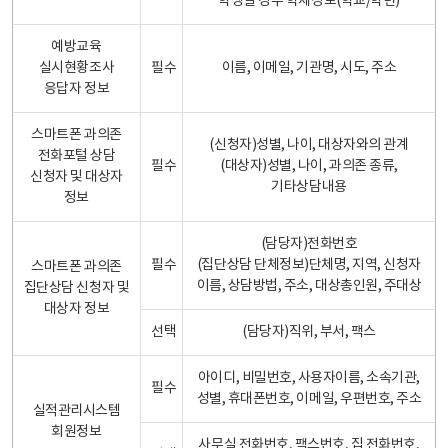
학생일 경우 학제정보(학교/학년)
예방교육
실시현황조사
필수
이름, 이메일, 기관명, 시도, 주소
응답자 정보
스마트폰 과의존
(신청자)성별, 나이, 대상자와의 관계
전화포털 상담
필수
(대상자)성별, 나이, 과의존 종류,
신청자 및 대상자
기타상담내용
정보
(담당자)전화번호
필수
(집단상담 단체정보)단체명, 지역, 신청자
스마트폰 과의존
이름, 상담방법, 주소, 대상총인원, 주대상
집단상담 신청자 및
대상자 정보
선택
(담당자)직위, 부서, 팩스
아이디, 비밀번호, 사용자이름, 소속기관,
필수
성별, 휴대폰번호, 이메일, 우편번호, 주소
실적관리시스템
회원정보
사무실 전화번호, 팩스번호, 집 전화번호,