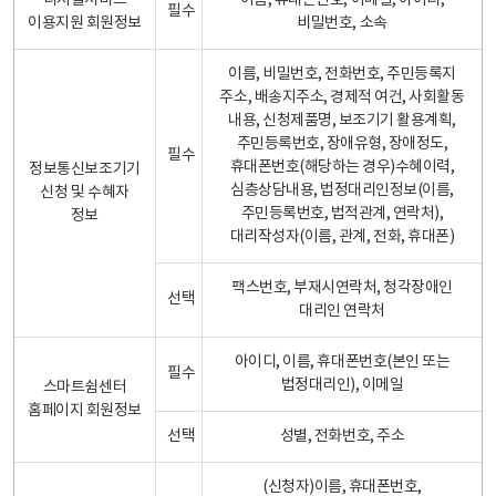
디지털서비스
이름, 휴대폰번호, 이메일, 아이디,
필수
이용지원 회원정보
비밀번호, 소속
이름, 비밀번호, 전화번호, 주민등록지
주소, 배송지주소, 경제적 여건, 사회활동
내용, 신청제품명, 보조기기 활용계획,
주민등록번호, 장애유형, 장애정도,
필수
휴대폰번호(해당하는 경우)수혜이력,
정보통신보조기기
심층상담내용, 법정대리인정보(이름,
신청 및 수혜자
주민등록번호, 법적관계, 연락처),
정보
대리작성자(이름, 관계, 전화, 휴대폰)
팩스번호, 부재시연락처, 청각장애인
선택
대리인 연락처
아이디, 이름, 휴대폰번호(본인 또는
필수
법정대리인), 이메일
스마트쉼센터
홈페이지 회원정보
선택
성별, 전화번호, 주소
(신청자)이름, 휴대폰번호,