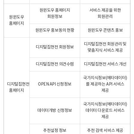
원윈도우 홈페이지
서비스 제공을 위한
회원정보
회원관리
원윈도우
홈페이지
원윈도우 홍보동의 현황
원윈도우 콘텐츠 홍보
디지털집현전 회원관리 및
디지털집현전 회원정보
맞춤지식 서비스 제공
디지털집현전 의견수렴
디지털집현전 서비스 개선
국가지식정보(메타데이터)
디지털집현전
OPEN API 신청정보
를 제공하는 API 서비스
홈페이지
제공
국가지식정보(메타데이터)
데이터개방 신청정보
데이터 다운로드 서비스
제공
추천설정 정보
추천 검색 서비스 제공