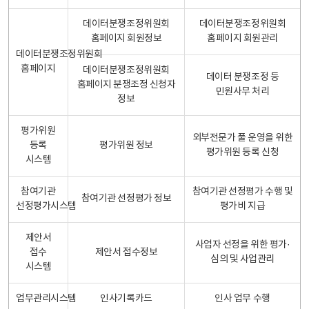
데이터분쟁조정위원회
데이터분쟁조정위원회
홈페이지 회원정보
홈페이지 회원관리
데이터분쟁조정위원회
홈페이지
데이터분쟁조정위원회
데이터 분쟁조정 등
홈페이지 분쟁조정 신청자
민원사무 처리
정보
평가위원
외부전문가 풀 운영을 위한
등록
평가위원 정보
평가위원 등록 신청
시스템
참여기관
참여기관 선정평가 수행 및
참여기관 선정평가 정보
선정평가시스템
평가비 지급
제안서
사업자 선정을 위한 평가·
접수
제안서 접수정보
심의 및 사업관리
시스템
업무관리시스템
인사기록카드
인사 업무 수행