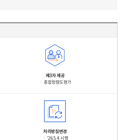
제3자 제공
ㆍ 종합청렴도평가
처리방침변경
ㆍ '26.5.4. 시행