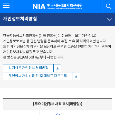
본문
전체메뉴
전체메뉴 열기
검
한국지능정보사회진흥원
바로가기
바로가기
개인정보처리방침
한국지능정보사회진흥원(이하 진흥원)이 취급하는 모든 개인정보는
개인정보보호법 등 관련 법령을 준수하여 수집·보유 및 처리되고 있습니다.
또한 개인정보주체의 권익을 보장하고 관련한 고충을 원활히 처리하기 위하여
개인정보처리방침을 두고 있습니다.
본 방침은 2026년 5월 4일부터 시행됩니다.
알기쉬운 개인정보 처리방침
개인정보 처리방침 전·후 대비표 다운로드
주요 개인정보 처리 표시(라벨링) - 주요 개인정보 처리 표시를 나타내는표
【주요 개인정보 처리 표시(라벨링)】