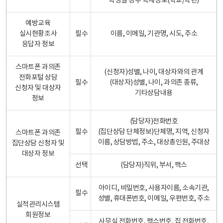
학생일 경우 학제정보(학교/학년)
예방교육
실시현황조사
필수
이름, 이메일, 기관명, 시도, 주소
응답자 정보
스마트폰 과의존
(신청자)성별, 나이, 대상자와의 관계
전화포털 상담
필수
(대상자)성별, 나이, 과의존 종류,
신청자 및 대상자
기타상담내용
정보
(담당자)전화번호
필수
(집단상담 단체정보)단체명, 지역, 신청자
스마트폰 과의존
이름, 상담방법, 주소, 대상총인원, 주대상
집단상담 신청자 및
대상자 정보
선택
(담당자)직위, 부서, 팩스
아이디, 비밀번호, 사용자이름, 소속기관,
필수
성별, 휴대폰번호, 이메일, 우편번호, 주소
실적관리시스템
회원정보
사무실 전화번호, 팩스번호, 집 전화번호,