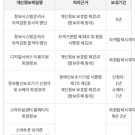
개인정보파일명
처리근거
보유기간
정보시스템감리사
개인정보 보호법 제15조
3년
자격검정 응시자 명단
(정보주체 등의)
정보시스템감리사
자격기본법 제34조 및 동법
자격탈퇴시까
자격검정 합격자 명단
시행령 제32조
디지털서비스 이용지원
개인정보 보호법 제15조
회원탈퇴시까
회원정보
(정보주체 동의)
장애인보조기기법 시행령
신청자 :
정보통신보조기기 신청자
제7조 제1호
1년
및 수혜자 회원관리
개인정보 보호법 제15조
수혜자 :
(정보주체 동의)
7년
스마트쉼센터 홈페이지
회원탈퇴시까
회원정보
혹은 2년
스마트폰 과의존