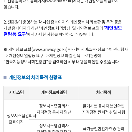
1. 진흥원의 대표홈페이지(www.nia.or.kr)에서는 개인정보를 취급하지
않습니다.
2. 진흥원이 운영하는 각 사업 홈페이지의 개인정보 처리 현황 및 목적 등은
'개인정보
개별 홈페이지의 하단 '개인정보 처리방침' 및 개인정보 포털의
열람등 요구'
에서 자세한 사항을 확인하실 수 있습니다.
※ 개인정보 포털(www.privacy.go.kr) => 개인서비스 => 정보주체 권리행사
=> 개인정보 열람등 요구 => 개인정보 파일 검색 => 기관명에
"한국지능정보사회진흥원"을 입력하면 세부 내용을 확인할 수 있습니다.
개인정보의 처리목적 현황표
개인정보의 처리목적 현황표 - 서비스명, 개인정보파일명, 처리목적으로 구성
서비스명
개인정보파일명
처리목적
정보시스템감리사
필기시험 응시자 본인확인
자격검정 응시자 명단
자격검정 원서접수 및 시행
정보시스템감리사
홈페이지
정보시스템감리사
국가공인민간자격증 관리