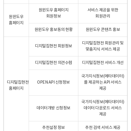
원윈도우 홈페이지
서비스 제공을 위한
회원정보
회원관리
원윈도우
홈페이지
원윈도우 홍보동의 현황
원윈도우 콘텐츠 홍보
디지털집현전 회원관리 및
디지털집현전 회원정보
맞춤지식 서비스 제공
디지털집현전 의견수렴
디지털집현전 서비스 개선
국가지식정보(메타데이터)
디지털집현전
OPEN API 신청정보
를 제공하는 API 서비스
홈페이지
제공
국가지식정보(메타데이터)
데이터개방 신청정보
데이터 다운로드 서비스
제공
추천설정 정보
추천 검색 서비스 제공