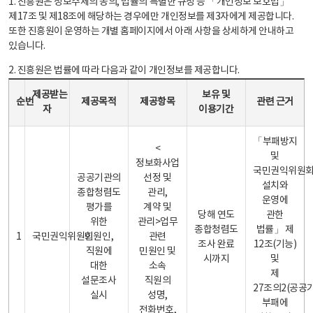
1. 진흥원은 정보주체의 동의, 법률의 특별한 규정 등 「개인정보 보호법」
제17조 및 제18조에 해당하는 경우에만 개인정보를 제3자에게 제공합니다.
또한 진흥원이 운영하는 개별 홈페이지에서 아래 사항을 상세하게 안내하고
있습니다.
2. 진흥원은 법률에 따라 다음과 같이 개인정보를 제공합니다.
개인정보 제공 안내표 - 순번, 제공받는자, 제공목적, 제공항목, 보유 및 이용기간 관련 근거로 구성
제공받는
보유 및
순번
제공목적
제공항목
관련 근거
자
이용기간
「부패방지
<
및
정보화사업
국민권익위원
공공기관의
선정 및
설치와
종합청렴도
관리,
운영에
평가를
계약 및
당해 연도
관한
위한
관리>업무
종합청렴도
법률」 제
1
국민권익위원회
민원인,
관련
조사 완료
12조(기능)
직원에
민원인 및
시까지
및
대한
소속
제
설문조사
직원의
27조의2(공공
실시
성명,
부패에
전화번호,