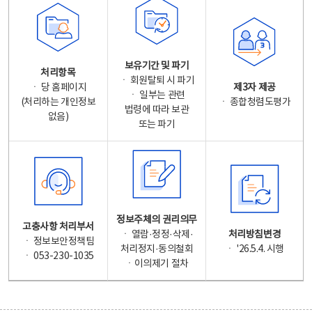
보유기간 및 파기
처리항목
ㆍ 회원탈퇴 시 파기
ㆍ 당 홈페이지
제3자 제공
ㆍ 일부는 관련
(처리하는 개인정보
ㆍ 종합청렴도평가
법령에 따라 보관
없음)
또는 파기
정보주체의 권리의무
고충사항 처리부서
ㆍ 열람·정정·삭제·
처리방침변경
ㆍ 정보보안정책팀
처리정지·동의철회
ㆍ '26.5.4. 시행
ㆍ 053-230-1035
ㆍ이의제기 절차