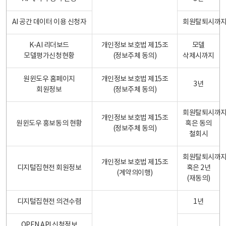
AI 공간 데이터 이용 신청자
회원탈퇴시까
K-AI 리더보드
개인정보 보호법 제15조
모델
모델평가신청현황
(정보주체 동의)
삭제시까지
원윈도우 홈페이지
개인정보 보호법 제15조
3년
회원정보
(정보주체 동의)
회원탈퇴시까
개인정보 보호법 제15조
원윈도우 홍보동의 현황
혹은 동의
(정보주체 동의)
철회시
회원탈퇴시까
개인정보 보호법 제15조
디지털집현전 회원정보
혹은 2년
(계약의이행)
(재동의)
디지털집현전 의견수렴
1년
OPEN API 신청정보