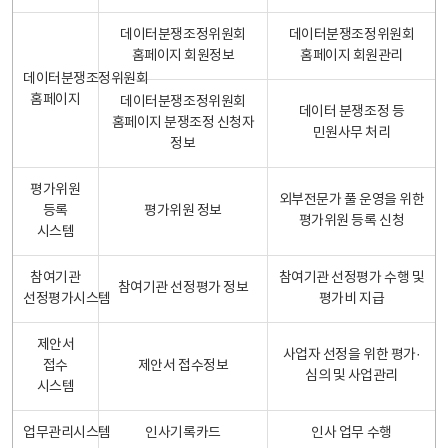
데이터분쟁조정위원회
데이터분쟁조정위원회
홈페이지 회원정보
홈페이지 회원관리
데이터분쟁조정위원회
홈페이지
데이터분쟁조정위원회
데이터 분쟁조정 등
홈페이지 분쟁조정 신청자
민원사무 처리
정보
평가위원
외부전문가 풀 운영을 위한
등록
평가위원 정보
평가위원 등록 신청
시스템
참여기관
참여기관 선정평가 수행 및
참여기관 선정평가 정보
선정평가시스템
평가비 지급
제안서
사업자 선정을 위한 평가·
접수
제안서 접수정보
심의 및 사업관리
시스템
업무관리시스템
인사기록카드
인사 업무 수행