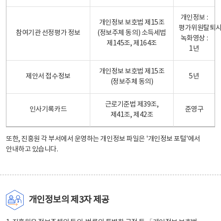
개인정보 :
개인정보 보호법 제15조
평가위원탈퇴
참여기관 선정평가 정보
(정보주체 동의) 소득세법
녹화영상 :
제145조, 제164조
1년
개인정보 보호법 제15조
제안서 접수정보
5년
(정보주체 동의)
근로기준법 제39조,
인사기록카드
준영구
제41조, 제42조
또한, 진흥원 각 부서에서 운영하는 개인정보 파일은
'개인정보 포털'
에서
안내하고 있습니다.
개인정보의 제3자 제공