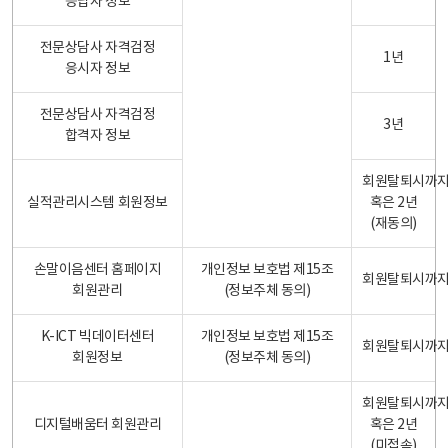
응답자 정보
전문상담사 자격검정
1년
응시자 정보
전문상담사 자격검정
3년
합격자 정보
회원탈퇴시까
실적관리시스템 회원정보
혹은 2년
(재동의)
손말이음센터 홈페이지
개인정보 보호법 제15조
회원탈퇴시까
회원관리
(정보주체 동의)
K-ICT 빅데이터센터
개인정보 보호법 제15조
회원탈퇴시까
회원정보
(정보주체 동의)
회원탈퇴시까
디지털배움터 회원관리
혹은 2년
(미접속)