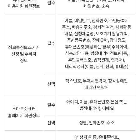
디지털서비스
이름, 휴대폰번호, 이메일, 아이디,
필수
이용지원 회원정보
비밀번호, 소속
이름, 비밀번호, 전화번호, 주민등록지
주소, 배송지주소, 경제적 여건, 사회활동
내용, 신청제품명, 보조기기 활용계획,
주민등록번호, 장애유형, 장애정도,
필수
휴대폰번호(해당하는 경우)수혜이력,
정보통신보조기기
심층상담내용, 법정대리인정보(이름,
신청 및 수혜자
주민등록번호, 법적관계, 연락처),
정보
대리작성자(이름, 관계, 전화, 휴대폰)
팩스번호, 부재시연락처, 청각장애인
선택
대리인 연락처
아이디, 이름, 휴대폰번호(본인 또는
필수
법정대리인), 이메일
스마트쉼센터
홈페이지 회원정보
선택
성별, 전화번호, 주소
(신청자)이름, 휴대폰번호,