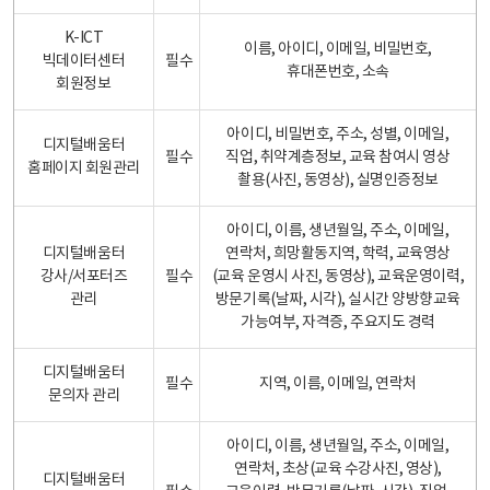
K-ICT
이름, 아이디, 이메일, 비밀번호,
빅데이터센터
필수
휴대폰번호, 소속
회원정보
아이디, 비밀번호, 주소, 성별, 이메일,
디지털배움터
필수
직업, 취약계층정보, 교육 참여시 영상
홈페이지 회원관리
촬용(사진, 동영상), 실명인증정보
아이디, 이름, 생년월일, 주소, 이메일,
디지털배움터
연락처, 희망활동지역, 학력, 교육영상
강사/서포터즈
필수
(교육 운영시 사진, 동영상), 교육운영이력,
관리
방문기록(날짜, 시각), 실시간 양방향교육
가능여부, 자격증, 주요지도 경력
디지털배움터
필수
지역, 이름, 이메일, 연락처
문의자 관리
아이디, 이름, 생년월일, 주소, 이메일,
연락처, 초상(교육 수강사진, 영상),
디지털배움터