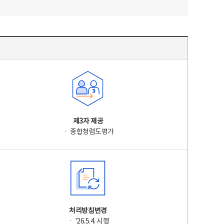
제3자 제공
ㆍ 종합청렴도평가
처리방침변경
ㆍ '26.5.4. 시행