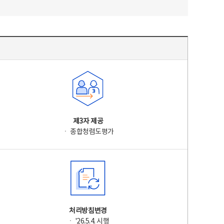
제3자 제공
ㆍ 종합청렴도평가
처리방침변경
ㆍ '26.5.4. 시행