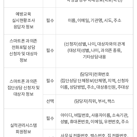
학생일 경우 학제정보(학교/학년)
예방교육
실시현황조사
필수
이름, 이메일, 기관명, 시도, 주소
응답자 정보
스마트폰 과의존
(신청자)성별, 나이, 대상자와의 관계
전화포털 상담
필수
(대상자)성별, 나이, 과의존 종류,
신청자 및 대상자
기타상담내용
정보
(담당자)전화번호
필수
(집단상담 단체정보)단체명, 지역, 신청자
스마트폰 과의존
이름, 상담방법, 주소, 대상총인원, 주대상
집단상담 신청자 및
대상자 정보
선택
(담당자)직위, 부서, 팩스
아이디, 비밀번호, 사용자이름, 소속기관,
필수
성별, 휴대폰번호, 이메일, 우편번호, 주소
실적관리시스템
회원정보
사무실 전화번호, 팩스번호, 집 전화번호,