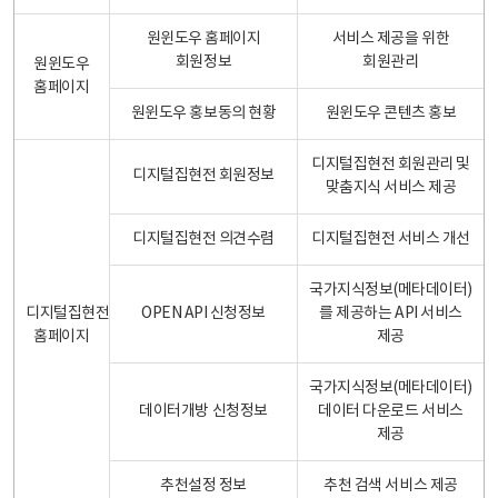
원윈도우 홈페이지
서비스 제공을 위한
회원정보
회원관리
원윈도우
홈페이지
원윈도우 홍보동의 현황
원윈도우 콘텐츠 홍보
디지털집현전 회원관리 및
디지털집현전 회원정보
맞춤지식 서비스 제공
디지털집현전 의견수렴
디지털집현전 서비스 개선
국가지식정보(메타데이터)
디지털집현전
OPEN API 신청정보
를 제공하는 API 서비스
홈페이지
제공
국가지식정보(메타데이터)
데이터개방 신청정보
데이터 다운로드 서비스
제공
추천설정 정보
추천 검색 서비스 제공