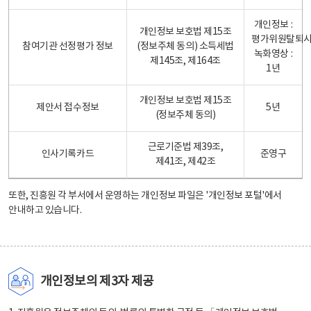
개인정보 :
개인정보 보호법 제15조
평가위원탈퇴
참여기관 선정평가 정보
(정보주체 동의) 소득세법
녹화영상 :
제145조, 제164조
1년
개인정보 보호법 제15조
제안서 접수정보
5년
(정보주체 동의)
근로기준법 제39조,
인사기록카드
준영구
제41조, 제42조
또한, 진흥원 각 부서에서 운영하는 개인정보 파일은
'개인정보 포털'
에서
안내하고 있습니다.
개인정보의 제3자 제공