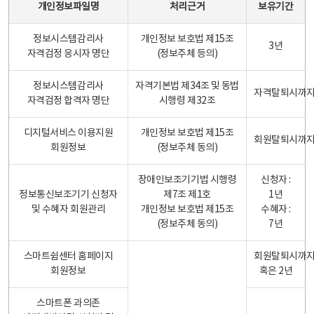
개인정보파일명
처리근거
보유기간
정보시스템감리사
개인정보 보호법 제15조
3년
자격검정 응시자 명단
(정보주체 등의)
정보시스템감리사
자격기본법 제34조 및 동법
자격탈퇴시까
자격검정 합격자 명단
시행령 제32조
디지털서비스 이용지원
개인정보 보호법 제15조
회원탈퇴시까
회원정보
(정보주체 동의)
장애인보조기기법 시행령
신청자 :
정보통신보조기기 신청자
제7조 제1호
1년
및 수혜자 회원관리
개인정보 보호법 제15조
수혜자 :
(정보주체 동의)
7년
스마트쉼센터 홈페이지
회원탈퇴시까
회원정보
혹은 2년
스마트폰 과의존