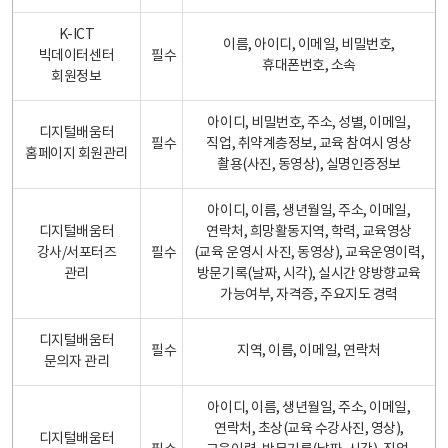
K-ICT
이름, 아이디, 이메일, 비밀번호,
빅데이터센터
필수
휴대폰번호, 소속
회원정보
아이디, 비밀번호, 주소, 성별, 이메일,
디지털배움터
필수
직업, 취약계층정보, 교육 참여시 영상
홈페이지 회원관리
촬용(사진, 동영상), 실명인증정보
아이디, 이름, 생년월일, 주소, 이메일,
디지털배움터
연락처, 희망활동지역, 학력, 교육영상
강사/서포터즈
필수
(교육 운영시 사진, 동영상), 교육운영이력,
관리
방문기록(날짜, 시각), 실시간 양방향교육
가능여부, 자격증, 주요지도 경력
디지털배움터
필수
지역, 이름, 이메일, 연락처
문의자 관리
아이디, 이름, 생년월일, 주소, 이메일,
연락처, 초상(교육 수강사진, 영상),
디지털배움터