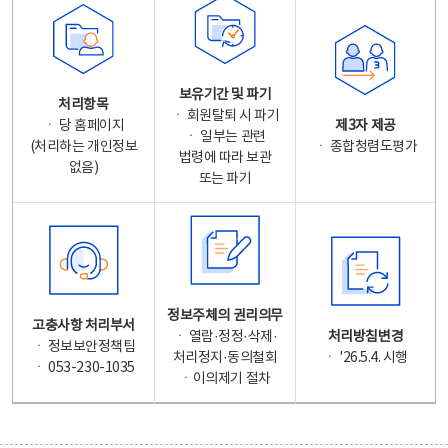
보유기간 및 파기
처리항목
ㆍ 회원탈퇴 시 파기
ㆍ 당 홈페이지
제3자 제공
ㆍ 일부는 관련
(처리하는 개인정보
ㆍ 종합청렴도평가
법령에 따라 보관
없음)
또는 파기
정보주체의 권리의무
고충사항 처리부서
ㆍ 열람·정정·삭제·
처리방침변경
ㆍ 정보보안정책팀
처리정지·동의철회
ㆍ '26.5.4. 시행
ㆍ 053-230-1035
ㆍ이의제기 절차