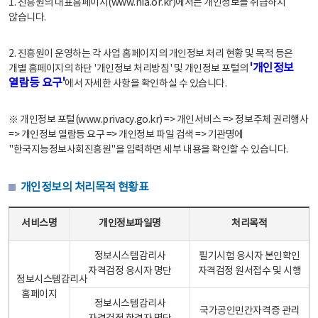
1. 진흥원의 대표홈페이지(www.nia.or.kr)에서는 개인정보를 취급하지
않습니다.
2. 진흥원이 운영하는 각 사업 홈페이지의 개인정보 처리 현황 및 목적 등은
'개인정보
개별 홈페이지의 하단 '개인정보 처리방침' 및 개인정보 포털의
열람등 요구'
에서 자세한 사항을 확인하실 수 있습니다.
※ 개인정보 포털(www.privacy.go.kr) => 개인서비스 => 정보주체 권리행사
=> 개인정보 열람등 요구 => 개인정보 파일 검색 => 기관명에
"한국지능정보사회진흥원"을 입력하면 세부 내용을 확인할 수 있습니다.
개인정보의 처리목적 현황표
개인정보의 처리목적 현황표 - 서비스명, 개인정보파일명, 처리목적으로 구성
서비스명
개인정보파일명
처리목적
정보시스템감리사
필기시험 응시자 본인확인
자격검정 응시자 명단
자격검정 원서접수 및 시행
정보시스템감리사
홈페이지
정보시스템감리사
국가공인민간자격증 관리