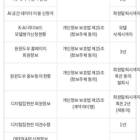
AI 공간 데이터 이용 신청자
회원탈퇴시까
K-AI 리더보드
개인정보 보호법 제15조
모델
모델평가신청현황
(정보주체 동의)
삭제시까지
원윈도우 홈페이지
개인정보 보호법 제15조
3년
회원정보
(정보주체 동의)
회원탈퇴시까
개인정보 보호법 제15조
원윈도우 홍보동의 현황
혹은 동의
(정보주체 동의)
철회시
회원탈퇴시까
개인정보 보호법 제15조
디지털집현전 회원정보
혹은 2년
(계약의이행)
(재동의)
디지털집현전 의견수렴
1년
OPEN API 신청정보