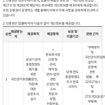
1. 진흥원은 정보주체의 동의, 법률의 특별한 규정 등 「개인정보 보호법」
제17조 및 제18조에 해당하는 경우에만 개인정보를 제3자에게 제공합니다.
또한 진흥원이 운영하는 개별 홈페이지에서 아래 사항을 상세하게 안내하고
있습니다.
2. 진흥원은 법률에 따라 다음과 같이 개인정보를 제공합니다.
개인정보 제공 안내표 - 순번, 제공받는자, 제공목적, 제공항목, 보유 및 이용기간 관련 근거로 구성
제공받는
보유 및
순번
제공목적
제공항목
관련 근거
자
이용기간
「부패방지
<
및
정보화사업
국민권익위원
공공기관의
선정 및
설치와
종합청렴도
관리,
운영에
평가를
계약 및
당해 연도
관한
위한
관리>업무
종합청렴도
법률」 제
1
국민권익위원회
민원인,
관련
조사 완료
12조(기능)
직원에
민원인 및
시까지
및
대한
소속
제
설문조사
직원의
27조의2(공공
실시
성명,
부패에
전화번호,