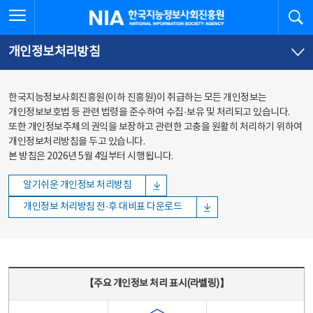
본문
전체메뉴
전체메뉴 열기
검
한국지능정보사회진흥원
바로가기
바로가기
개인정보처리방침
한국지능정보사회진흥원(이하 진흥원)이 취급하는 모든 개인정보는
개인정보보호법 등 관련 법령을 준수하여 수집·보유 및 처리되고 있습니다.
또한 개인정보주체의 권익을 보장하고 관련한 고충을 원활히 처리하기 위하여
개인정보처리방침을 두고 있습니다.
본 방침은 2026년 5월 4일부터 시행됩니다.
알기쉬운 개인정보 처리방침
개인정보 처리방침 전·후 대비표 다운로드
주요 개인정보 처리 표시(라벨링) - 주요 개인정보 처리 표시를 나타내는표
【주요 개인정보 처리 표시(라벨링)】