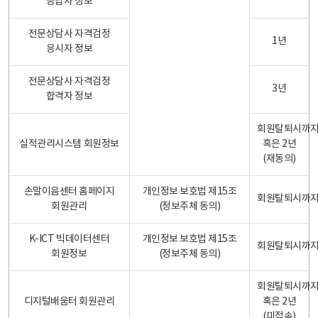
응답자 정보
전문상담사 자격검정
1년
응시자 정보
전문상담사 자격검정
3년
합격자 정보
회원탈퇴시까
실적관리시스템 회원정보
혹은 2년
(재동의)
손말이음센터 홈페이지
개인정보 보호법 제15조
회원탈퇴시까
회원관리
(정보주체 동의)
K-ICT 빅데이터센터
개인정보 보호법 제15조
회원탈퇴시까
회원정보
(정보주체 동의)
회원탈퇴시까
디지털배움터 회원관리
혹은 2년
(미접속)