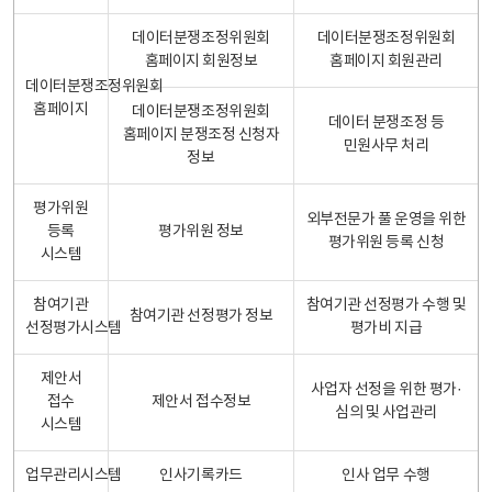
데이터분쟁조정위원회
데이터분쟁조정위원회
홈페이지 회원정보
홈페이지 회원관리
데이터분쟁조정위원회
홈페이지
데이터분쟁조정위원회
데이터 분쟁조정 등
홈페이지 분쟁조정 신청자
민원사무 처리
정보
평가위원
외부전문가 풀 운영을 위한
등록
평가위원 정보
평가위원 등록 신청
시스템
참여기관
참여기관 선정평가 수행 및
참여기관 선정평가 정보
선정평가시스템
평가비 지급
제안서
사업자 선정을 위한 평가·
접수
제안서 접수정보
심의 및 사업관리
시스템
업무관리시스템
인사기록카드
인사 업무 수행