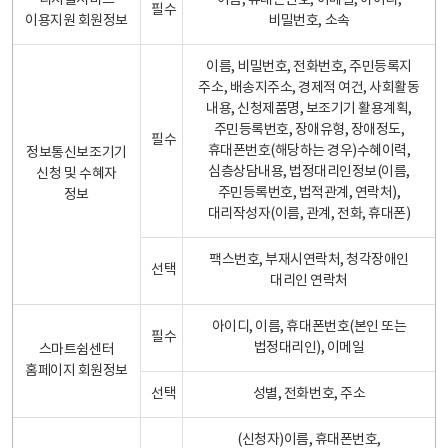
디지털서비스
이름, 휴대폰번호, 이메일, 아이디,
필수
이용지원 회원정보
비밀번호, 소속
이름, 비밀번호, 전화번호, 주민등록지
주소, 배송지주소, 경제적 여건, 사회활동
내용, 신청제품명, 보조기기 활용계획,
주민등록번호, 장애유형, 장애정도,
필수
휴대폰번호(해당하는 경우)수혜이력,
정보통신보조기기
심층상담내용, 법정대리인정보(이름,
신청 및 수혜자
주민등록번호, 법적관계, 연락처),
정보
대리작성자(이름, 관계, 전화, 휴대폰)
팩스번호, 부재시연락처, 청각장애인
선택
대리인 연락처
아이디, 이름, 휴대폰번호(본인 또는
필수
법정대리인), 이메일
스마트쉼센터
홈페이지 회원정보
선택
성별, 전화번호, 주소
(신청자)이름, 휴대폰번호,