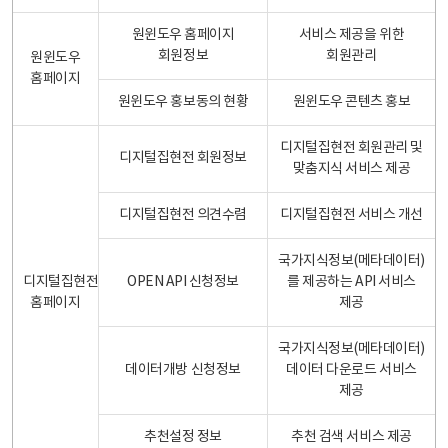
원윈도우 홈페이지
서비스 제공을 위한
회원정보
회원관리
원윈도우
홈페이지
원윈도우 홍보동의 현황
원윈도우 콘텐츠 홍보
디지털집현전 회원관리 및
디지털집현전 회원정보
맞춤지식 서비스 제공
디지털집현전 의견수렴
디지털집현전 서비스 개선
국가지식정보(메타데이터)
디지털집현전
OPEN API 신청정보
를 제공하는 API 서비스
홈페이지
제공
국가지식정보(메타데이터)
데이터개방 신청정보
데이터 다운로드 서비스
제공
추천설정 정보
추천 검색 서비스 제공