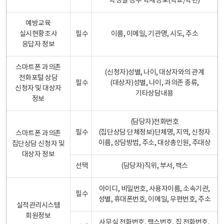
학생일 경우 학제정보(학교/학년)
예방교육
실시현황조사
필수
이름, 이메일, 기관명, 시도, 주소
응답자 정보
스마트폰 과의존
(신청자)성별, 나이, 대상자와의 관계
전화포털 상담
필수
(대상자)성별, 나이, 과의존 종류,
신청자 및 대상자
기타상담내용
정보
(담당자)전화번호
필수
(집단상담 단체정보)단체명, 지역, 신청자
스마트폰 과의존
이름, 상담방법, 주소, 대상총인원, 주대상
집단상담 신청자 및
대상자 정보
선택
(담당자)직위, 부서, 팩스
아이디, 비밀번호, 사용자이름, 소속기관,
필수
성별, 휴대폰번호, 이메일, 우편번호, 주소
실적관리시스템
회원정보
사무실 전화번호, 팩스번호, 집 전화번호,