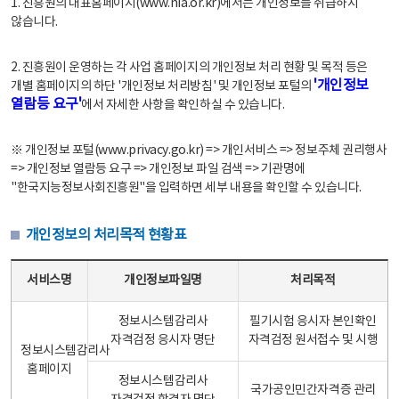
1. 진흥원의 대표홈페이지(www.nia.or.kr)에서는 개인정보를 취급하지
않습니다.
2. 진흥원이 운영하는 각 사업 홈페이지의 개인정보 처리 현황 및 목적 등은
'개인정보
개별 홈페이지의 하단 '개인정보 처리방침' 및 개인정보 포털의
열람등 요구'
에서 자세한 사항을 확인하실 수 있습니다.
※ 개인정보 포털(www.privacy.go.kr) => 개인서비스 => 정보주체 권리행사
=> 개인정보 열람등 요구 => 개인정보 파일 검색 => 기관명에
"한국지능정보사회진흥원"을 입력하면 세부 내용을 확인할 수 있습니다.
개인정보의 처리목적 현황표
개인정보의 처리목적 현황표 - 서비스명, 개인정보파일명, 처리목적으로 구성
서비스명
개인정보파일명
처리목적
정보시스템감리사
필기시험 응시자 본인확인
자격검정 응시자 명단
자격검정 원서접수 및 시행
정보시스템감리사
홈페이지
정보시스템감리사
국가공인민간자격증 관리