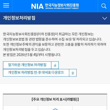
본문
전체메뉴
전체메뉴 열기
검
한국지능정보사회진흥원
바로가기
바로가기
개인정보처리방침
한국지능정보사회진흥원(이하 진흥원)이 취급하는 모든 개인정보는
개인정보보호법 등 관련 법령을 준수하여 수집·보유 및 처리되고 있습니다.
또한 개인정보주체의 권익을 보장하고 관련한 고충을 원활히 처리하기 위하여
개인정보처리방침을 두고 있습니다.
본 방침은 2026년 5월 4일부터 시행됩니다.
알기쉬운 개인정보 처리방침
개인정보 처리방침 전·후 대비표 다운로드
주요 개인정보 처리 표시(라벨링) - 주요 개인정보 처리 표시를 나타내는표
【주요 개인정보 처리 표시(라벨링)】