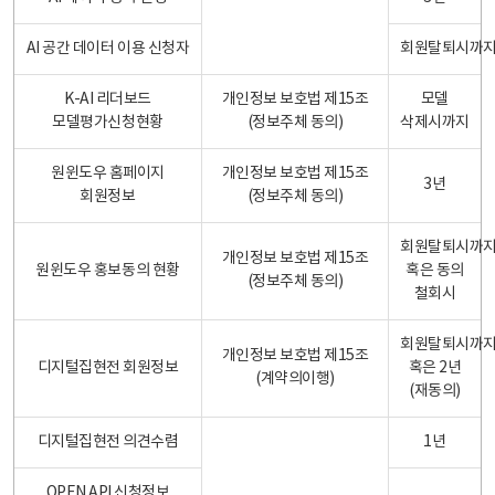
AI 공간 데이터 이용 신청자
회원탈퇴시까
K-AI 리더보드
개인정보 보호법 제15조
모델
모델평가신청현황
(정보주체 동의)
삭제시까지
원윈도우 홈페이지
개인정보 보호법 제15조
3년
회원정보
(정보주체 동의)
회원탈퇴시까
개인정보 보호법 제15조
원윈도우 홍보동의 현황
혹은 동의
(정보주체 동의)
철회시
회원탈퇴시까
개인정보 보호법 제15조
디지털집현전 회원정보
혹은 2년
(계약의이행)
(재동의)
디지털집현전 의견수렴
1년
OPEN API 신청정보