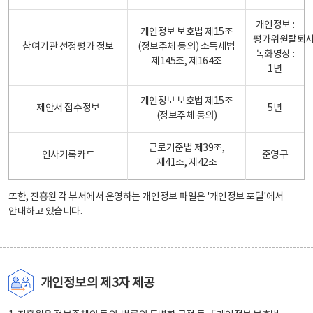
개인정보 :
개인정보 보호법 제15조
평가위원탈퇴
참여기관 선정평가 정보
(정보주체 동의) 소득세법
녹화영상 :
제145조, 제164조
1년
개인정보 보호법 제15조
제안서 접수정보
5년
(정보주체 동의)
근로기준법 제39조,
인사기록카드
준영구
제41조, 제42조
또한, 진흥원 각 부서에서 운영하는 개인정보 파일은
'개인정보 포털'
에서
안내하고 있습니다.
개인정보의 제3자 제공