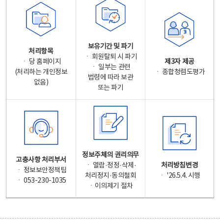
보유기간 및 파기
처리항목
ㆍ 회원탈퇴 시 파기
ㆍ 당 홈페이지
제3자 제공
ㆍ 일부는 관련
(처리하는 개인정보
ㆍ 종합청렴도평가
법령에 따라 보관
없음)
또는 파기
정보주체의 권리의무
고충사항 처리부서
ㆍ 열람·정정·삭제·
처리방침변경
ㆍ 정보보안정책팀
처리정지·동의철회
ㆍ '26.5.4. 시행
ㆍ 053-230-1035
ㆍ이의제기 절차