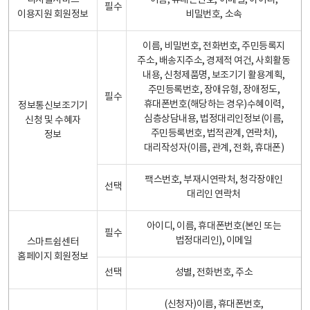
디지털서비스
이름, 휴대폰번호, 이메일, 아이디,
필수
이용지원 회원정보
비밀번호, 소속
이름, 비밀번호, 전화번호, 주민등록지
주소, 배송지주소, 경제적 여건, 사회활동
내용, 신청제품명, 보조기기 활용계획,
주민등록번호, 장애유형, 장애정도,
필수
휴대폰번호(해당하는 경우)수혜이력,
정보통신보조기기
심층상담내용, 법정대리인정보(이름,
신청 및 수혜자
주민등록번호, 법적관계, 연락처),
정보
대리작성자(이름, 관계, 전화, 휴대폰)
팩스번호, 부재시연락처, 청각장애인
선택
대리인 연락처
아이디, 이름, 휴대폰번호(본인 또는
필수
법정대리인), 이메일
스마트쉼센터
홈페이지 회원정보
선택
성별, 전화번호, 주소
(신청자)이름, 휴대폰번호,