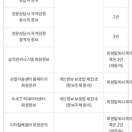
응답자 정보
전문상담사 자격검정
1년
응시자 정보
전문상담사 자격검정
3년
합격자 정보
회원탈퇴시까
실적관리시스템 회원정보
혹은 2년
(재동의)
손말이음센터 홈페이지
개인정보 보호법 제15조
회원탈퇴시까
회원관리
(정보주체 동의)
K-ICT 빅데이터센터
개인정보 보호법 제15조
회원탈퇴시까
회원정보
(정보주체 동의)
회원탈퇴시까
디지털배움터 회원관리
혹은 2년
(미접속)