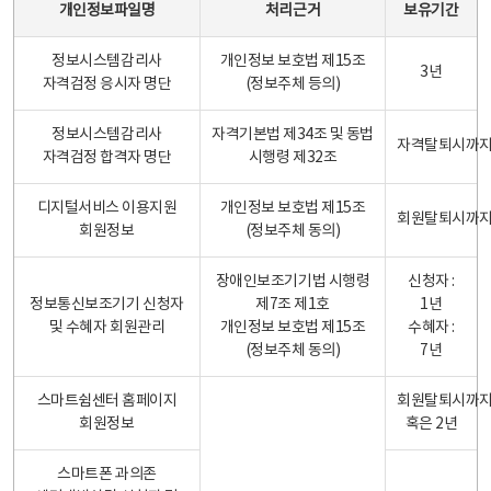
개인정보파일명
처리근거
보유기간
정보시스템감리사
개인정보 보호법 제15조
3년
자격검정 응시자 명단
(정보주체 등의)
정보시스템감리사
자격기본법 제34조 및 동법
자격탈퇴시까
자격검정 합격자 명단
시행령 제32조
디지털서비스 이용지원
개인정보 보호법 제15조
회원탈퇴시까
회원정보
(정보주체 동의)
장애인보조기기법 시행령
신청자 :
정보통신보조기기 신청자
제7조 제1호
1년
및 수혜자 회원관리
개인정보 보호법 제15조
수혜자 :
(정보주체 동의)
7년
스마트쉼센터 홈페이지
회원탈퇴시까
회원정보
혹은 2년
스마트폰 과의존