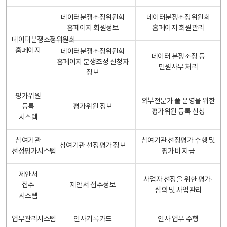
데이터분쟁조정위원회
데이터분쟁조정위원회
홈페이지 회원정보
홈페이지 회원관리
데이터분쟁조정위원회
홈페이지
데이터분쟁조정위원회
데이터 분쟁조정 등
홈페이지 분쟁조정 신청자
민원사무 처리
정보
평가위원
외부전문가 풀 운영을 위한
등록
평가위원 정보
평가위원 등록 신청
시스템
참여기관
참여기관 선정평가 수행 및
참여기관 선정평가 정보
선정평가시스템
평가비 지급
제안서
사업자 선정을 위한 평가·
접수
제안서 접수정보
심의 및 사업관리
시스템
업무관리시스템
인사기록카드
인사 업무 수행