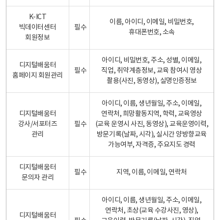
K-ICT
이름, 아이디, 이메일, 비밀번호,
빅데이터센터
필수
휴대폰번호, 소속
회원정보
아이디, 비밀번호, 주소, 성별, 이메일,
디지털배움터
필수
직업, 취약계층정보, 교육 참여시 영상
홈페이지 회원관리
촬용(사진, 동영상), 실명인증정보
아이디, 이름, 생년월일, 주소, 이메일,
디지털배움터
연락처, 희망활동지역, 학력, 교육영상
강사/서포터즈
필수
(교육 운영시 사진, 동영상), 교육운영이력,
관리
방문기록(날짜, 시각), 실시간 양방향교육
가능여부, 자격증, 주요지도 경력
디지털배움터
필수
지역, 이름, 이메일, 연락처
문의자 관리
아이디, 이름, 생년월일, 주소, 이메일,
연락처, 초상(교육 수강사진, 영상),
디지털배움터