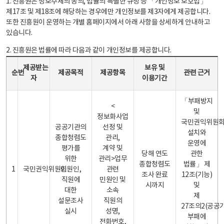
1. 진흥원은 정보주체의 동의, 법률의 특별한 규정 등 「개인정보 보호법」
제17조 및 제18조에 해당하는 경우에만 개인정보를 제3자에게 제공합니다.
또한 진흥원이 운영하는 개별 홈페이지에서 아래 사항을 상세하게 안내하고
있습니다.
2. 진흥원은 법률에 따라 다음과 같이 개인정보를 제공합니다.
개인정보 제공 안내표 - 순번, 제공받는자, 제공목적, 제공항목, 보유 및 이용기간 관련 근거로 구성
제공받는
보유 및
순번
제공목적
제공항목
관련 근거
자
이용기간
「부패방지
<
및
정보화사업
국민권익위원
공공기관의
선정 및
설치와
종합청렴도
관리,
운영에
평가를
계약 및
당해 연도
관한
위한
관리>업무
종합청렴도
법률」 제
1
국민권익위원회
민원인,
관련
조사 완료
12조(기능)
직원에
민원인 및
시까지
및
대한
소속
제
설문조사
직원의
27조의2(공공
실시
성명,
부패에
전화번호,