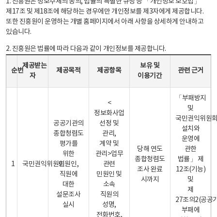
1. 진흥원은 정보주체의 동의, 법률의 특별한 규정 등 「개인정보 보호법」
제17조 및 제18조에 해당하는 경우에만 개인정보를 제3자에게 제공합니다.
또한 진흥원이 운영하는 개별 홈페이지에서 아래 사항을 상세하게 안내하고
있습니다.
2. 진흥원은 법률에 따라 다음과 같이 개인정보를 제공합니다.
개인정보 제공 안내표 - 순번, 제공받는자, 제공목적, 제공항목, 보유 및 이용기간 관련 근거로 구성
제공받는
보유 및
순번
제공목적
제공항목
관련 근거
자
이용기간
「부패방지
<
및
정보화사업
국민권익위원
공공기관의
선정 및
설치와
종합청렴도
관리,
운영에
평가를
계약 및
당해 연도
관한
위한
관리>업무
종합청렴도
법률」 제
1
국민권익위원회
민원인,
관련
조사 완료
12조(기능)
직원에
민원인 및
시까지
및
대한
소속
제
설문조사
직원의
27조의2(공공
실시
성명,
부패에
전화번호,