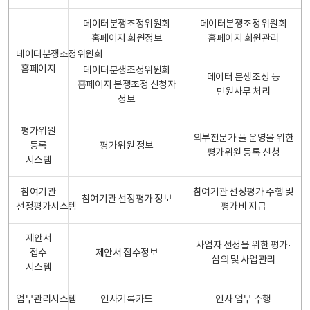
데이터분쟁조정위원회
데이터분쟁조정위원회
홈페이지 회원정보
홈페이지 회원관리
데이터분쟁조정위원회
홈페이지
데이터분쟁조정위원회
데이터 분쟁조정 등
홈페이지 분쟁조정 신청자
민원사무 처리
정보
평가위원
외부전문가 풀 운영을 위한
등록
평가위원 정보
평가위원 등록 신청
시스템
참여기관
참여기관 선정평가 수행 및
참여기관 선정평가 정보
선정평가시스템
평가비 지급
제안서
사업자 선정을 위한 평가·
접수
제안서 접수정보
심의 및 사업관리
시스템
업무관리시스템
인사기록카드
인사 업무 수행