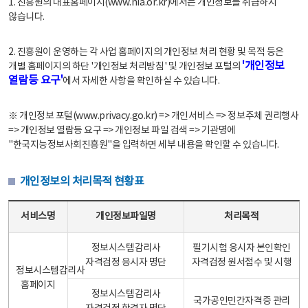
1. 진흥원의 대표홈페이지(www.nia.or.kr)에서는 개인정보를 취급하지
않습니다.
2. 진흥원이 운영하는 각 사업 홈페이지의 개인정보 처리 현황 및 목적 등은
'개인정보
개별 홈페이지의 하단 '개인정보 처리방침' 및 개인정보 포털의
열람등 요구'
에서 자세한 사항을 확인하실 수 있습니다.
※ 개인정보 포털(www.privacy.go.kr) => 개인서비스 => 정보주체 권리행사
=> 개인정보 열람등 요구 => 개인정보 파일 검색 => 기관명에
"한국지능정보사회진흥원"을 입력하면 세부 내용을 확인할 수 있습니다.
개인정보의 처리목적 현황표
개인정보의 처리목적 현황표 - 서비스명, 개인정보파일명, 처리목적으로 구성
서비스명
개인정보파일명
처리목적
정보시스템감리사
필기시험 응시자 본인확인
자격검정 응시자 명단
자격검정 원서접수 및 시행
정보시스템감리사
홈페이지
정보시스템감리사
국가공인민간자격증 관리