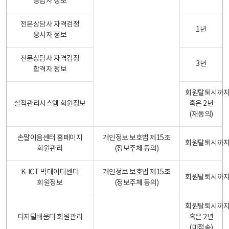
응답자 정보
전문상담사 자격검정
1년
응시자 정보
전문상담사 자격검정
3년
합격자 정보
회원탈퇴시까
실적관리시스템 회원정보
혹은 2년
(재동의)
손말이음센터 홈페이지
개인정보 보호법 제15조
회원탈퇴시까
회원관리
(정보주체 동의)
K-ICT 빅데이터센터
개인정보 보호법 제15조
회원탈퇴시까
회원정보
(정보주체 동의)
회원탈퇴시까
디지털배움터 회원관리
혹은 2년
(미접속)