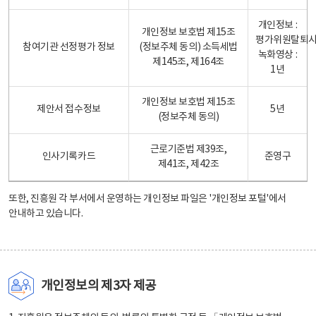
개인정보 :
개인정보 보호법 제15조
평가위원탈퇴
참여기관 선정평가 정보
(정보주체 동의) 소득세법
녹화영상 :
제145조, 제164조
1년
개인정보 보호법 제15조
제안서 접수정보
5년
(정보주체 동의)
근로기준법 제39조,
인사기록카드
준영구
제41조, 제42조
또한, 진흥원 각 부서에서 운영하는 개인정보 파일은
'개인정보 포털'
에서
안내하고 있습니다.
개인정보의 제3자 제공