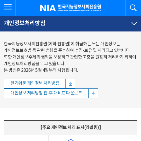
본문
전체메뉴
전체메뉴 열기
검
한국지능정보사회진흥원
바로가기
바로가기
개인정보처리방침
한국지능정보사회진흥원(이하 진흥원)이 취급하는 모든 개인정보는
개인정보보호법 등 관련 법령을 준수하여 수집·보유 및 처리되고 있습니다.
또한 개인정보주체의 권익을 보장하고 관련한 고충을 원활히 처리하기 위하여
개인정보처리방침을 두고 있습니다.
본 방침은 2026년 5월 4일부터 시행됩니다.
알기쉬운 개인정보 처리방침
개인정보 처리방침 전·후 대비표 다운로드
주요 개인정보 처리 표시(라벨링) - 주요 개인정보 처리 표시를 나타내는표
【주요 개인정보 처리 표시(라벨링)】