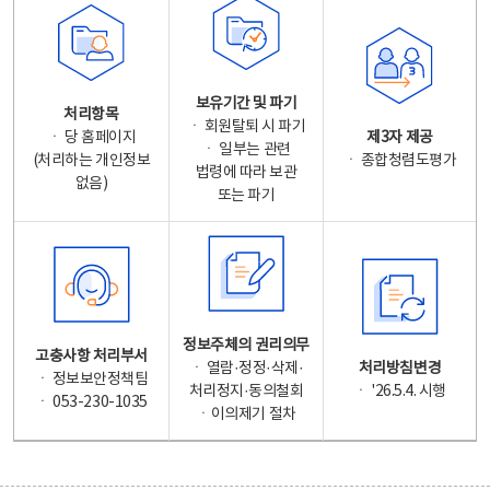
보유기간 및 파기
처리항목
ㆍ 회원탈퇴 시 파기
ㆍ 당 홈페이지
제3자 제공
ㆍ 일부는 관련
(처리하는 개인정보
ㆍ 종합청렴도평가
법령에 따라 보관
없음)
또는 파기
정보주체의 권리의무
고충사항 처리부서
ㆍ 열람·정정·삭제·
처리방침변경
ㆍ 정보보안정책팀
처리정지·동의철회
ㆍ '26.5.4. 시행
ㆍ 053-230-1035
ㆍ이의제기 절차