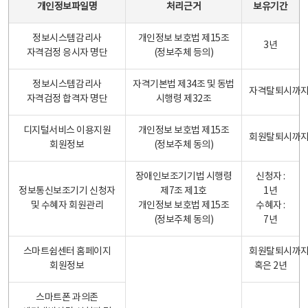
개인정보파일명
처리근거
보유기간
정보시스템감리사
개인정보 보호법 제15조
3년
자격검정 응시자 명단
(정보주체 등의)
정보시스템감리사
자격기본법 제34조 및 동법
자격탈퇴시까
자격검정 합격자 명단
시행령 제32조
디지털서비스 이용지원
개인정보 보호법 제15조
회원탈퇴시까
회원정보
(정보주체 동의)
장애인보조기기법 시행령
신청자 :
정보통신보조기기 신청자
제7조 제1호
1년
및 수혜자 회원관리
개인정보 보호법 제15조
수혜자 :
(정보주체 동의)
7년
스마트쉼센터 홈페이지
회원탈퇴시까
회원정보
혹은 2년
스마트폰 과의존