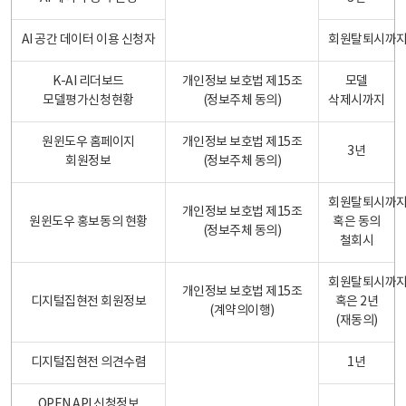
AI 공간 데이터 이용 신청자
회원탈퇴시까
K-AI 리더보드
개인정보 보호법 제15조
모델
모델평가신청현황
(정보주체 동의)
삭제시까지
원윈도우 홈페이지
개인정보 보호법 제15조
3년
회원정보
(정보주체 동의)
회원탈퇴시까
개인정보 보호법 제15조
원윈도우 홍보동의 현황
혹은 동의
(정보주체 동의)
철회시
회원탈퇴시까
개인정보 보호법 제15조
디지털집현전 회원정보
혹은 2년
(계약의이행)
(재동의)
디지털집현전 의견수렴
1년
OPEN API 신청정보