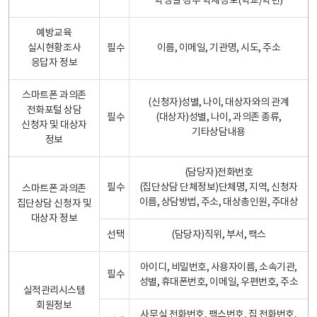
학생일 경우 학제정보(학교/학년)
예방교육
실시현황조사
필수
이름, 이메일, 기관명, 시도, 주소
응답자 정보
스마트폰 과의존
(신청자)성별, 나이, 대상자와의 관계
전화포털 상담
필수
(대상자)성별, 나이, 과의존 종류,
신청자 및 대상자
기타상담내용
정보
(담당자)전화번호
필수
(집단상담 단체정보)단체명, 지역, 신청자
스마트폰 과의존
이름, 상담방법, 주소, 대상총인원, 주대상
집단상담 신청자 및
대상자 정보
선택
(담당자)직위, 부서, 팩스
아이디, 비밀번호, 사용자이름, 소속기관,
필수
성별, 휴대폰번호, 이메일, 우편번호, 주소
실적관리시스템
회원정보
사무실 전화번호, 팩스번호, 집 전화번호,