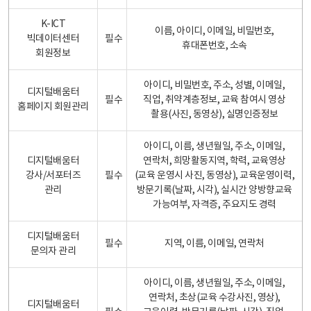
K-ICT
이름, 아이디, 이메일, 비밀번호,
빅데이터센터
필수
휴대폰번호, 소속
회원정보
아이디, 비밀번호, 주소, 성별, 이메일,
디지털배움터
필수
직업, 취약계층정보, 교육 참여시 영상
홈페이지 회원관리
촬용(사진, 동영상), 실명인증정보
아이디, 이름, 생년월일, 주소, 이메일,
디지털배움터
연락처, 희망활동지역, 학력, 교육영상
강사/서포터즈
필수
(교육 운영시 사진, 동영상), 교육운영이력,
관리
방문기록(날짜, 시각), 실시간 양방향교육
가능여부, 자격증, 주요지도 경력
디지털배움터
필수
지역, 이름, 이메일, 연락처
문의자 관리
아이디, 이름, 생년월일, 주소, 이메일,
연락처, 초상(교육 수강사진, 영상),
디지털배움터