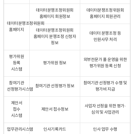
데이터분쟁조정위원회
데이터분쟁조정위원회
홈페이지 회원정보
홈페이지 회원관리
데이터분쟁조정위원회
홈페이지
데이터분쟁조정위원회
데이터 분쟁조정 등
홈페이지 분쟁조정 신청자
민원사무 처리
정보
평가위원
외부전문가 풀 운영을 위한
등록
평가위원 정보
평가위원 등록 신청
시스템
참여기관
참여기관 선정평가 수행 및
참여기관 선정평가 정보
선정평가시스템
평가비 지급
제안서
사업자 선정을 위한 평가·
접수
제안서 접수정보
심의 및 사업관리
시스템
업무관리시스템
인사기록카드
인사 업무 수행