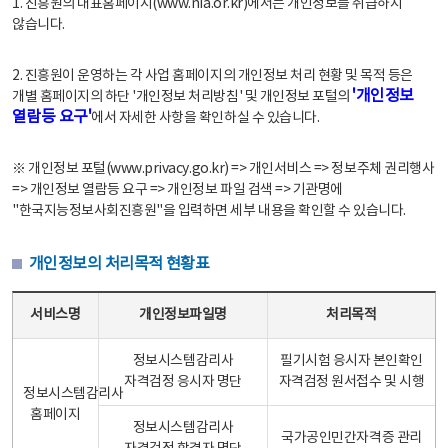
1. 진흥원의 대표홈페이지(www.nia.or.kr)에서는 개인정보를 취급하지
않습니다.
2. 진흥원이 운영하는 각 사업 홈페이지의 개인정보 처리 현황 및 목적 등은
'개인정보
개별 홈페이지의 하단 '개인정보 처리방침' 및 개인정보 포털의
열람등 요구'
에서 자세한 사항을 확인하실 수 있습니다.
※ 개인정보 포털(www.privacy.go.kr) => 개인서비스 => 정보주체 권리행사
=> 개인정보 열람등 요구 => 개인정보 파일 검색 => 기관명에
"한국지능정보사회진흥원"을 입력하면 세부 내용을 확인할 수 있습니다.
개인정보의 처리목적 현황표
개인정보의 처리목적 현황표 - 서비스명, 개인정보파일명, 처리목적으로 구성
서비스명
개인정보파일명
처리목적
정보시스템감리사
필기시험 응시자 본인확인
자격검정 응시자 명단
자격검정 원서접수 및 시행
정보시스템감리사
홈페이지
정보시스템감리사
국가공인민간자격증 관리