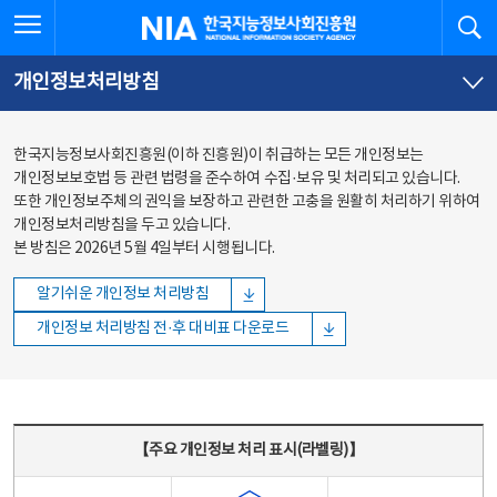
본문
전체메뉴
전체메뉴 열기
검
한국지능정보사회진흥원
바로가기
바로가기
개인정보처리방침
한국지능정보사회진흥원(이하 진흥원)이 취급하는 모든 개인정보는
개인정보보호법 등 관련 법령을 준수하여 수집·보유 및 처리되고 있습니다.
또한 개인정보주체의 권익을 보장하고 관련한 고충을 원활히 처리하기 위하여
개인정보처리방침을 두고 있습니다.
본 방침은 2026년 5월 4일부터 시행됩니다.
알기쉬운 개인정보 처리방침
개인정보 처리방침 전·후 대비표 다운로드
주요 개인정보 처리 표시(라벨링) - 주요 개인정보 처리 표시를 나타내는표
【주요 개인정보 처리 표시(라벨링)】