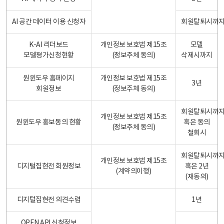
AI 공간 데이터 이용 신청자
회원탈퇴시까
K-AI 리더보드
개인정보 보호법 제15조
모델
모델평가신청현황
(정보주체 동의)
삭제시까지
원윈도우 홈페이지
개인정보 보호법 제15조
3년
회원정보
(정보주체 동의)
회원탈퇴시까
개인정보 보호법 제15조
원윈도우 홍보동의 현황
혹은 동의
(정보주체 동의)
철회시
회원탈퇴시까
개인정보 보호법 제15조
디지털집현전 회원정보
혹은 2년
(계약의이행)
(재동의)
디지털집현전 의견수렴
1년
OPEN API 신청정보