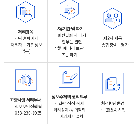
보유기간 및 파기
처리항목
ㆍ 회원탈퇴 시 파기
ㆍ 당 홈페이지
제3자 제공
ㆍ 일부는 관련
(처리하는 개인정보
ㆍ 종합청렴도평가
법령에 따라 보관
없음)
또는 파기
정보주체의 권리의무
고충사항 처리부서
ㆍ 열람·정정·삭제·
처리방침변경
ㆍ 정보보안정책팀
처리정지·동의철회
ㆍ '26.5.4. 시행
ㆍ 053-230-1035
ㆍ이의제기 절차