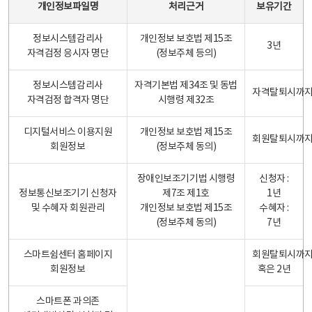
개인정보파일명
처리근거
보유기간
정보시스템감리사
개인정보 보호법 제15조
3년
자격검정 응시자 명단
(정보주체 등의)
정보시스템감리사
자격기본법 제34조 및 동법
자격탈퇴시까
자격검정 합격자 명단
시행령 제32조
디지털서비스 이용지원
개인정보 보호법 제15조
회원탈퇴시까
회원정보
(정보주체 동의)
장애인보조기기법 시행령
신청자 :
정보통신보조기기 신청자
제7조 제1호
1년
및 수혜자 회원관리
개인정보 보호법 제15조
수혜자 :
(정보주체 동의)
7년
스마트쉼센터 홈페이지
회원탈퇴시까
회원정보
혹은 2년
스마트폰 과의존