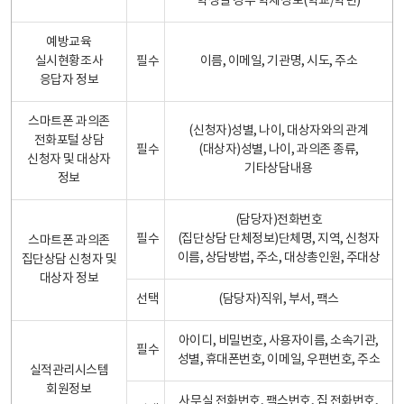
학생일 경우 학제정보(학교/학년)
예방교육
실시현황조사
필수
이름, 이메일, 기관명, 시도, 주소
응답자 정보
스마트폰 과의존
(신청자)성별, 나이, 대상자와의 관계
전화포털 상담
필수
(대상자)성별, 나이, 과의존 종류,
신청자 및 대상자
기타상담내용
정보
(담당자)전화번호
필수
(집단상담 단체정보)단체명, 지역, 신청자
스마트폰 과의존
이름, 상담방법, 주소, 대상총인원, 주대상
집단상담 신청자 및
대상자 정보
선택
(담당자)직위, 부서, 팩스
아이디, 비밀번호, 사용자이름, 소속기관,
필수
성별, 휴대폰번호, 이메일, 우편번호, 주소
실적관리시스템
회원정보
사무실 전화번호, 팩스번호, 집 전화번호,