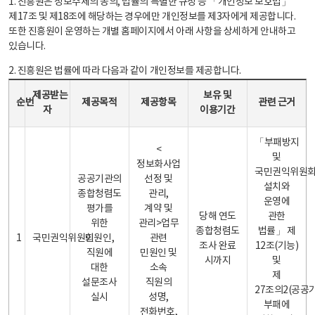
1. 진흥원은 정보주체의 동의, 법률의 특별한 규정 등 「개인정보 보호법」
제17조 및 제18조에 해당하는 경우에만 개인정보를 제3자에게 제공합니다.
또한 진흥원이 운영하는 개별 홈페이지에서 아래 사항을 상세하게 안내하고
있습니다.
2. 진흥원은 법률에 따라 다음과 같이 개인정보를 제공합니다.
개인정보 제공 안내표 - 순번, 제공받는자, 제공목적, 제공항목, 보유 및 이용기간 관련 근거로 구성
제공받는
보유 및
순번
제공목적
제공항목
관련 근거
자
이용기간
「부패방지
<
및
정보화사업
국민권익위원
공공기관의
선정 및
설치와
종합청렴도
관리,
운영에
평가를
계약 및
당해 연도
관한
위한
관리>업무
종합청렴도
법률」 제
1
국민권익위원회
민원인,
관련
조사 완료
12조(기능)
직원에
민원인 및
시까지
및
대한
소속
제
설문조사
직원의
27조의2(공공
실시
성명,
부패에
전화번호,