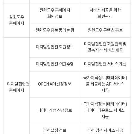
원윈도우 홈페이지
서비스 제공을 위한
회원정보
회원관리
원윈도우
홈페이지
원윈도우 홍보동의 현황
원윈도우 콘텐츠 홍보
디지털집현전 회원관리 및
디지털집현전 회원정보
맞춤지식 서비스 제공
디지털집현전 의견수렴
디지털집현전 서비스 개선
국가지식정보(메타데이터)
디지털집현전
OPEN API 신청정보
를 제공하는 API 서비스
홈페이지
제공
국가지식정보(메타데이터)
데이터개방 신청정보
데이터 다운로드 서비스
제공
추천설정 정보
추천 검색 서비스 제공