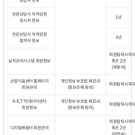
응답자 정보
전문상담사 자격검정
1년
응시자 정보
전문상담사 자격검정
3년
합격자 정보
회원탈퇴시까
실적관리시스템 회원정보
혹은 2년
(재동의)
손말이음센터 홈페이지
개인정보 보호법 제15조
회원탈퇴시까
회원관리
(정보주체 동의)
K-ICT 빅데이터센터
개인정보 보호법 제15조
회원탈퇴시까
회원정보
(정보주체 동의)
회원탈퇴시까
디지털배움터 회원관리
혹은 2년
(미접속)