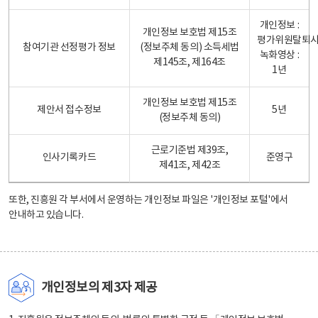
개인정보 :
개인정보 보호법 제15조
평가위원탈퇴
참여기관 선정평가 정보
(정보주체 동의) 소득세법
녹화영상 :
제145조, 제164조
1년
개인정보 보호법 제15조
제안서 접수정보
5년
(정보주체 동의)
근로기준법 제39조,
인사기록카드
준영구
제41조, 제42조
또한, 진흥원 각 부서에서 운영하는 개인정보 파일은
'개인정보 포털'
에서
안내하고 있습니다.
개인정보의 제3자 제공