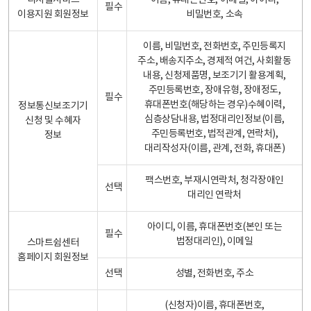
디지털서비스
이름, 휴대폰번호, 이메일, 아이디,
필수
이용지원 회원정보
비밀번호, 소속
이름, 비밀번호, 전화번호, 주민등록지
주소, 배송지주소, 경제적 여건, 사회활동
내용, 신청제품명, 보조기기 활용계획,
주민등록번호, 장애유형, 장애정도,
필수
휴대폰번호(해당하는 경우)수혜이력,
정보통신보조기기
심층상담내용, 법정대리인정보(이름,
신청 및 수혜자
주민등록번호, 법적관계, 연락처),
정보
대리작성자(이름, 관계, 전화, 휴대폰)
팩스번호, 부재시연락처, 청각장애인
선택
대리인 연락처
아이디, 이름, 휴대폰번호(본인 또는
필수
법정대리인), 이메일
스마트쉼센터
홈페이지 회원정보
선택
성별, 전화번호, 주소
(신청자)이름, 휴대폰번호,