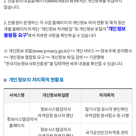
1. 진흥원의 대표홈페이지(www.nia.or.kr)에서는 개인정보를 취급하지
않습니다.
2. 진흥원이 운영하는 각 사업 홈페이지의 개인정보 처리 현황 및 목적 등은
'개인정보
개별 홈페이지의 하단 '개인정보 처리방침' 및 개인정보 포털의
열람등 요구'
에서 자세한 사항을 확인하실 수 있습니다.
※ 개인정보 포털(www.privacy.go.kr) => 개인서비스 => 정보주체 권리행사
=> 개인정보 열람등 요구 => 개인정보 파일 검색 => 기관명에
"한국지능정보사회진흥원"을 입력하면 세부 내용을 확인할 수 있습니다.
개인정보의 처리목적 현황표
개인정보의 처리목적 현황표 - 서비스명, 개인정보파일명, 처리목적으로 구성
서비스명
개인정보파일명
처리목적
정보시스템감리사
필기시험 응시자 본인확인
자격검정 응시자 명단
자격검정 원서접수 및 시행
정보시스템감리사
홈페이지
정보시스템감리사
국가공인민간자격증 관리