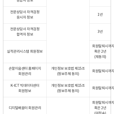
응답자 정보
전문상담사 자격검정
1년
응시자 정보
전문상담사 자격검정
3년
합격자 정보
회원탈퇴시까
실적관리시스템 회원정보
혹은 2년
(재동의)
손말이음센터 홈페이지
개인정보 보호법 제15조
회원탈퇴시까
회원관리
(정보주체 동의)
K-ICT 빅데이터센터
개인정보 보호법 제15조
회원탈퇴시까
회원정보
(정보주체 동의)
회원탈퇴시까
디지털배움터 회원관리
혹은 2년
(미접속)