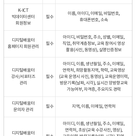
K-ICT
이름, 아이디, 이메일, 비밀번호,
빅데이터센터
필수
휴대폰번호, 소속
회원정보
아이디, 비밀번호, 주소, 성별, 이메일,
디지털배움터
필수
직업, 취약계층정보, 교육 참여시 영상
홈페이지 회원관리
촬용(사진, 동영상), 실명인증정보
아이디, 이름, 생년월일, 주소, 이메일,
디지털배움터
연락처, 희망활동지역, 학력, 교육영상
강사/서포터즈
필수
(교육 운영시 사진, 동영상), 교육운영이력,
관리
방문기록(날짜, 시각), 실시간 양방향교육
가능여부, 자격증, 주요지도 경력
디지털배움터
필수
지역, 이름, 이메일, 연락처
문의자 관리
아이디, 이름, 생년월일, 주소, 이메일,
연락처, 초상(교육 수강사진, 영상),
디지털배움터