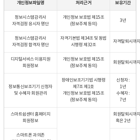
개인정보파일명
처리근거
보유기간
정보시스템감리사
개인정보 보호법 제15조
3년
자격검정 응시자 명단
(정보주체 등의)
정보시스템감리사
자격기본법 제34조 및 동법
자격탈퇴시까
자격검정 합격자 명단
시행령 제32조
디지털서비스 이용지원
개인정보 보호법 제15조
회원탈퇴시까
회원정보
(정보주체 동의)
장애인보조기기법 시행령
신청자 :
정보통신보조기기 신청자
제7조 제1호
1년
및 수혜자 회원관리
개인정보 보호법 제15조
수혜자 :
(정보주체 동의)
7년
스마트쉼센터 홈페이지
회원탈퇴시까
회원정보
혹은 2년
스마트폰 과의존