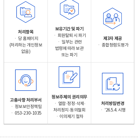
보유기간 및 파기
처리항목
ㆍ 회원탈퇴 시 파기
ㆍ 당 홈페이지
제3자 제공
ㆍ 일부는 관련
(처리하는 개인정보
ㆍ 종합청렴도평가
법령에 따라 보관
없음)
또는 파기
정보주체의 권리의무
고충사항 처리부서
ㆍ 열람·정정·삭제·
처리방침변경
ㆍ 정보보안정책팀
처리정지·동의철회
ㆍ '26.5.4. 시행
ㆍ 053-230-1035
ㆍ이의제기 절차