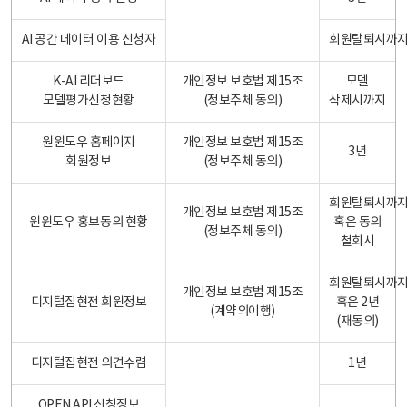
AI 공간 데이터 이용 신청자
회원탈퇴시까
K-AI 리더보드
개인정보 보호법 제15조
모델
모델평가신청현황
(정보주체 동의)
삭제시까지
원윈도우 홈페이지
개인정보 보호법 제15조
3년
회원정보
(정보주체 동의)
회원탈퇴시까
개인정보 보호법 제15조
원윈도우 홍보동의 현황
혹은 동의
(정보주체 동의)
철회시
회원탈퇴시까
개인정보 보호법 제15조
디지털집현전 회원정보
혹은 2년
(계약의이행)
(재동의)
디지털집현전 의견수렴
1년
OPEN API 신청정보