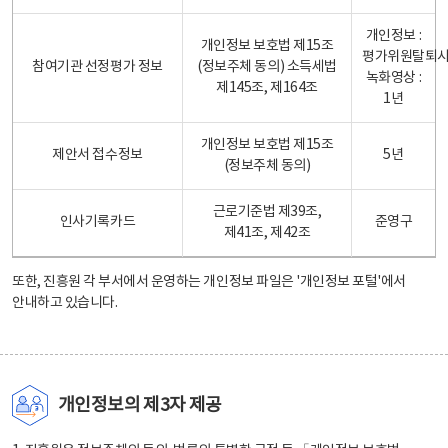
개인정보 :
개인정보 보호법 제15조
평가위원탈퇴
참여기관 선정평가 정보
(정보주체 동의) 소득세법
녹화영상 :
제145조, 제164조
1년
개인정보 보호법 제15조
제안서 접수정보
5년
(정보주체 동의)
근로기준법 제39조,
인사기록카드
준영구
제41조, 제42조
또한, 진흥원 각 부서에서 운영하는 개인정보 파일은
'개인정보 포털'
에서
안내하고 있습니다.
개인정보의 제3자 제공