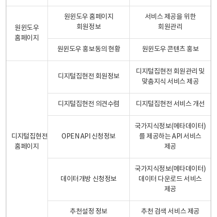
원윈도우 홈페이지
서비스 제공을 위한
회원정보
회원관리
원윈도우
홈페이지
원윈도우 홍보동의 현황
원윈도우 콘텐츠 홍보
디지털집현전 회원관리 및
디지털집현전 회원정보
맞춤지식 서비스 제공
디지털집현전 의견수렴
디지털집현전 서비스 개선
국가지식정보(메타데이터)
디지털집현전
OPEN API 신청정보
를 제공하는 API 서비스
홈페이지
제공
국가지식정보(메타데이터)
데이터개방 신청정보
데이터 다운로드 서비스
제공
추천설정 정보
추천 검색 서비스 제공