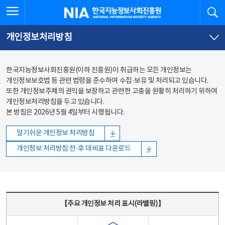
본문
전체메뉴
전체메뉴 열기
검
한국지능정보사회진흥원
바로가기
바로가기
개인정보처리방침
한국지능정보사회진흥원(이하 진흥원)이 취급하는 모든 개인정보는
개인정보보호법 등 관련 법령을 준수하여 수집·보유 및 처리되고 있습니다.
또한 개인정보주체의 권익을 보장하고 관련한 고충을 원활히 처리하기 위하여
개인정보처리방침을 두고 있습니다.
본 방침은 2026년 5월 4일부터 시행됩니다.
알기쉬운 개인정보 처리방침
개인정보 처리방침 전·후 대비표 다운로드
주요 개인정보 처리 표시(라벨링) - 주요 개인정보 처리 표시를 나타내는표
【주요 개인정보 처리 표시(라벨링)】