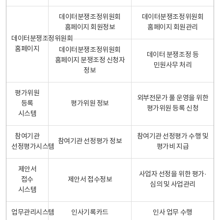
데이터분쟁조정위원회
데이터분쟁조정위원회
홈페이지 회원정보
홈페이지 회원관리
데이터분쟁조정위원회
홈페이지
데이터분쟁조정위원회
데이터 분쟁조정 등
홈페이지 분쟁조정 신청자
민원사무 처리
정보
평가위원
외부전문가 풀 운영을 위한
등록
평가위원 정보
평가위원 등록 신청
시스템
참여기관
참여기관 선정평가 수행 및
참여기관 선정평가 정보
선정평가시스템
평가비 지급
제안서
사업자 선정을 위한 평가·
접수
제안서 접수정보
심의 및 사업관리
시스템
업무관리시스템
인사기록카드
인사 업무 수행