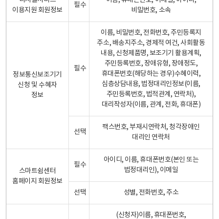
디지털서비스
이름, 휴대폰번호, 이메일, 아이디,
필수
이용지원 회원정보
비밀번호, 소속
이름, 비밀번호, 전화번호, 주민등록지
주소, 배송지주소, 경제적 여건, 사회활동
내용, 신청제품명, 보조기기 활용계획,
주민등록번호, 장애유형, 장애정도,
필수
휴대폰번호(해당하는 경우)수혜이력,
정보통신보조기기
심층상담내용, 법정대리인정보(이름,
신청 및 수혜자
주민등록번호, 법적관계, 연락처),
정보
대리작성자(이름, 관계, 전화, 휴대폰)
팩스번호, 부재시연락처, 청각장애인
선택
대리인 연락처
아이디, 이름, 휴대폰번호(본인 또는
필수
법정대리인), 이메일
스마트쉼센터
홈페이지 회원정보
선택
성별, 전화번호, 주소
(신청자)이름, 휴대폰번호,