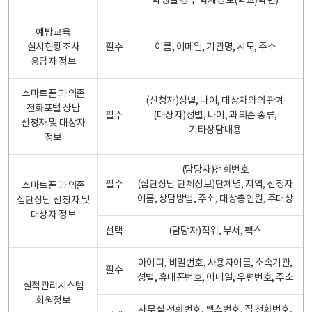
학생일 경우 학제정보(학교/학년)
예방교육
실시현황조사
필수
이름, 이메일, 기관명, 시도, 주소
응답자 정보
스마트폰 과의존
(신청자)성별, 나이, 대상자와의 관계
전화포털 상담
필수
(대상자)성별, 나이, 과의존 종류,
신청자 및 대상자
기타상담내용
정보
(담당자)전화번호
필수
(집단상담 단체정보)단체명, 지역, 신청자
스마트폰 과의존
이름, 상담방법, 주소, 대상총인원, 주대상
집단상담 신청자 및
대상자 정보
선택
(담당자)직위, 부서, 팩스
아이디, 비밀번호, 사용자이름, 소속기관,
필수
성별, 휴대폰번호, 이메일, 우편번호, 주소
실적관리시스템
회원정보
사무실 전화번호, 팩스번호, 집 전화번호,