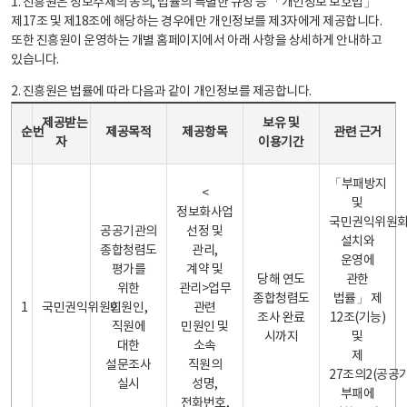
1. 진흥원은 정보주체의 동의, 법률의 특별한 규정 등 「개인정보 보호법」
제17조 및 제18조에 해당하는 경우에만 개인정보를 제3자에게 제공합니다.
또한 진흥원이 운영하는 개별 홈페이지에서 아래 사항을 상세하게 안내하고
있습니다.
2. 진흥원은 법률에 따라 다음과 같이 개인정보를 제공합니다.
개인정보 제공 안내표 - 순번, 제공받는자, 제공목적, 제공항목, 보유 및 이용기간 관련 근거로 구성
제공받는
보유 및
순번
제공목적
제공항목
관련 근거
자
이용기간
「부패방지
<
및
정보화사업
국민권익위원
공공기관의
선정 및
설치와
종합청렴도
관리,
운영에
평가를
계약 및
당해 연도
관한
위한
관리>업무
종합청렴도
법률」 제
1
국민권익위원회
민원인,
관련
조사 완료
12조(기능)
직원에
민원인 및
시까지
및
대한
소속
제
설문조사
직원의
27조의2(공공
실시
성명,
부패에
전화번호,