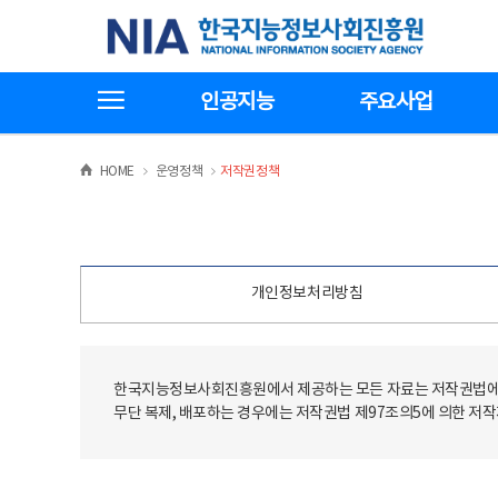
본
전
한국지능정보사회진흥원
문
체
바
메
로
뉴
가
바
전체메뉴보기
기
로
인공지능
주요사업
가
기
>
>
HOME
운영정책
저작권정책
개인정보처리방침
한국지능정보사회진흥원에서 제공하는 모든 자료는 저작권법에 
무단 복제, 배포하는 경우에는 저작권법 제97조의5에 의한 