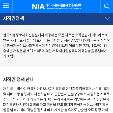
본
전
전체메뉴 열기
검
한국지능정보사회진흥원
문
체
바
메
로
뉴
가
바
저작권정책
기
로
가
기
한국지능정보사회진흥원에서 제공하는 모든 자료는 저작권법에 의하여 보호
받는 저작물로서 별도의 표시 도는 출처를 명시한 경우를 제외하고는 원칙적으
로 한국지능정보사회진흥원에 저작권이 있으며 이를 무단 복제, 배포하는 경
우에는 저작권법 제97조의5에 의한 저작재산권침해죄에 해당함을 유념하시
기 바랍니다.
저작권 정책 안내
개인 또는 법인이 한국지능정보사회진흥원의 컨텐츠를 링크하거나 인용, 복제
및 재배포 등을 통하여 사용하실 때와 통합전자 민원창구에서 제공하는 자료로
수익을 얻거나 이에 상응하는 혜택을 누리고자 하는 경우에는 한국지능정보사
회진흥원과 사전에 협의를 하고 허락을 얻고 출처가 한국지능정보사회진흥원
임을 밝혀야 하며 적법한 절차에 따라 게재한 경우에도 단순한 오류 정정 이외