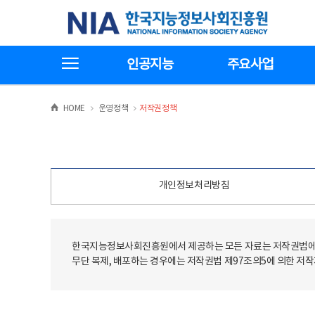
본
전
한국지능정보사회진흥원
문
체
바
메
로
뉴
가
바
전체메뉴보기
기
로
인공지능
주요사업
가
기
>
>
HOME
운영정책
저작권정책
개인정보처리방침
한국지능정보사회진흥원에서 제공하는 모든 자료는 저작권법에 
무단 복제, 배포하는 경우에는 저작권법 제97조의5에 의한 