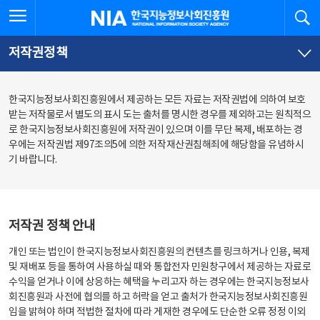
본
전
전체메뉴 열기
검
한국지능정보사회진흥원
문
체
바
메
로
뉴
가
바
저작권정책
기
로
가
기
한국지능정보사회진흥원에서 제공하는 모든 자료는 저작권법에 의하여 보호
받는 저작물로서 별도의 표시 도는 출처를 명시한 경우를 제외하고는 원칙적으
로 한국지능정보사회진흥원에 저작권이 있으며 이를 무단 복제, 배포하는 경
우에는 저작권법 제97조의5에 의한 저작재산권침해죄에 해당함을 유념하시
기 바랍니다.
저작권 정책 안내
개인 또는 법인이 한국지능정보사회진흥원의 컨텐츠를 링크하거나 인용, 복제
및 재배포 등을 통하여 사용하실 때와 통합전자 민원창구에서 제공하는 자료로
수익을 얻거나 이에 상응하는 혜택을 누리고자 하는 경우에는 한국지능정보사
회진흥원과 사전에 협의를 하고 허락을 얻고 출처가 한국지능정보사회진흥원
임을 밝혀야 하며 적법한 절차에 따라 게재한 경우에도 단순한 오류 정정 이외