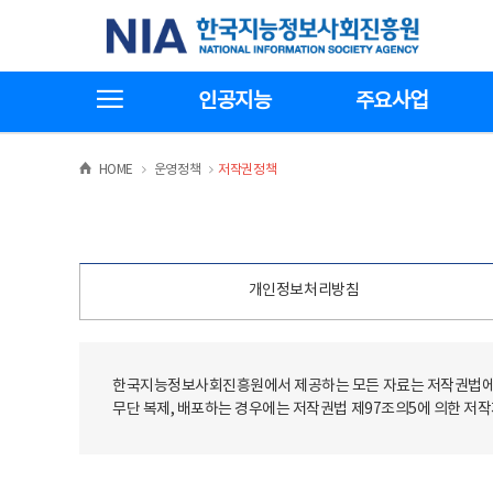
본
전
한국지능정보사회진흥원
문
체
바
메
로
뉴
가
바
전체메뉴보기
기
로
인공지능
주요사업
가
기
>
>
HOME
운영정책
저작권정책
개인정보처리방침
한국지능정보사회진흥원에서 제공하는 모든 자료는 저작권법에 
무단 복제, 배포하는 경우에는 저작권법 제97조의5에 의한 