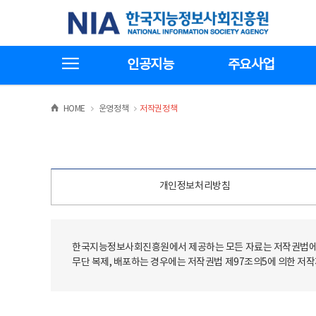
본
전
한국지능정보사회진흥원
문
체
바
메
로
뉴
가
바
전체메뉴보기
기
로
인공지능
주요사업
가
기
>
>
HOME
운영정책
저작권정책
개인정보처리방침
한국지능정보사회진흥원에서 제공하는 모든 자료는 저작권법에 
무단 복제, 배포하는 경우에는 저작권법 제97조의5에 의한 