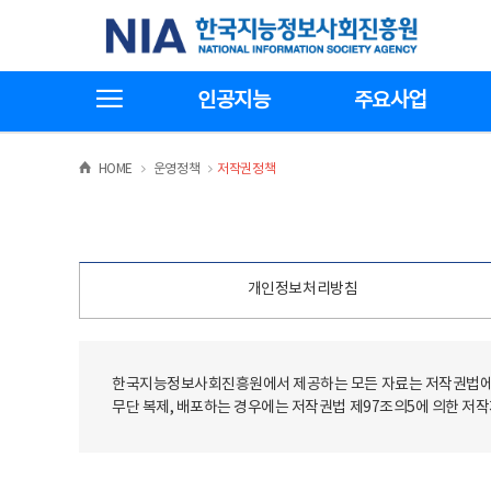
본
전
한국지능정보사회진흥원
문
체
바
메
로
뉴
가
바
전체메뉴보기
기
로
인공지능
주요사업
가
기
>
>
HOME
운영정책
저작권정책
개인정보처리방침
한국지능정보사회진흥원에서 제공하는 모든 자료는 저작권법에 
무단 복제, 배포하는 경우에는 저작권법 제97조의5에 의한 