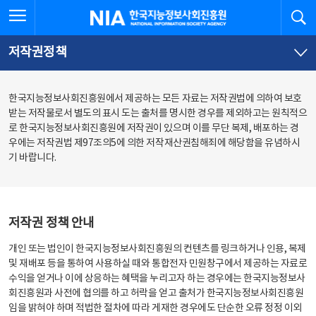
본
전
전체메뉴 열기
검
한국지능정보사회진흥원
문
체
바
메
로
뉴
가
바
저작권정책
기
로
가
기
한국지능정보사회진흥원에서 제공하는 모든 자료는 저작권법에 의하여 보호
받는 저작물로서 별도의 표시 도는 출처를 명시한 경우를 제외하고는 원칙적으
로 한국지능정보사회진흥원에 저작권이 있으며 이를 무단 복제, 배포하는 경
우에는 저작권법 제97조의5에 의한 저작재산권침해죄에 해당함을 유념하시
기 바랍니다.
저작권 정책 안내
개인 또는 법인이 한국지능정보사회진흥원의 컨텐츠를 링크하거나 인용, 복제
및 재배포 등을 통하여 사용하실 때와 통합전자 민원창구에서 제공하는 자료로
수익을 얻거나 이에 상응하는 혜택을 누리고자 하는 경우에는 한국지능정보사
회진흥원과 사전에 협의를 하고 허락을 얻고 출처가 한국지능정보사회진흥원
임을 밝혀야 하며 적법한 절차에 따라 게재한 경우에도 단순한 오류 정정 이외