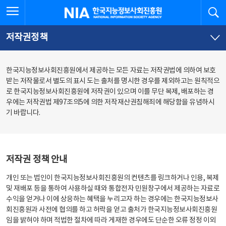
본
전
전체메뉴 열기
검
한국지능정보사회진흥원
문
체
바
메
로
뉴
가
바
저작권정책
기
로
가
기
한국지능정보사회진흥원에서 제공하는 모든 자료는 저작권법에 의하여 보호
받는 저작물로서 별도의 표시 도는 출처를 명시한 경우를 제외하고는 원칙적으
로 한국지능정보사회진흥원에 저작권이 있으며 이를 무단 복제, 배포하는 경
우에는 저작권법 제97조의5에 의한 저작재산권침해죄에 해당함을 유념하시
기 바랍니다.
저작권 정책 안내
개인 또는 법인이 한국지능정보사회진흥원의 컨텐츠를 링크하거나 인용, 복제
및 재배포 등을 통하여 사용하실 때와 통합전자 민원창구에서 제공하는 자료로
수익을 얻거나 이에 상응하는 혜택을 누리고자 하는 경우에는 한국지능정보사
회진흥원과 사전에 협의를 하고 허락을 얻고 출처가 한국지능정보사회진흥원
임을 밝혀야 하며 적법한 절차에 따라 게재한 경우에도 단순한 오류 정정 이외