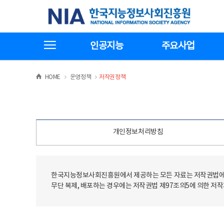
본
전
한국지능정보사회진흥원
문
체
바
메
로
뉴
가
바
전체메뉴보기
기
로
인공지능
주요사업
가
기
>
>
HOME
운영정책
저작권정책
개인정보처리방침
한국지능정보사회진흥원에서 제공하는 모든 자료는 저작권법에 
무단 복제, 배포하는 경우에는 저작권법 제97조의5에 의한 