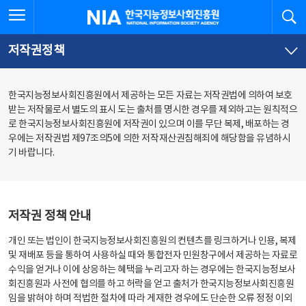
본
전
전체메뉴 열기
검
한국지능정보사회진흥원
문
체
바
메
로
뉴
가
바
저작권정책
기
로
가
기
한국지능정보사회진흥원에서 제공하는 모든 자료는 저작권법에 의하여 보호
받는 저작물로서 별도의 표시 도는 출처를 명시한 경우를 제외하고는 원칙적으
로 한국지능정보사회진흥원에 저작권이 있으며 이를 무단 복제, 배포하는 경
우에는 저작권법 제97조의5에 의한 저작재산권침해죄에 해당함을 유념하시
기 바랍니다.
저작권 정책 안내
개인 또는 법인이 한국지능정보사회진흥원의 컨텐츠를 링크하거나 인용, 복제
및 재배포 등을 통하여 사용하실 때와 통합전자 민원창구에서 제공하는 자료로
수익을 얻거나 이에 상응하는 혜택을 누리고자 하는 경우에는 한국지능정보사
회진흥원과 사전에 협의를 하고 허락을 얻고 출처가 한국지능정보사회진흥원
임을 밝혀야 하며 적법한 절차에 따라 게재한 경우에도 단순한 오류 정정 이외