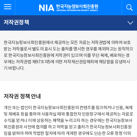
본
전
전체메뉴 열기
검
한국지능정보사회진흥원
문
체
바
메
로
뉴
가
바
저작권정책
기
로
가
기
한국지능정보사회진흥원에서 제공하는 모든 자료는 저작권법에 의하여 보호
받는 저작물로서 별도의 표시 도는 출처를 명시한 경우를 제외하고는 원칙적으
로 한국지능정보사회진흥원에 저작권이 있으며 이를 무단 복제, 배포하는 경
우에는 저작권법 제97조의5에 의한 저작재산권침해죄에 해당함을 유념하시
기 바랍니다.
저작권 정책 안내
개인 또는 법인이 한국지능정보사회진흥원의 컨텐츠를 링크하거나 인용, 복제
및 재배포 등을 통하여 사용하실 때와 통합전자 민원창구에서 제공하는 자료로
수익을 얻거나 이에 상응하는 혜택을 누리고자 하는 경우에는 한국지능정보사
회진흥원과 사전에 협의를 하고 허락을 얻고 출처가 한국지능정보사회진흥원
임을 밝혀야 하며 적법한 절차에 따라 게재한 경우에도 단순한 오류 정정 이외