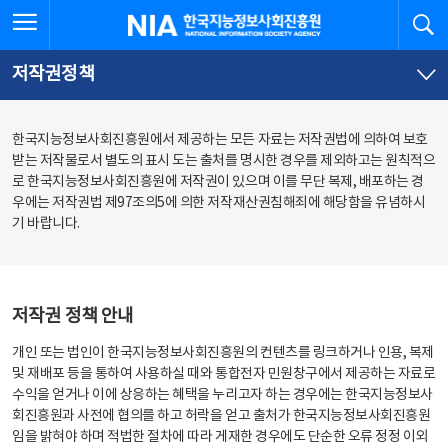
본
전
전체메뉴 열기
검
한국지능정보사회진흥원
문
체
바
메
로
뉴
가
바
저작권정책
기
로
가
기
한국지능정보사회진흥원에서 제공하는 모든 자료는 저작권법에 의하여 보호
받는 저작물로서 별도의 표시 도는 출처를 명시한 경우를 제외하고는 원칙적으
로 한국지능정보사회진흥원에 저작권이 있으며 이를 무단 복제, 배포하는 경
우에는 저작권법 제97조의5에 의한 저작재산권침해죄에 해당함을 유념하시
기 바랍니다.
저작권 정책 안내
개인 또는 법인이 한국지능정보사회진흥원의 컨텐츠를 링크하거나 인용, 복제
및 재배포 등을 통하여 사용하실 때와 통합전자 민원창구에서 제공하는 자료로
수익을 얻거나 이에 상응하는 혜택을 누리고자 하는 경우에는 한국지능정보사
회진흥원과 사전에 협의를 하고 허락을 얻고 출처가 한국지능정보사회진흥원
임을 밝혀야 하며 적법한 절차에 따라 게재한 경우에도 단순한 오류 정정 이외