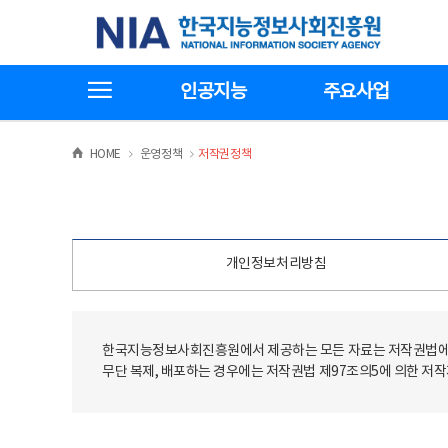
본
전
한국지능정보사회진흥원
문
체
바
메
로
뉴
가
바
전체메뉴보기
기
로
인공지능
주요사업
가
기
>
>
HOME
운영정책
저작권정책
개인정보처리방침
한국지능정보사회진흥원에서 제공하는 모든 자료는 저작권법에 
무단 복제, 배포하는 경우에는 저작권법 제97조의5에 의한 