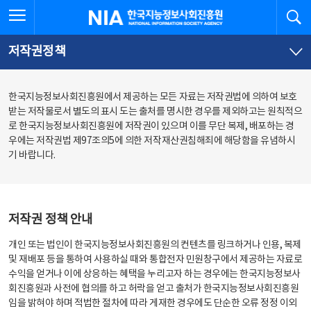
본
전
전체메뉴 열기
검
한국지능정보사회진흥원
문
체
바
메
로
뉴
가
바
저작권정책
기
로
가
기
한국지능정보사회진흥원에서 제공하는 모든 자료는 저작권법에 의하여 보호
받는 저작물로서 별도의 표시 도는 출처를 명시한 경우를 제외하고는 원칙적으
로 한국지능정보사회진흥원에 저작권이 있으며 이를 무단 복제, 배포하는 경
우에는 저작권법 제97조의5에 의한 저작재산권침해죄에 해당함을 유념하시
기 바랍니다.
저작권 정책 안내
개인 또는 법인이 한국지능정보사회진흥원의 컨텐츠를 링크하거나 인용, 복제
및 재배포 등을 통하여 사용하실 때와 통합전자 민원창구에서 제공하는 자료로
수익을 얻거나 이에 상응하는 혜택을 누리고자 하는 경우에는 한국지능정보사
회진흥원과 사전에 협의를 하고 허락을 얻고 출처가 한국지능정보사회진흥원
임을 밝혀야 하며 적법한 절차에 따라 게재한 경우에도 단순한 오류 정정 이외