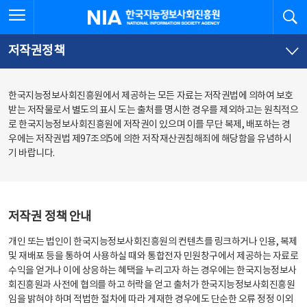
본
전
전체메뉴 열기
검
한국지능정보사회진흥원
문
체
바
메
로
뉴
가
바
저작권정책
기
로
가
기
한국지능정보사회진흥원에서 제공하는 모든 자료는 저작권법에 의하여 보호
받는 저작물로서 별도의 표시 도는 출처를 명시한 경우를 제외하고는 원칙적으
로 한국지능정보사회진흥원에 저작권이 있으며 이를 무단 복제, 배포하는 경
우에는 저작권법 제97조의5에 의한 저작재산권침해죄에 해당함을 유념하시
기 바랍니다.
저작권 정책 안내
개인 또는 법인이 한국지능정보사회진흥원의 컨텐츠를 링크하거나 인용, 복제
및 재배포 등을 통하여 사용하실 때와 통합전자 민원창구에서 제공하는 자료로
수익을 얻거나 이에 상응하는 혜택을 누리고자 하는 경우에는 한국지능정보사
회진흥원과 사전에 협의를 하고 허락을 얻고 출처가 한국지능정보사회진흥원
임을 밝혀야 하며 적법한 절차에 따라 게재한 경우에도 단순한 오류 정정 이외