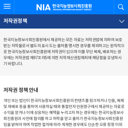
본
전
전체메뉴 열기
검
한국지능정보사회진흥원
문
체
바
메
로
뉴
가
바
저작권정책
기
로
가
기
한국지능정보사회진흥원에서 제공하는 모든 자료는 저작권법에 의하여 보호
받는 저작물로서 별도의 표시 도는 출처를 명시한 경우를 제외하고는 원칙적으
로 한국지능정보사회진흥원에 저작권이 있으며 이를 무단 복제, 배포하는 경
우에는 저작권법 제97조의5에 의한 저작재산권침해죄에 해당함을 유념하시
기 바랍니다.
저작권 정책 안내
개인 또는 법인이 한국지능정보사회진흥원의 컨텐츠를 링크하거나 인용, 복제
및 재배포 등을 통하여 사용하실 때와 통합전자 민원창구에서 제공하는 자료로
수익을 얻거나 이에 상응하는 혜택을 누리고자 하는 경우에는 한국지능정보사
회진흥원과 사전에 협의를 하고 허락을 얻고 출처가 한국지능정보사회진흥원
임을 밝혀야 하며 적법한 절차에 따라 게재한 경우에도 단순한 오류 정정 이외