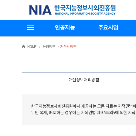
본
전
한국지능정보사회진흥원
문
체
바
메
로
뉴
가
바
전체메뉴보기
기
로
인공지능
주요사업
가
기
>
>
HOME
운영정책
저작권정책
개인정보처리방침
한국지능정보사회진흥원에서 제공하는 모든 자료는 저작권법에 
무단 복제, 배포하는 경우에는 저작권법 제97조의5에 의한 