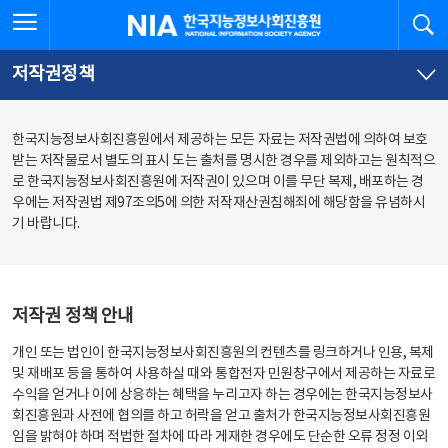
본
전
전체메뉴 열기
검
한국지능정보사회진흥원
문
체
바
메
로
뉴
가
바
저작권정책
기
로
가
기
한국지능정보사회진흥원에서 제공하는 모든 자료는 저작권법에 의하여 보호
받는 저작물로서 별도의 표시 도는 출처를 명시한 경우를 제외하고는 원칙적으
로 한국지능정보사회진흥원에 저작권이 있으며 이를 무단 복제, 배포하는 경
우에는 저작권법 제97조의5에 의한 저작재산권침해죄에 해당함을 유념하시
기 바랍니다.
저작권 정책 안내
개인 또는 법인이 한국지능정보사회진흥원의 컨텐츠를 링크하거나 인용, 복제
및 재배포 등을 통하여 사용하실 때와 통합전자 민원창구에서 제공하는 자료로
수익을 얻거나 이에 상응하는 혜택을 누리고자 하는 경우에는 한국지능정보사
회진흥원과 사전에 협의를 하고 허락을 얻고 출처가 한국지능정보사회진흥원
임을 밝혀야 하며 적법한 절차에 따라 게재한 경우에도 단순한 오류 정정 이외