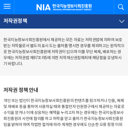
본
전
전체메뉴 열기
검
한국지능정보사회진흥원
문
체
바
메
로
뉴
가
바
저작권정책
기
로
가
기
한국지능정보사회진흥원에서 제공하는 모든 자료는 저작권법에 의하여 보호
받는 저작물로서 별도의 표시 도는 출처를 명시한 경우를 제외하고는 원칙적으
로 한국지능정보사회진흥원에 저작권이 있으며 이를 무단 복제, 배포하는 경
우에는 저작권법 제97조의5에 의한 저작재산권침해죄에 해당함을 유념하시
기 바랍니다.
저작권 정책 안내
개인 또는 법인이 한국지능정보사회진흥원의 컨텐츠를 링크하거나 인용, 복제
및 재배포 등을 통하여 사용하실 때와 통합전자 민원창구에서 제공하는 자료로
수익을 얻거나 이에 상응하는 혜택을 누리고자 하는 경우에는 한국지능정보사
회진흥원과 사전에 협의를 하고 허락을 얻고 출처가 한국지능정보사회진흥원
임을 밝혀야 하며 적법한 절차에 따라 게재한 경우에도 단순한 오류 정정 이외