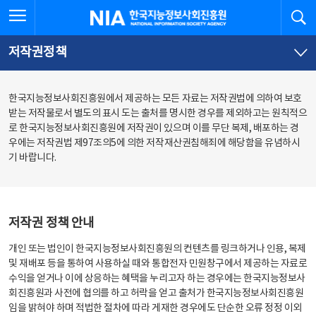
본
전
전체메뉴 열기
검
한국지능정보사회진흥원
문
체
바
메
로
뉴
가
바
저작권정책
기
로
가
기
한국지능정보사회진흥원에서 제공하는 모든 자료는 저작권법에 의하여 보호
받는 저작물로서 별도의 표시 도는 출처를 명시한 경우를 제외하고는 원칙적으
로 한국지능정보사회진흥원에 저작권이 있으며 이를 무단 복제, 배포하는 경
우에는 저작권법 제97조의5에 의한 저작재산권침해죄에 해당함을 유념하시
기 바랍니다.
저작권 정책 안내
개인 또는 법인이 한국지능정보사회진흥원의 컨텐츠를 링크하거나 인용, 복제
및 재배포 등을 통하여 사용하실 때와 통합전자 민원창구에서 제공하는 자료로
수익을 얻거나 이에 상응하는 혜택을 누리고자 하는 경우에는 한국지능정보사
회진흥원과 사전에 협의를 하고 허락을 얻고 출처가 한국지능정보사회진흥원
임을 밝혀야 하며 적법한 절차에 따라 게재한 경우에도 단순한 오류 정정 이외