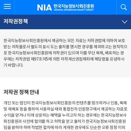
본
전
전체메뉴 열기
검
한국지능정보사회진흥원
문
체
바
메
로
뉴
가
바
저작권정책
기
로
가
기
한국지능정보사회진흥원에서 제공하는 모든 자료는 저작권법에 의하여 보호
받는 저작물로서 별도의 표시 도는 출처를 명시한 경우를 제외하고는 원칙적으
로 한국지능정보사회진흥원에 저작권이 있으며 이를 무단 복제, 배포하는 경
우에는 저작권법 제97조의5에 의한 저작재산권침해죄에 해당함을 유념하시
기 바랍니다.
저작권 정책 안내
개인 또는 법인이 한국지능정보사회진흥원의 컨텐츠를 링크하거나 인용, 복제
및 재배포 등을 통하여 사용하실 때와 통합전자 민원창구에서 제공하는 자료로
수익을 얻거나 이에 상응하는 혜택을 누리고자 하는 경우에는 한국지능정보사
회진흥원과 사전에 협의를 하고 허락을 얻고 출처가 한국지능정보사회진흥원
임을 밝혀야 하며 적법한 절차에 따라 게재한 경우에도 단순한 오류 정정 이외