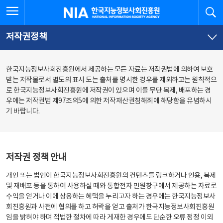
본
전
전체메뉴 열기
검
한국지능정보사회진흥원
문
체
바
메
로
뉴
가
바
저작권정책
기
로
가
기
한국지능정보사회진흥원에서 제공하는 모든 자료는 저작권법에 의하여 보호
받는 저작물로서 별도의 표시 도는 출처를 명시한 경우를 제외하고는 원칙적으
로 한국지능정보사회진흥원에 저작권이 있으며 이를 무단 복제, 배포하는 경
우에는 저작권법 제97조의5에 의한 저작재산권침해죄에 해당함을 유념하시
기 바랍니다.
저작권 정책 안내
개인 또는 법인이 한국지능정보사회진흥원의 컨텐츠를 링크하거나 인용, 복제
및 재배포 등을 통하여 사용하실 때와 통합전자 민원창구에서 제공하는 자료로
수익을 얻거나 이에 상응하는 혜택을 누리고자 하는 경우에는 한국지능정보사
회진흥원과 사전에 협의를 하고 허락을 얻고 출처가 한국지능정보사회진흥원
임을 밝혀야 하며 적법한 절차에 따라 게재한 경우에도 단순한 오류 정정 이외