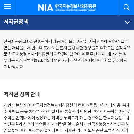
본
전
전체메뉴 열기
검
한국지능정보사회진흥원
문
체
바
메
로
뉴
가
바
저작권정책
기
로
가
기
한국지능정보사회진흥원에서 제공하는 모든 자료는 저작권법에 의하여 보호
받는 저작물로서 별도의 표시 도는 출처를 명시한 경우를 제외하고는 원칙적으
로 한국지능정보사회진흥원에 저작권이 있으며 이를 무단 복제, 배포하는 경
우에는 저작권법 제97조의5에 의한 저작재산권침해죄에 해당함을 유념하시
기 바랍니다.
저작권 정책 안내
개인 또는 법인이 한국지능정보사회진흥원의 컨텐츠를 링크하거나 인용, 복제
및 재배포 등을 통하여 사용하실 때와 통합전자 민원창구에서 제공하는 자료로
수익을 얻거나 이에 상응하는 혜택을 누리고자 하는 경우에는 한국지능정보사
회진흥원과 사전에 협의를 하고 허락을 얻고 출처가 한국지능정보사회진흥원
임을 밝혀야 하며 적법한 절차에 따라 게재한 경우에도 단순한 오류 정정 이외